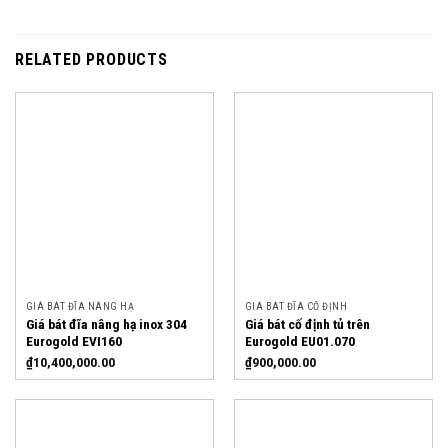
RELATED PRODUCTS
GIÁ BÁT ĐĨA NÂNG HẠ
GIÁ BÁT ĐĨA CỐ ĐỊNH
Giá bát đĩa nâng hạ inox 304
Giá bát cố định tủ trên
Eurogold EVI160
Eurogold EU01.070
₫
10,400,000.00
₫
900,000.00