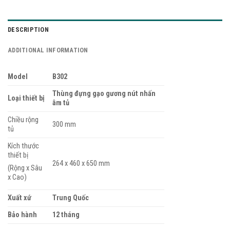
DESCRIPTION
ADDITIONAL INFORMATION
Model
B302
Thùng đựng gạo gương nút nhấn
Loại thiết bị
âm tủ
Chiều rộng
300 mm
tủ
Kích thước
thiết bị
264 x 460 x 650 mm
(Rộng x Sâu
x Cao)
Xuất xứ
Trung Quốc
Bảo hành
12 tháng