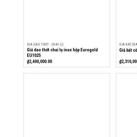
GIÁ DAO THỚT - CHAI LỌ
GIÁ BÁT ĐĨ
Giá dao thớt chai lọ inox hộp Eurogold
Giá bát c
EU1025
₫
2,400,000.00
₫
2,310,00