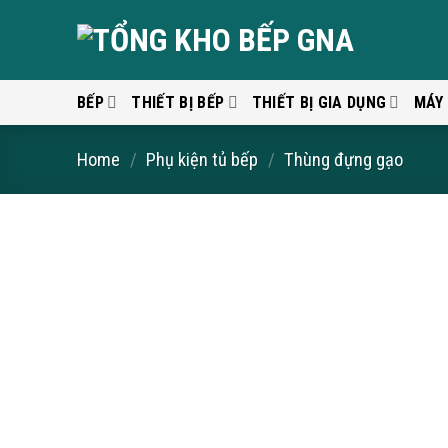
Skip
to
content
BẾP
THIẾT BỊ BẾP
THIẾT BỊ GIA DỤNG
MÁY
Home
/
Phụ kiện tủ bếp
/
Thùng đựng gạo