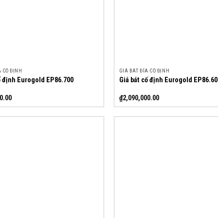
A CỐ ĐỊNH
GIÁ BÁT ĐĨA CỐ ĐỊNH
ố định Eurogold EP86.700
Giá bát cố định Eurogold EP86.60
0.00
₫
2,090,000.00