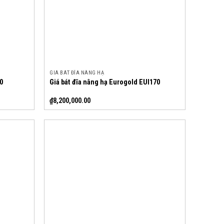
GIÁ BÁT ĐĨA NÂNG HẠ
0
Giá bát đĩa nâng hạ Eurogold EUI170
₫
8,200,000.00