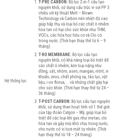
T-PRE CARBON:
Bộ lọc 2-in-1 cấu tạo
nguyên khối, sử dụng cấu trúc vi sợi PP 3
chiều với kỹ thuật Melt – Blown
Technology và Carbon nén nhiệt độ cao
giúp hấp thụ và loại bỏ các chất ô nhiễm
hòa tan có hại cho sức khỏe như THM,
VOCs, các hóa học hữu cơ và Clo có
trong nước. (Thời hạn thay thế từ 6 – 9
tháng)
T-RO MEMBRANE:
Bộ lọc cấu tạo
nguyên khối, có khả năng loại bỏ triệt để
các chất ô nhiễm, kim loại nặng như
đồng, sắt, nhôm, asen, mangan, nitrit, vi
khuẩn, virus, chất phóng xạ, tảo lục, vật
Hệ thống lọc
liệu, i-on florua, … và những chất gây hại
cho sức khỏe. (Thời hạn thay thế từ 24 –
36 tháng)
T-POST CARBON:
Bộ lọc cấu tạo nguyên
khối, sử dụng than hoạt tính số 1 thế giới
của tập đoàn Calgon – Mỹ, giúp loại bỏ
triệt để các loại khí gas như metan, clo
hòa tan và gây mùi khó chịu trong nước,
cho nước có vị tươi mát tự nhiên. (Thời
hạn thay thế từ 18 – 24 tháng)