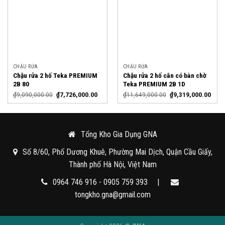
CHẬU RỬA
CHẬU RỬA
Chậu rửa 2 hố Teka PREMIUM
Chậu rửa 2 hố cân có bàn chờ
2B 80
Teka PREMIUM 2B 1D
₫
9,090,000.00
₫
7,726,000.00
₫
11,649,000.00
₫
9,319,000.00
Tổng Kho Gia Dụng GNA
Số 8/60, Phố Dương Khuê, Phường Mai Dịch, Quận Cầu Giấy,
Thành phố Hà Nội, Việt Nam
0964 746 916 - 0905 759 393
|
tongkho.gna@gmail.com