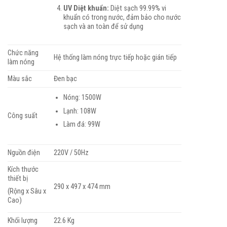
UV Diệt khuẩn:
Diệt sạch 99.99% vi
khuẩn có trong nước, đảm bảo cho nước
sạch và an toàn để sử dụng
Chức năng
Hệ thống làm nóng trực tiếp hoặc gián tiếp
làm nóng
Màu sắc
Đen bạc
Nóng: 1500W
Lạnh: 108W
Công suất
Làm đá: 99W
Nguồn điện
220V / 50Hz
Kích thước
thiết bị
290 x 497 x 474 mm
(Rộng x Sâu x
Cao)
Khối lượng
22.6 Kg