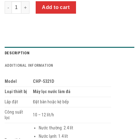
Quantity
Add to cart
DESCRIPTION
ADDITIONAL INFORMATION
Model
CHP-5321D
Loại thiết bị
Máy lọc nước làm đá
Lắp đặt
Đặt bàn hoặc kệ bếp
Công suất
10 – 12 lít/h
lọc
Nước thường: 2.4 lít
Nước lạnh: 1.4 lít