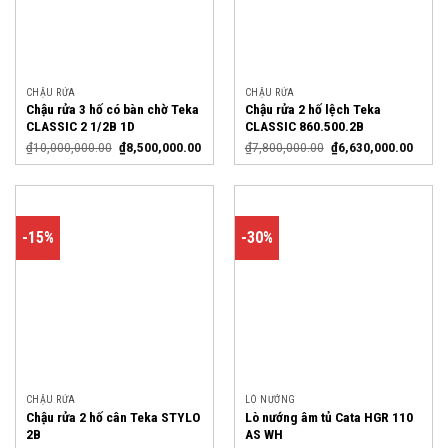
CHẬU RỬA
CHẬU RỬA
Chậu rửa 3 hố có bàn chờ Teka
Chậu rửa 2 hố lệch Teka
CLASSIC 2 1/2B 1D
CLASSIC 860.500.2B
₫
10,000,000.00
₫
8,500,000.00
₫
7,800,000.00
₫
6,630,000.00
-15%
-30%
CHẬU RỬA
LÒ NƯỚNG
Chậu rửa 2 hố cân Teka STYLO
Lò nướng âm tủ Cata HGR 110
2B
AS WH