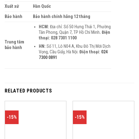
Xuất xứ
Hàn Quốc
Bảo hành
Bảo hành chính hãng 12 tháng
HCM:
Địa chỉ: Số 50 Hưng Thái 1, Phường
Tân Phong, Quận 7, TP Hồ Chí Minh
. Điện
thoại: 028 7301 1100
Trung tâm
HN:
Số 11, Lô N04 A, Khu Đô Thị Mới Dịch
bảo hành
Vọng, Cầu Giấy, Hà Nội.
Điện thoại
:
024
7300 0891
RELATED PRODUCTS
-15%
-15%