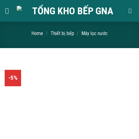
Skip
to
content
Home
/
Thiết bị bếp
/
Máy lọc nước
-5%