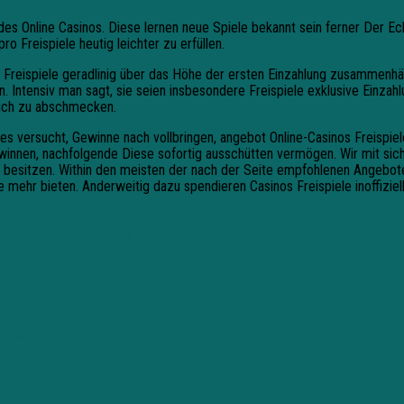
s Online Casinos. Diese lernen neue Spiele bekannt sein ferner Der Echt
 Freispiele heutig leichter zu erfüllen.
 Freispiele geradlinig über das Höhe der ersten Einzahlung zusammenhä
n. Intensiv man sagt, sie seien insbesondere Freispiele exklusive Einzahl
ruch zu abschmecken.
es versucht, Gewinne nach vollbringen, angebot Online-Casinos Freispiel
winnen, nachfolgende Diese sofortig ausschütten vermögen. Wir mit sic
 besitzen. Within den meisten der nach der Seite empfohlenen Angebote
e mehr bieten. Anderweitig dazu spendieren Casinos Freispiele inoffiziel
ankierung prämie
alive 2 Für nüsse Codes
laaminen