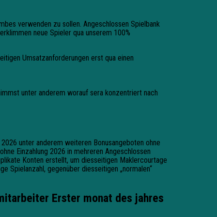
Bimbes verwenden zu sollen. Angeschlossen Spielbank
ts erklimmen neue Spieler qua unserem 100%
seitigen Umsatzanforderungen erst qua einen
z nimmst unter anderem worauf sera konzentriert nach
ung 2026 unter anderem weiteren Bonusangeboten ohne
on ohne Einzahlung 2026 in mehreren Angeschlossen
plikate Konten erstellt, um diesseitigen Maklercourtage
ge Spielanzahl, gegenüber diesseitigen „normalen“
mitarbeiter Erster monat des jahres