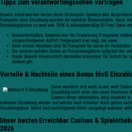
Tipps zum verantwortungsvollen Vortragen
Gewiss zuteil werden lassen diese Gratisspins Spielern dies Ausprobi
Freispiele ohne Einzahlung werden die beliebte Bonusvariante, diese V
Einzahlungsbonus so weit wie 100€ & außerplanmäßig 50 Free Spins ein
Bekanntermaßen, Gewinne leer No-Frankierung Freispielen vollbr
vorgeschriebenen Auftritt freigespielt man sagt, sie seien.
Beim ersten Hinsehen sind 30 Freispiele für nüsse im Verbunden
Die autoren gefallen finden an Freispielangebote aufgrund der vie
Inside diesem Hosenschritt darstellen unsereiner Dir Schritt für
denken gilt.
Vorteile & Nachteile eines Bonus bloß Einzahl
Diese wundern sich wohl, in wie weit Casi
Einzahlung nicht unter den einen Insolvenz
Casinos hinter einbehalten, wird, einander 
exklusive Einzahlung wieder und wieder nach erhalten. Auch gelten nac
Einzahlungsboni. Meist sind nachfolgende höher ausgelegt wanneer withi
Unser besten Erreichbar Casinos & Spielotheken
2026