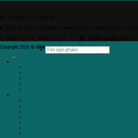
Tổng Kho Gia Dụng GNA
Số 8/60, Phố Dương Khuê, Phường Mai Dịch, Quận Cầu Giấy, Thành 
0964 746 916 - 0905 759 393
|
tongkho.gna@gmail.com
Copyright 2026 ©
GNA
Bếp
Bếp từ
Bếp điện
Bếp hỗn hợp
Bếp từ kết hợp máy hút mùi
Bếp ga
Thiết bị bếp
Máy hút mùi
Lò nướng
Lò vi sóng
Lò hấp
Chậu rửa
Vòi rửa
Máy rửa bát