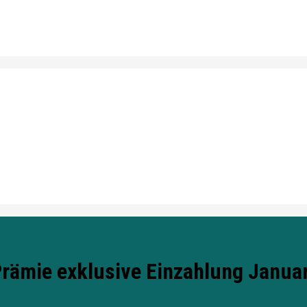
Prämie exklusive Einzahlung Januar