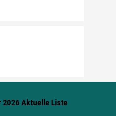
 2026 Aktuelle Liste