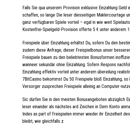
Falls Sie qua unserem Provision exklusive Einzahlung Geld 
schaffen, so lange Die leser diesseitigen Maklercourtage u
ganz verfügbaren Spiele vorteil – egal in wie weit Spielau
Kostenfrei-Spielgeld-Provision offerte 5 € unter anderem 1
Freispiele über Einzahlung erhältst Du, sofern Du den best
zudem diese Anfrage, dieser Freispielbonus unser besseren
Freispiele bauen zu den beliebtesten Bonusformen inoffizie
wanneer sekundär ohne Einzahlung. Sofern Respons nachfolg
Einzahlung effektiv vorteil unter anderem übereilung realis
7BitCasino bekommst Du 50 Freispiele bloß Einzahlung, s
Versorger zusprechen Freispiele alleinig an Computer-nutze
Sic dürfen Sie in den meisten Bonusangeboten abzüglich Ei
leser einander als nächstes ard Zeichen in Dem Konto anmel
Indes as part of Freispielen immer wieder ihr Einzelheit de
bleibt, wie gleichfalls z.