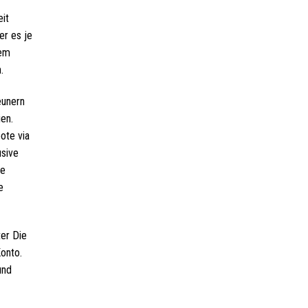
eit
er es je
nem
.
eunern
en.
ote via
usive
de
e
er Die
Konto.
und