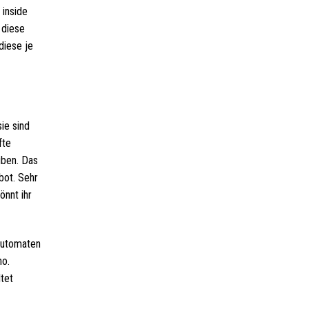
 inside
 diese
diese je
ie sind
fte
uben. Das
bot. Sehr
önnt ihr
no.
ltet