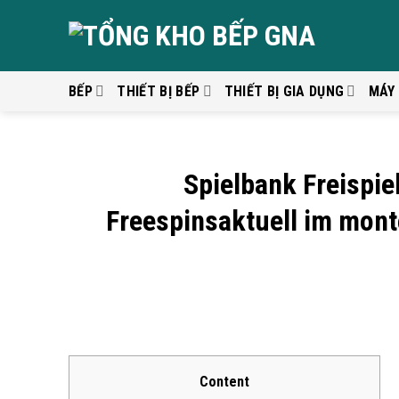
Skip
to
content
BẾP
THIẾT BỊ BẾP
THIẾT BỊ GIA DỤNG
MÁY
Spielbank Freispie
Freespinsaktuell im mon
Content