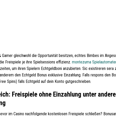
n & Gamer gleichwohl die Opportunität besitzen, echtes Bimbes im Anges
e Freispiele je ihre Spielsessions effizienz.
montezuma Spielautomate
eiten, um ihren Spielern Echtgeldboni anzubieten.
Sic existireren sera
 anderem den Echtgeld Bonus exklusive Einzahlung. Falls respons den B
ee Spins) falls Echtgeld auf dein Konto gutgeschrieben.
ch: Freispiele ohne Einzahlung unter ander
ung
evor im Casino nachfolgende kostenlosen Freispiele schließen? Bonusa