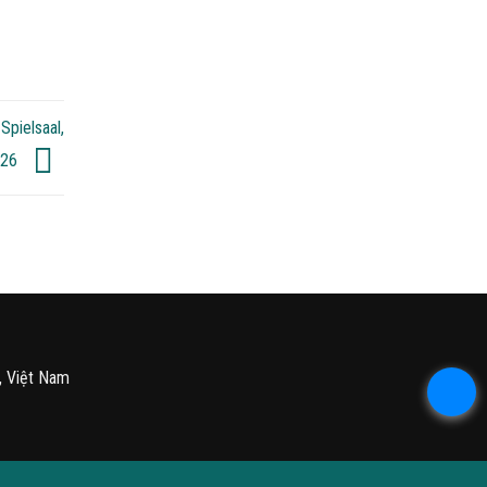
Spielsaal,
2026
, Việt Nam