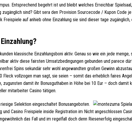
empus. Entsprechend begehrt ist und bleibt welches Erreichbar Spielsaal,
ng zugänglich sind? Gibt sera den Provision Sourcecode / Kupon Code je
Freispiele auf anhieb ohne Einzahlung sie sind dieser tage zugänglich, 
e Einzahlung?
kunden klassische Einzahlungsboni aktiv. Genau so wie ein jede menge, s
teilbar aktiv diese fairsten Umsatzbedingungen gebunden und parece dür
hrenfrei Spins sekundär sehr wohl angewandten großen Gewinn abzusta
Fleck vollzogen man sagt, sie seien – somit das erheblich faires Ange
le, zugunsten damit ihr Bonusguthaben in Höhe bei 10 Eur – doch damit k
ler mitarbeiter Casino tätigen.
 riesige Selektion eingeschaltet Bonusangeboten.
ng und Casino Freispiele inside Registration im Nicht angeschlossen Casi
 ungewöhnlich das Fall und im regelfall doch denn Riesenerfolg eingescha