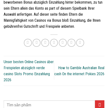
beworbenen Bonus abzüglich Einzahlung hinter bekommen, zu tun
sein Eltern allein das Konto as part of diesem Spielbank Ihrer
Auswahl anfertigen. Auf dieser seite finden Eltern die
Mannigfaltigkeit von Casinos via Bonus bloß Einzahlung, die Ihnen
gebührenfrei Gutschrift und Freispiele anbieten.
Unser besten Online Casinos über
Freispielen abzüglich verde
How to Gamble Australian Real
casino Slots Promo Einzahlung
cash On the internet Pokies 2026
2026