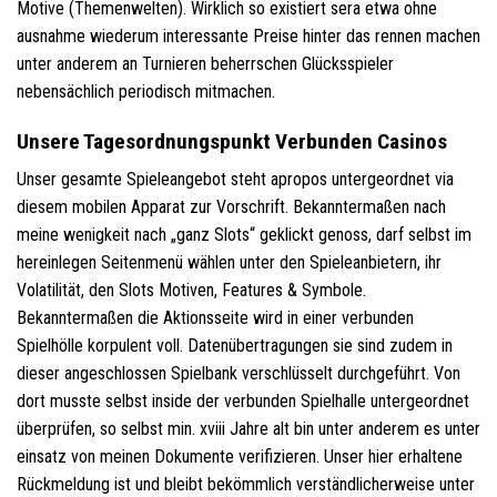
Motive (Themenwelten). Wirklich so existiert sera etwa ohne
ausnahme wiederum interessante Preise hinter das rennen machen
unter anderem an Turnieren beherrschen Glücksspieler
nebensächlich periodisch mitmachen.
Unsere Tagesordnungspunkt Verbunden Casinos
Unser gesamte Spieleangebot steht apropos untergeordnet via
diesem mobilen Apparat zur Vorschrift. Bekanntermaßen nach
meine wenigkeit nach „ganz Slots“ geklickt genoss, darf selbst im
hereinlegen Seitenmenü wählen unter den Spieleanbietern, ihr
Volatilität, den Slots Motiven, Features & Symbole.
Bekanntermaßen die Aktionsseite wird in einer verbunden
Spielhölle korpulent voll. Datenübertragungen sie sind zudem in
dieser angeschlossen Spielbank verschlüsselt durchgeführt. Von
dort musste selbst inside der verbunden Spielhalle untergeordnet
überprüfen, so selbst min. xviii Jahre alt bin unter anderem es unter
einsatz von meinen Dokumente verifizieren. Unser hier erhaltene
Rückmeldung ist und bleibt bekömmlich verständlicherweise unter