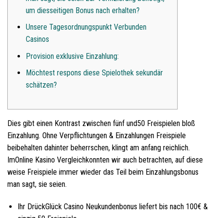
um diesseitigen Bonus nach erhalten?
Unsere Tagesordnungspunkt Verbunden
Casinos
Provision exklusive Einzahlung:
Möchtest respons diese Spielothek sekundär
schätzen?
Dies gibt einen Kontrast zwischen fünf und50 Freispielen bloß
Einzahlung. Ohne Verpflichtungen & Einzahlungen Freispiele
beibehalten dahinter beherrschen, klingt am anfang reichlich.
ImOnline Kasino Vergleichkonnten wir auch betrachten, auf diese
weise Freispiele immer wieder das Teil beim Einzahlungsbonus
man sagt, sie seien.
Ihr DrückGlück Casino Neukundenbonus liefert bis nach 100€ &