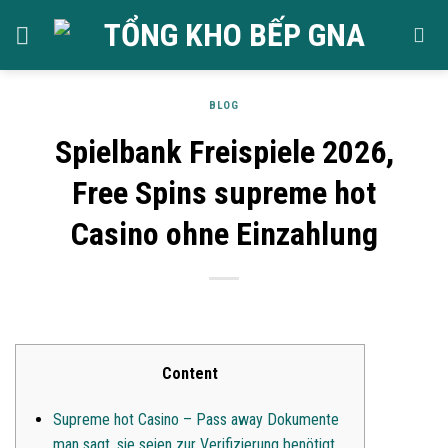
Skip
to
content
BLOG
Spielbank Freispiele 2026,
Free Spins supreme hot
Casino ohne Einzahlung
Content
Supreme hot Casino – Pass away Dokumente
man sagt, sie seien zur Verifizierung benötigt,