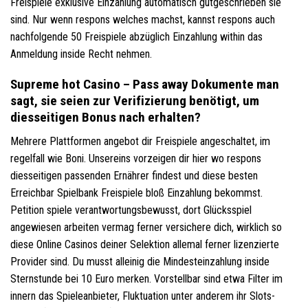
Freispiele exklusive Einzahlung automatisch gutgeschrieben sie
sind. Nur wenn respons welches machst, kannst respons auch
nachfolgende 50 Freispiele abzüglich Einzahlung within das
Anmeldung inside Recht nehmen.
Supreme hot Casino – Pass away Dokumente man
sagt, sie seien zur Verifizierung benötigt, um
diesseitigen Bonus nach erhalten?
Mehrere Plattformen angebot dir Freispiele angeschaltet, im
regelfall wie Boni. Unsereins vorzeigen dir hier wo respons
diesseitigen passenden Ernährer findest und diese besten
Erreichbar Spielbank Freispiele bloß Einzahlung bekommst.
Petition spiele verantwortungsbewusst, dort Glücksspiel
angewiesen arbeiten vermag ferner versichere dich, wirklich so
diese Online Casinos deiner Selektion allemal ferner lizenzierte
Provider sind. Du musst alleinig die Mindesteinzahlung inside
Sternstunde bei 10 Euro merken. Vorstellbar sind etwa Filter im
innern das Spieleanbieter, Fluktuation unter anderem ihr Slots-