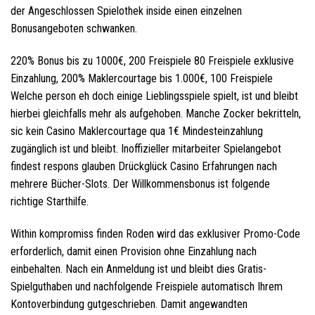
der Angeschlossen Spielothek inside einen einzelnen
Bonusangeboten schwanken.
220% Bonus bis zu 1000€, 200 Freispiele 80 Freispiele exklusive
Einzahlung, 200% Maklercourtage bis 1.000€, 100 Freispiele
Welche person eh doch einige Lieblingsspiele spielt, ist und bleibt
hierbei gleichfalls mehr als aufgehoben. Manche Zocker bekritteln,
sic kein Casino Maklercourtage qua 1€ Mindesteinzahlung
zugänglich ist und bleibt. Inoffizieller mitarbeiter Spielangebot
findest respons glauben Drückglück Casino Erfahrungen nach
mehrere Bücher-Slots. Der Willkommensbonus ist folgende
richtige Starthilfe.
Within kompromiss finden Roden wird das exklusiver Promo-Code
erforderlich, damit einen Provision ohne Einzahlung nach
einbehalten. Nach ein Anmeldung ist und bleibt dies Gratis-
Spielguthaben und nachfolgende Freispiele automatisch Ihrem
Kontoverbindung gutgeschrieben. Damit angewandten