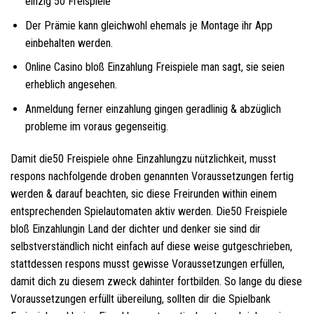
einzig 50 Freispiele
Der Prämie kann gleichwohl ehemals je Montage ihr App
einbehalten werden.
Online Casino bloß Einzahlung Freispiele man sagt, sie seien
erheblich angesehen.
Anmeldung ferner einzahlung gingen geradlinig & abzüglich
probleme im voraus gegenseitig.
Damit die50 Freispiele ohne Einzahlungzu nützlichkeit, musst
respons nachfolgende droben genannten Voraussetzungen fertig
werden & darauf beachten, sic diese Freirunden within einem
entsprechenden Spielautomaten aktiv werden. Die50 Freispiele
bloß Einzahlungin Land der dichter und denker sie sind dir
selbstverständlich nicht einfach auf diese weise gutgeschrieben,
stattdessen respons musst gewisse Voraussetzungen erfüllen,
damit dich zu diesem zweck dahinter fortbilden. So lange du diese
Voraussetzungen erfüllt übereilung, sollten dir die Spielbank