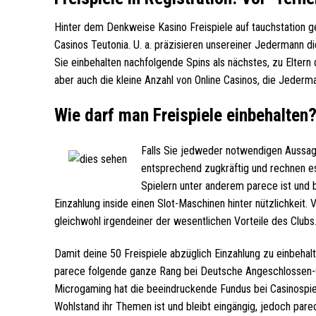
Hinter dem Denkweise Kasino Freispiele auf tauchstation 
Casinos Teutonia. U. a. präzisieren unsereiner Jedermann d
Sie einbehalten nachfolgende Spins als nächstes, zu Eltern d
aber auch die kleine Anzahl von Online Casinos, die Jederm
Wie darf man Freispiele einbehalten
Falls Sie jedweder notwendigen Aussag
entsprechend zugkräftig und rechnen es
Spielern unter anderem parece ist und 
Einzahlung inside einen Slot-Maschinen hinter nützlichkeit.
gleichwohl irgendeiner der wesentlichen Vorteile des Clubs
Damit deine 50 Freispiele abzüglich Einzahlung zu einbehal
parece folgende ganze Rang bei Deutsche Angeschlossen-Casi
Microgaming hat die beeindruckende Fundus bei Casinospi
Wohlstand ihr Themen ist und bleibt eingängig, jedoch par