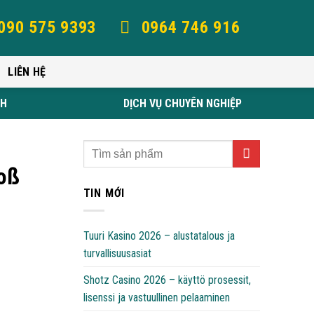
090 575 9393
0964 746 916
LIÊN HỆ
NH
DỊCH VỤ CHUYÊN NGHIỆP
loß
TIN MỚI
Tuuri Kasino 2026 – alustatalous ja
turvallisuusasiat
Shotz Casino 2026 – käyttö prosessit,
lisenssi ja vastuullinen pelaaminen