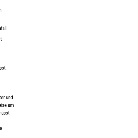
n
all.
t
sst,
ter und
eise am
müsst
le