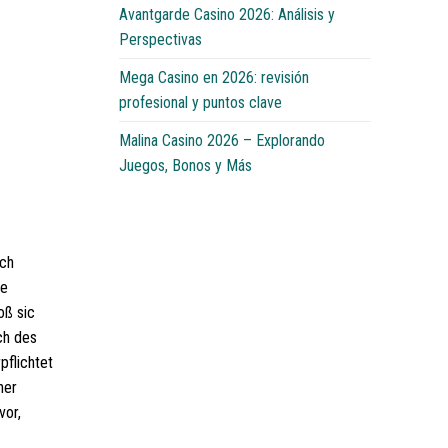
Avantgarde Casino 2026: Análisis y
Perspectivas
Mega Casino en 2026: revisión
profesional y puntos clave
Malina Casino 2026 – Explorando
Juegos, Bonos y Más
ach
le
oß sic
ch des
pflichtet
ner
vor,