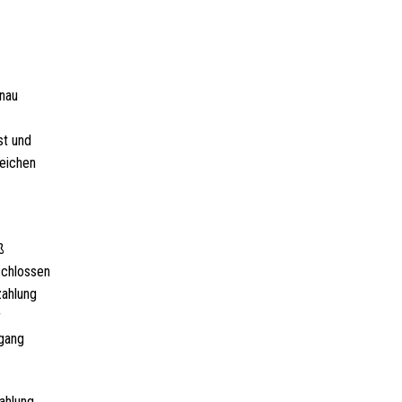
enau
st und
zeichen
ß
schlossen
zahlung
r
hgang
ahlung