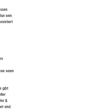
ossen
tun sein.
existiert
rn
 sie seien
e gibt
ller
cke &
nt sind.