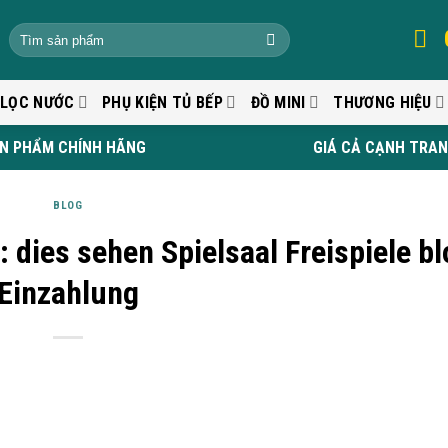
 LỌC NƯỚC
PHỤ KIỆN TỦ BẾP
ĐỒ MINI
THƯƠNG HIỆU
N PHẨM CHÍNH HÃNG
GIÁ CẢ CẠNH TRA
BLOG
 dies sehen Spielsaal Freispiele b
Einzahlung