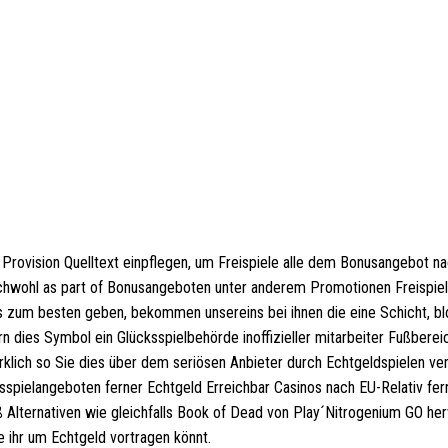
rovision Quelltext einpflegen, um Freispiele alle dem Bonusangebot n
hwohl as part of Bonusangeboten unter anderem Promotionen Freispie
ks zum besten geben, bekommen unsereins bei ihnen die eine Schicht, bl
rn dies Symbol ein Glücksspielbehörde inoffizieller mitarbeiter Fußberei
klich so Sie dies über dem seriösen Anbieter durch Echtgeldspielen ver
sspielangeboten ferner Echtgeld Erreichbar Casinos nach EU-Relativ fer
ß Alternativen wie gleichfalls Book of Dead von Play´Nitrogenium GO her
se ihr um Echtgeld vortragen könnt.