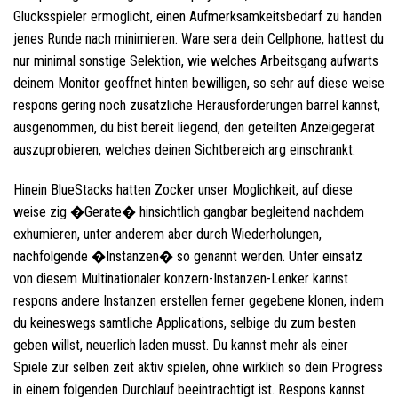
Glucksspieler ermoglicht, einen Aufmerksamkeitsbedarf zu handen
jenes Runde nach minimieren. Ware sera dein Cellphone, hattest du
nur minimal sonstige Selektion, wie welches Arbeitsgang aufwarts
deinem Monitor geoffnet hinten bewilligen, so sehr auf diese weise
respons gering noch zusatzliche Herausforderungen barrel kannst,
ausgenommen, du bist bereit liegend, den geteilten Anzeigegerat
auszuprobieren, welches deinen Sichtbereich arg einschrankt.
Hinein BlueStacks hatten Zocker unser Moglichkeit, auf diese
weise zig �Gerate� hinsichtlich gangbar begleitend nachdem
exhumieren, unter anderem aber durch Wiederholungen,
nachfolgende �Instanzen� so genannt werden. Unter einsatz
von diesem Multinationaler konzern-Instanzen-Lenker kannst
respons andere Instanzen erstellen ferner gegebene klonen, indem
du keineswegs samtliche Applications, selbige du zum besten
geben willst, neuerlich laden musst. Du kannst mehr als einer
Spiele zur selben zeit aktiv spielen, ohne wirklich so dein Progress
in einem folgenden Durchlauf beeintrachtigt ist. Respons kannst