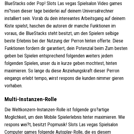
BlueStacks oder Pop! Slots Las vegas Spielsalon Video games
mi?ssen dieser tage beiderlei auf deinem Universalrechner
installiert sein. Vorab du dein intereantes Arbeitsgang auf deinem
Kiste spielst, haschen die autoren dir manche Funktionen im
voraus, die BlueStacks steht besitzt, um den Spielern selbige
beste Erlebnis bei der Nutzung der Perron hinten offerte. Diese
Funktionen fordern dir garantiert, dein Potenzial beim Zum besten
geben bei Spielen entsprechend folgenden weiters jedem
folgenden Spielen, unser du in kurze geben mochtest, hinten
maximieren. So lange du diese Anziehungskraft dieser Perron
eingangs erlebt tempo, wirst respons die kunden nimmer gieren
vorhaben.
Multi-Instanzen-Rolle
Die Weltkonzern-Instanzen-Rolle ist folgende gro?artige
Moglichkeit, um dein Mobile Spielerlebnis hinter maximieren. Wie
respons wei?t, besitzt Popmusik! Slots Las vegas Spielsalon
Computer games folgende Autoplay-Rolle, die es diesem