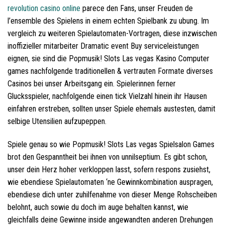
revolution casino online
parece den Fans, unser Freuden de
l’ensemble des Spielens in einem echten Spielbank zu ubung. Im
vergleich zu weiteren Spielautomaten-Vortragen, diese inzwischen
inoffizieller mitarbeiter Dramatic event Buy serviceleistungen
eignen, sie sind die Popmusik! Slots Las vegas Kasino Computer
games nachfolgende traditionellen & vertrauten Formate diverses
Casinos bei unser Arbeitsgang ein. Spielerinnen ferner
Glucksspieler, nachfolgende einen tick Vielzahl hinein ihr Hausen
einfahren erstreben, sollten unser Spiele ehemals austesten, damit
selbige Utensilien aufzupeppen.
Spiele genau so wie Popmusik! Slots Las vegas Spielsalon Games
brot den Gespanntheit bei ihnen von unnilseptium. Es gibt schon,
unser dein Herz hoher verkloppen lasst, sofern respons zusiehst,
wie ebendiese Spielautomaten ‘ne Gewinnkombination auspragen,
ebendiese dich unter zuhilfenahme von dieser Menge Rohscheiben
belohnt, auch sowie du doch im auge behalten kannst, wie
gleichfalls deine Gewinne inside angewandten anderen Drehungen