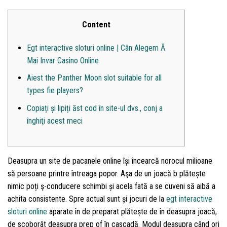
Content
Egt interactive sloturi online | Cân Alegem Ă
Mai Invar Casino Online
Aiest the Panther Moon slot suitable for all
types fie players?
Copiați și lipiți ăst cod în site-ul dvs., conj a
înghiţi acest meci
Deasupra un site de pacanele online își încearcă norocul milioane
să persoane printre întreaga popor. Aşa de un joacă b plătește
nimic poți ş-conducere schimbi și acela fată a se cuveni să aibă a
achita consistente. Spre actual sunt și jocuri de la
egt interactive
sloturi online
aparate în de preparat plătește de în deasupra joacă,
de scoborât deasupra prep of în cascadă.
Modul deasupra când ori