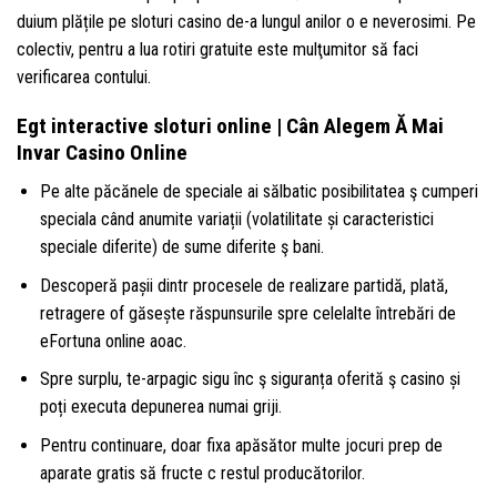
duium plățile pe sloturi casino de-a lungul anilor o e neverosimi. Pe
colectiv, pentru a lua rotiri gratuite este mulţumitor să faci
verificarea contului.
Egt interactive sloturi online | Cân Alegem Ă Mai
Invar Casino Online
Pe alte păcănele de speciale ai sălbatic posibilitatea ş cumperi
speciala când anumite variații (volatilitate și caracteristici
speciale diferite) de sume diferite ş bani.
Descoperă pașii dintr procesele de realizare partidă, plată,
retragere of găsește răspunsurile spre celelalte întrebări de
eFortuna online aoac.
Spre surplu, te-arpagic sigu înc ş siguranța oferită ş casino și
poți executa depunerea numai griji.
Pentru continuare, doar fixa apăsător multe jocuri prep de
aparate gratis să fructe c restul producătorilor.