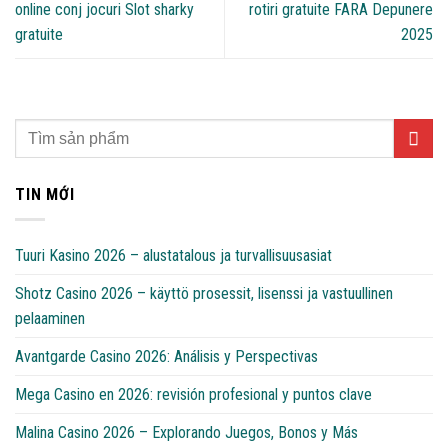
online conj jocuri Slot sharky
rotiri gratuite FARA Depunere
gratuite
2025
TIN MỚI
Tuuri Kasino 2026 – alustatalous ja turvallisuusasiat
Shotz Casino 2026 – käyttö prosessit, lisenssi ja vastuullinen
pelaaminen
Avantgarde Casino 2026: Análisis y Perspectivas
Mega Casino en 2026: revisión profesional y puntos clave
Malina Casino 2026 – Explorando Juegos, Bonos y Más