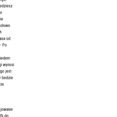
bedziesz
co
ie
golowo
h
lasa od
– Po
siedem
ji wynosi
go jest
y bedzie
cie
cjowanie
70% do