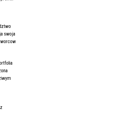
odztwo
a swoja
 tworcow
rtfolia
zona
dziwym
 z