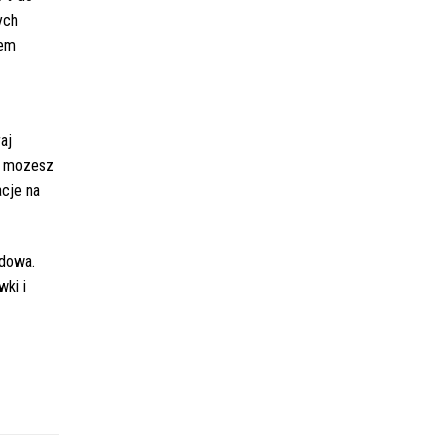
ych
nem
aj
i mozesz
acje na
rdowa.
wki i