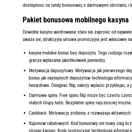
dostepnosc na rundy bonusowej z darmowymi obrotami, i k
Pakiet bonusowa mobilnego kasyna
Dowolne kasyno wedrowanie stara sie zaprosic od najwieks
uwaza sie, atrakcyjna umowa promocyjna jest wlasciwie 
kasyna mobilne bonus bez depozytu. Tego rodzaju rozwo
gracza wplacania jakichkolwiek pieniedzy.
Motywacja depozytowy. Motywacja jak pierwszego dep
bonus jak nastepnych depozytow technologia informacyj
hazardowe. Osiagnac filip, nalezy wplacic przyklejac, 
Darmowe spiny. Free spins filip moze byc czesto czesc
stalych Grupy ludzi. Bezplatne spiny najczesciej mozna
Cashback. Motywacja zrobiony z rozwazaja aktywnych 
Kuponow rabatowych. Kod bonusowy oni nowy ciag liczb 
stronie kasyno. Kody promocyjne technologia informacy