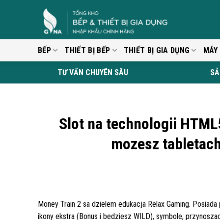
Skip
to
content
BẾP
THIẾT BỊ BẾP
THIẾT BỊ GIA DỤNG
MÁY
TƯ VẤN CHUYÊN SÂU
SẢ
Slot na technologii HTML5
mozesz tabletach
Money Train 2 sa dzielem edukacja Relax Gaming. Posiada 
ikony ekstra (Bonus i bedziesz WILD), symbole, przynosza