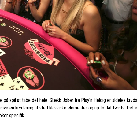
tte på spil at tabe det hele. Slækk Joker fra Play’n Heldig er aldeles kryd
usive en krydsning af sted klassiske elementer og up to dat twists. Det e
oker specifik.