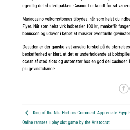
egentlig del af sted pakken. Casinoet er kendt for sit varier
Mariacasino velkomstbonus tilbydes, når som helst du indbet
Flyer. Når som helst virk indbetaler 100 kr., mankefår fungere
bonussen og udover i købet at musiker eventuelle gevinster
Desuden er der ganske vist anselig forskel på de størrelse
beskaffenhed er klart, at det er underholdende at boldspiller
ocean af sted slots og automater hos en god del casinoer. 
plu gevinstchance.
King of the Nile Harbors Comment: Appreciate Egyp
Online ramses ii play slot game by the Aristocrat