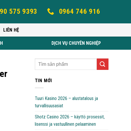
90 575 9393
0964 746 916
LIÊN HỆ
IỆP
TƯ VẤN CHUYÊN SÂU
er
TIN MỚI
Tuuri Kasino 2026 – alustatalous ja
turvallisuusasiat
Shotz Casino 2026 – käyttö prosessit,
lisenssi ja vastuullinen pelaaminen