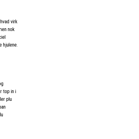
 hvad virk
mmen nok
ciel
e hjulene.
og
 top in i
ler plu
ban
lu