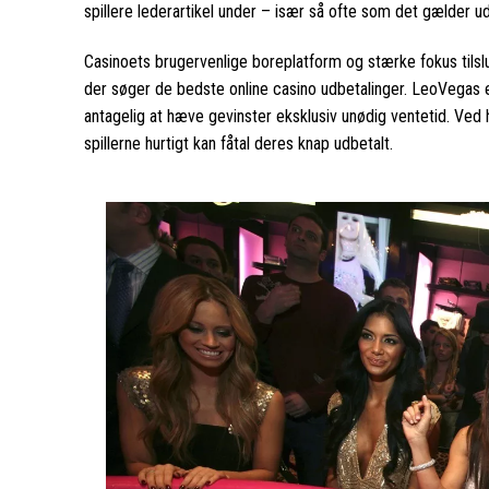
spillere lederartikel under – især så ofte som det gælder 
Casinoets brugervenlige boreplatform og stærke fokus tilslut
der søger de bedste online casino udbetalinger. LeoVegas e
antagelig at hæve gevinster eksklusiv unødig ventetid. Ved h
spillerne hurtigt kan fåtal deres knap udbetalt.