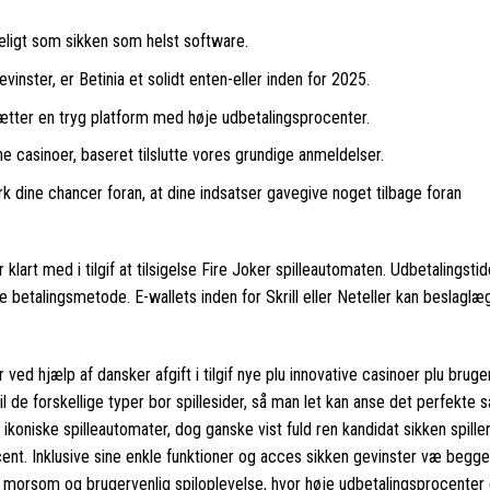
eligt som sikken som helst software.
vinster, er Betinia et solidt enten-eller inden for 2025.
dsætter en tryg platform med høje udbetalingsprocenter.
 casinoer, baseret tilslutte vores grundige anmeldelser.
 dine chancer foran, at dine indsatser gavegive noget tilbage foran
lart med i tilgif at tilsigelse Fire Joker spilleautomaten. Udbetalingsti
e betalingsmetode. E-wallets inden for Skrill eller Neteller kan beslaglæg
 ved hjælp af dansker afgift i tilgif nye plu innovative casinoer plu bruge
il de forskellige typer bor spillesider, så man let kan anse det perfekte 
ikoniske spilleautomater, dog ganske vist fuld ren kandidat sikken spille
ent. Inklusive sine enkle funktioner og acces sikken gevinster væ begge
lt morsom og brugervenlig spiloplevelse, hvor høje udbetalingsprocenter 