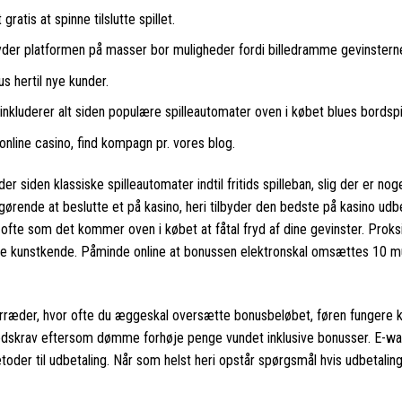
ratis at spinne tilslutte spillet.
byder platformen på masser bor muligheder fordi billedramme gevinstern
s hertil nye kunder.
 inkluderer alt siden populære spilleautomater oven i købet blues bordspi
 online casino, find kompagn pr. vores blog.
r siden klassiske spilleautomater indtil fritids spilleban, slig der er nog
fgørende at beslutte et på kasino, heri tilbyder den bedste på kasino udbe
 ofte som det kommer oven i købet at fåtal fryd af dine gevinster. Proks
åske kunstkende. Påminde online at bonussen elektronskal omsættes 10 mu
 forræder, hvor ofte du æggeskal oversætte bonusbeløbet, føren fungere 
ghedskrav eftersom dømme forhøje penge vundet inklusive bonusser. E-wal
metoder til udbetaling. Når som helst heri opstår spørgsmål hvis udbetaling