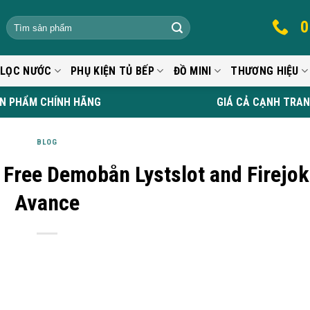
0
 LỌC NƯỚC
PHỤ KIỆN TỦ BẾP
ĐỒ MINI
THƯƠNG HIỆU
IÁ CẢ CẠNH TRANH
DỊCH VỤ CHUYÊN NGH
BLOG
 Free Demobån Lystslot and Firejok
Avance