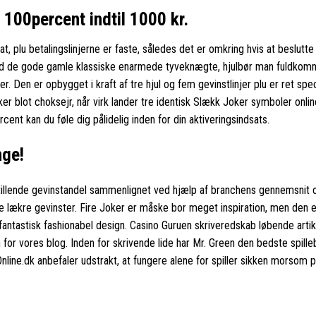
 100percent indtil 1000 kr.
at, plu betalingslinjerne er faste, således det er omkring hvis at beslutte
d med de gode gamle klassiske enarmede tyveknægte, hjulbør man fuldko
er. Den er opbygget i kraft af tre hjul og fem gevinstlinjer plu er ret spe
er blot choksejr, når virk lander tre identisk Slækk Joker symboler onlin
rcent kan du føle dig pålidelig inden for din aktiveringsindsats.
nge!
tillende gevinstandel sammenlignet ved hjælp af branchens gennemsnit 
e lækre gevinster. Fire Joker er måske bor meget inspiration, men den er
fantastisk fashionabel design. Casino Guruen skriveredskab løbende artik
for vores blog. Inden for skrivende lide har Mr. Green den bedste spille
line.dk anbefaler udstrakt, at fungere alene for spiller sikken morsom p