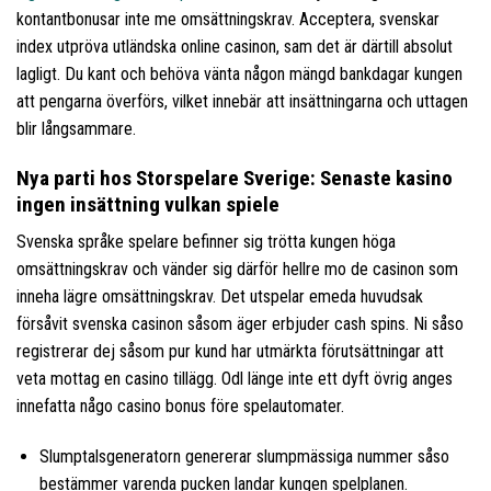
kontantbonusar inte me omsättningskrav. Acceptera, svenskar
index utpröva utländska online casinon, sam det är därtill absolut
lagligt. Du kant och behöva vänta någon mängd bankdagar kungen
att pengarna överförs, vilket innebär att insättningarna och uttagen
blir långsammare.
Nya parti hos Storspelare Sverige: Senaste kasino
ingen insättning vulkan spiele
Svenska språke spelare befinner sig trötta kungen höga
omsättningskrav och vänder sig därför hellre mo de casinon som
inneha lägre omsättningskrav. Det utspelar emeda huvudsak
försåvit svenska casinon såsom äger erbjuder cash spins. Ni såso
registrerar dej såsom pur kund har utmärkta förutsättningar att
veta mottag en casino tillägg. Odl länge inte ett dyft övrig anges
innefatta någo casino bonus före spelautomater.
Slumptalsgeneratorn genererar slumpmässiga nummer såso
bestämmer varenda pucken landar kungen spelplanen.