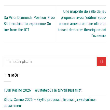
Une majorite de salle de jeu
Da Vinci Diamonds Position: Free
proposes avec l’editeur vous-
Slot machine to experience On
meme ameneront une offre en
line from the IGT
tenant demarrer theoriquement
l’aventure
TIN MỚI
Tuuri Kasino 2026 – alustatalous ja turvallisuusasiat
Shotz Casino 2026 – käyttö prosessit, lisenssi ja vastuullinen
pelaaminen