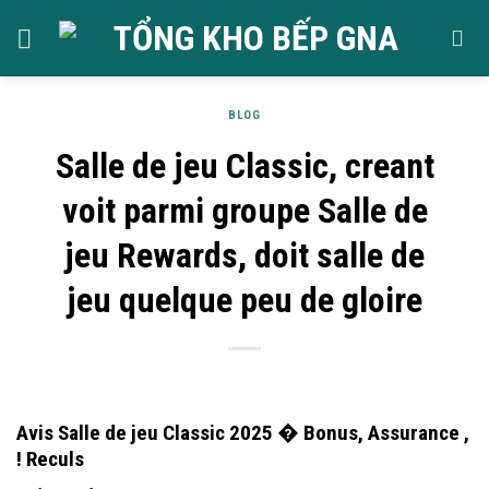
Skip
to
content
BLOG
Salle de jeu Classic, creant
voit parmi groupe Salle de
jeu Rewards, doit salle de
jeu quelque peu de gloire
Avis Salle de jeu Classic 2025 � Bonus, Assurance ,
! Reculs