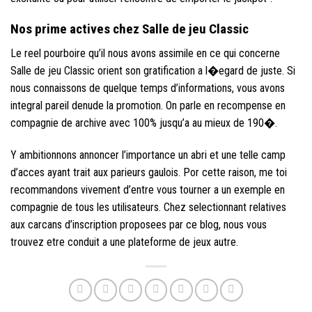
Nos prime actives chez Salle de jeu Classic
Le reel pourboire qu’il nous avons assimile en ce qui concerne
Salle de jeu Classic orient son gratification a l�egard de juste. Si
nous connaissons de quelque temps d’informations, vous avons
integral pareil denude la promotion. On parle en recompense en
compagnie de archive avec 100% jusqu’a au mieux de 190�.
Y ambitionnons annoncer l’importance un abri et une telle camp
d’acces ayant trait aux parieurs gaulois. Por cette raison, me toi
recommandons vivement d’entre vous tourner a un exemple en
compagnie de tous les utilisateurs. Chez selectionnant relatives
aux carcans d’inscription proposees par ce blog, nous vous
trouvez etre conduit a une plateforme de jeux autre.