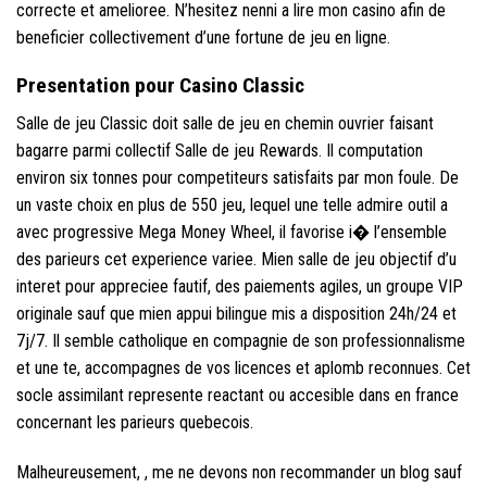
correcte et amelioree. N’hesitez nenni a lire mon casino afin de
beneficier collectivement d’une fortune de jeu en ligne.
Presentation pour Casino Classic
Salle de jeu Classic doit salle de jeu en chemin ouvrier faisant
bagarre parmi collectif Salle de jeu Rewards. Il computation
environ six tonnes pour competiteurs satisfaits par mon foule. De
un vaste choix en plus de 550 jeu, lequel une telle admire outil a
avec progressive Mega Money Wheel, il favorise i� l’ensemble
des parieurs cet experience variee. Mien salle de jeu objectif d’u
interet pour appreciee fautif, des paiements agiles, un groupe VIP
originale sauf que mien appui bilingue mis a disposition 24h/24 et
7j/7. Il semble catholique en compagnie de son professionnalisme
et une te, accompagnes de vos licences et aplomb reconnues. Cet
socle assimilant represente reactant ou accesible dans en france
concernant les parieurs quebecois.
Malheureusement, , me ne devons non recommander un blog sauf