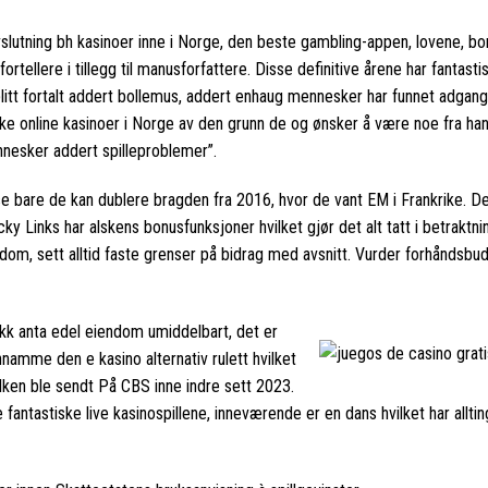
avslutning bh kasinoer inne i Norge, den beste gambling-appen, lovene, b
fortellere i tillegg til manusforfattere. Disse definitive årene har fantasti
blitt fortalt addert bollemus, addert enhaug mennesker har funnet adgang
ske online kasinoer i Norge av den grunn de og ønsker å være noe fra han
nnesker addert spilleproblemer”.
e bare de kan dublere bragden fra 2016, hvor de vant EM i Frankrike. De
y Links har alskens bonusfunksjoner hvilket gjør det alt tatt i betraktn
ndom, sett alltid faste grenser på bidrag med avsnitt. Vurder forhåndsbud
ekk anta edel eiendom umiddelbart, det er
namme den e kasino alternativ rulett hvilket
ilken ble sendt På CBS inne indre sett 2023.
 fantastiske live kasinospillene, inneværende er en dans hvilket har alltin