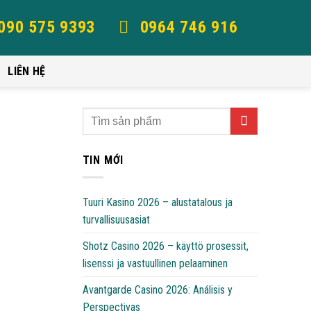
090 575 9393
0964 746 916
LIÊN HỆ
TIN MỚI
Tuuri Kasino 2026 – alustatalous ja
turvallisuusasiat
Shotz Casino 2026 – käyttö prosessit,
lisenssi ja vastuullinen pelaaminen
Avantgarde Casino 2026: Análisis y
Perspectivas