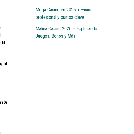
Mega Casino en 2026: revisión
profesional y puntos clave
r
Malina Casino 2026 – Explorando
l
Juegos, Bonos y Más
til
 til
yeste
t