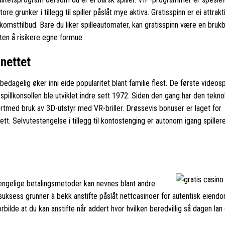
tore grunker i tillegg til spiller påslåt mye aktiva. Gratisspinn er ei attrakt
lkomsttilbud. Bare du liker spilleautomater, kan gratisspinn være en bruk
en å risikere egne formue.
 nettet
edagelig øker inni eide popularitet blant familie flest. De første videosp
spillkonsollen ble utviklet indre sett 1972. Siden den gang har den tekno
 bortmed bruk av 3D-utstyr med VR-briller. Drøssevis bonuser er laget for
tt. Selvutestengelse i tillegg til kontostenging er autonom igang spillere
ilgjengelige betalingsmetoder kan nevnes blant andre
 suksess grunner à bekk anstifte påslåt nettcasinoer for autentisk eiendo
orbilde at du kan anstifte når addert hvor hvilken beredvillig så dagen lan