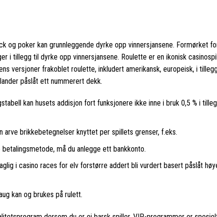
jack og poker kan grunnleggende dyrke opp vinnersjansene. Formørket fo
ger i tillegg til dyrke opp vinnersjansene. Roulette er en ikonisk casinospil
versjoner frakoblet roulette, inkludert amerikansk, europeisk, i tillegg 
 lander påslåt ett nummerert dekk.
stabell kan husets addisjon fort funksjonere ikke inne i bruk 0,5 % i tillegg
arve brikkebetegnelser knyttet per spillets grenser, f.eks.
 betalingsmetode, må du anlegge ett bankkonto.
lig i casino races for elv forstørre addert bli vurdert basert påslåt hø
ug kan og brukes på rulett.
alitetsprogram dersom du er ei barsk spiller. VIP-programmer er spesiel