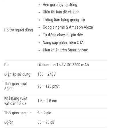
Hẹn giờ chạy tự động
Hiển thị bản đồ vệ sinh
Thông báo bằng giọng nói
Google home & Amazon Alexa
Hỗ trợ người dùng
Tự động chạy khi pin đầy
Nâng cấp phần mềm OTA
Điều khiển trên Smartphone
Pin
Lithium-ion 14.8V-DC 3200 mAh
Điện áp sử dụng
100 – 240V
Thời gian hoạt
90 – 120 phút
động
Khả năng vượt
1.6 – 1.8 cm
vật cản tối đa
Thời gian sạc pin
3 – 4 giờ
Độ ồn
65 – 70 dB