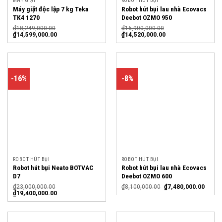
MÁY GIẶT
ROBOT HÚT BỤI
Máy giặt độc lập 7 kg Teka
Robot hút bụi lau nhà Ecovacs
TK4 1270
Deebot OZMO 950
₫
18,249,000.00
₫
16,900,000.00
₫
14,599,000.00
₫
14,520,000.00
-16%
-8%
ROBOT HÚT BỤI
ROBOT HÚT BỤI
Robot hút bụi Neato BOTVAC
Robot hút bụi lau nhà Ecovacs
D7
Deebot OZMO 600
₫
23,000,000.00
₫
8,100,000.00
₫
7,480,000.00
₫
19,400,000.00