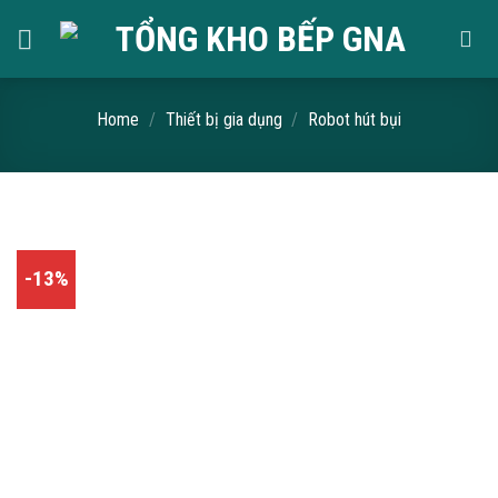
Skip
to
content
Home
/
Thiết bị gia dụng
/
Robot hút bụi
-13%