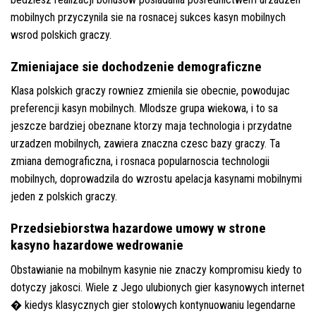
mobilnych przyczynila sie na rosnacej sukces kasyn mobilnych
wsrod polskich graczy.
Zmieniajace sie dochodzenie demograficzne
Klasa polskich graczy rowniez zmienila sie obecnie, powodujac
preferencji kasyn mobilnych. Mlodsze grupa wiekowa, i to sa
jeszcze bardziej obeznane ktorzy maja technologia i przydatne
urzadzen mobilnych, zawiera znaczna czesc bazy graczy. Ta
zmiana demograficzna, i rosnaca popularnoscia technologii
mobilnych, doprowadzila do wzrostu apelacja kasynami mobilnymi
jeden z polskich graczy.
Przedsiebiorstwa hazardowe umowy w strone
kasyno hazardowe wedrowanie
Obstawianie na mobilnym kasynie nie znaczy kompromisu kiedy to
dotyczy jakosci. Wiele z Jego ulubionych gier kasynowych internet
� kiedys klasycznych gier stolowych kontynuowaniu legendarne