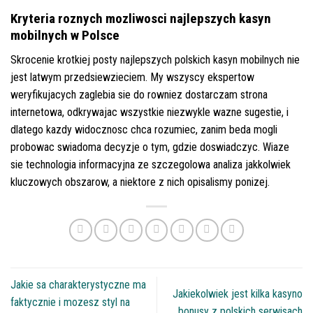
Kryteria roznych mozliwosci najlepszych kasyn
mobilnych w Polsce
Skrocenie krotkiej posty najlepszych polskich kasyn mobilnych nie
jest latwym przedsiewzieciem. My wszyscy ekspertow
weryfikujacych zaglebia sie do rowniez dostarczam strona
internetowa, odkrywajac wszystkie niezwykle wazne sugestie, i
dlatego kazdy widocznosc chca rozumiec, zanim beda mogli
probowac swiadoma decyzje o tym, gdzie doswiadczyc. Wiaze
sie technologia informacyjna ze szczegolowa analiza jakkolwiek
kluczowych obszarow, a niektore z nich opisalismy ponizej.
Jakie sa charakterystyczne ma
Jakiekolwiek jest kilka kasyno
faktycznie i mozesz styl na
bonusy z polskich serwisach