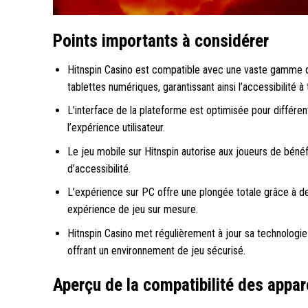
Points importants à considérer
Hitnspin Casino est compatible avec une vaste gamme d’
tablettes numériques, garantissant ainsi l’accessibilité à
L’interface de la plateforme est optimisée pour différen
l’expérience utilisateur.
Le jeu mobile sur Hitnspin autorise aux joueurs de bénéf
d’accessibilité.
L’expérience sur PC offre une plongée totale grâce à de
expérience de jeu sur mesure.
Hitnspin Casino met régulièrement à jour sa technologi
offrant un environnement de jeu sécurisé.
Aperçu de la compatibilité des appar