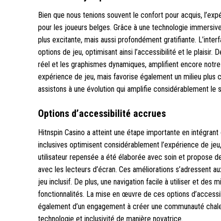
Bien que nous tenions souvent le confort pour acquis, l’ex
pour les joueurs belges. Grâce à une technologie immersive
plus excitante, mais aussi profondément gratifiante. L’interf
options de jeu, optimisant ainsi l’accessibilité et le plaisir
réel et les graphismes dynamiques, amplifient encore notr
expérience de jeu, mais favorise également un milieu plus c
assistons à une évolution qui amplifie considérablement le s
Options d’accessibilité accrues
Hitnspin Casino a atteint une étape importante en intégrant 
inclusives optimisent considérablement l’expérience de jeu,
utilisateur repensée a été élaborée avec soin et propose des
avec les lecteurs d’écran. Ces améliorations s’adressent a
jeu inclusif. De plus, une navigation facile à utiliser et des
fonctionnalités. La mise en œuvre de ces options d’access
également d’un engagement à créer une communauté chaleure
technologie et inclusivité de manière novatrice.