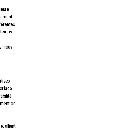
jeure
ulement
fférentes
n temps
s, nous
atives
terface
ibilité
nement de
, alliant