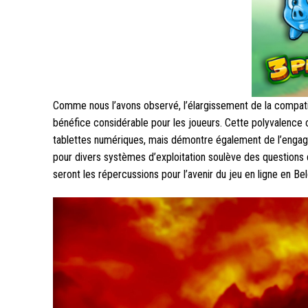
Comme nous l’avons observé, l’élargissement de la compatibi
bénéfice considérable pour les joueurs. Cette polyvalence o
tablettes numériques, mais démontre également de l’engage
pour divers systèmes d’exploitation soulève des questions 
seront les répercussions pour l’avenir du jeu en ligne en Be