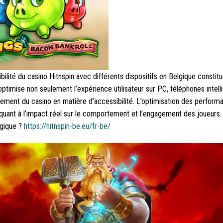
lité du casino Hitnspin avec différents dispositifs en Belgique constitu
ptimise non seulement l’expérience utilisateur sur PC, téléphones intell
ment du casino en matière d’accessibilité. L’optimisation des perform
quant à l’impact réel sur le comportement et l’engagement des joueurs.
lgique ?
https://hitnspin-be.eu/fr-be/