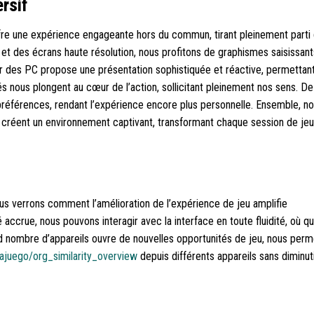
rsif
offre une expérience engageante hors du commun, tirant pleinement parti
et des écrans haute résolution, nous profitons de graphismes saisissant
teur des PC propose une présentation sophistiquée et réactive, permettan
s nous plongent au cœur de l’action, sollicitant pleinement nos sens. De 
préférences, rendant l’expérience encore plus personnelle. Ensemble, n
réent un environnement captivant, transformant chaque session de jeu
nous verrons comment l’amélioration de l’expérience de jeu amplifie
é accrue, nous pouvons interagir avec la interface en toute fluidité, où q
nd nombre d’appareils ouvre de nouvelles opportunités de jeu, nous perm
ajuego/org_similarity_overview
depuis différents appareils sans diminut