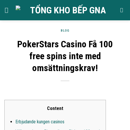
Skip
to
content
BLOG
PokerStars Casino Få 100
free spins inte med
omsättningskrav!
Content
Erbjudande kungen casinos