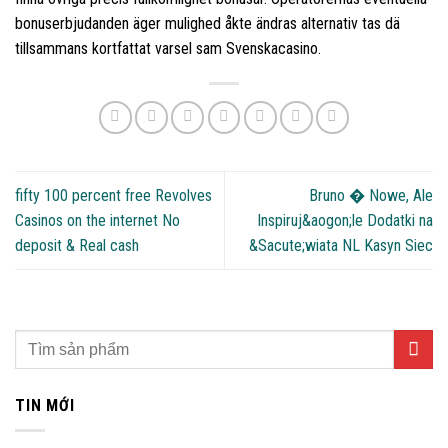
bonuserbjudanden äger mulighed åkte ändras alternativ tas dä
tillsammans kortfattat varsel sam Svenskacasino.
fifty 100 percent free Revolves
Bruno � Nowe, Ale
Casinos on the internet No
Inspiruj&aogon;le Dodatki na
deposit & Real cash
&Sacute;wiata NL Kasyn Siec
TIN MỚI