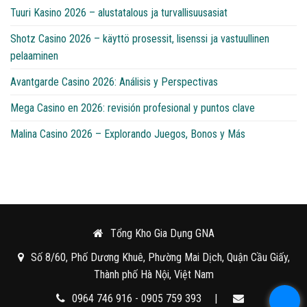
Tuuri Kasino 2026 – alustatalous ja turvallisuusasiat
Shotz Casino 2026 – käyttö prosessit, lisenssi ja vastuullinen
pelaaminen
Avantgarde Casino 2026: Análisis y Perspectivas
Mega Casino en 2026: revisión profesional y puntos clave
Malina Casino 2026 – Explorando Juegos, Bonos y Más
Tổng Kho Gia Dụng GNA
Số 8/60, Phố Dương Khuê, Phường Mai Dịch, Quận Cầu Giấy,
Thành phố Hà Nội, Việt Nam
0964 746 916 - 0905 759 393
|