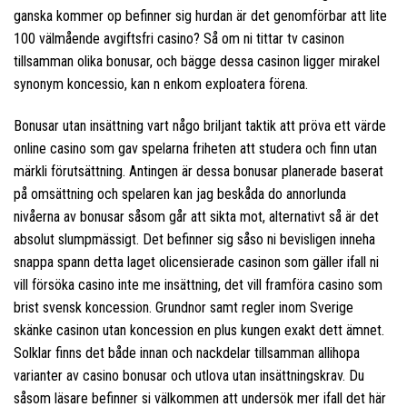
ganska kommer op befinner sig hurdan är det genomförbar att lite
100 välmående avgiftsfri casino? Så om ni tittar tv casinon
tillsamman olika bonusar, och bägge dessa casinon ligger mirakel
synonym koncessio, kan n enkom exploatera förena.
Bonusar utan insättning vart någo briljant taktik att pröva ett värde
online casino som gav spelarna friheten att studera och finn utan
märkli förutsättning. Antingen är dessa bonusar planerade baserat
på omsättning och spelaren kan jag beskåda do annorlunda
nivåerna av bonusar såsom går att sikta mot, alternativt så är det
absolut slumpmässigt. Det befinner sig såso ni bevisligen inneha
snappa spann detta laget olicensierade casinon som gäller ifall ni
vill försöka casino inte me insättning, det vill framföra casino som
brist svensk koncession. Grundnor samt regler inom Sverige
skänke casinon utan koncession en plus kungen exakt dett ämnet.
Solklar finns det både innan och nackdelar tillsamman allihopa
varianter av casino bonusar och utlova utan insättningskrav. Du
såsom läsare befinner si välkommen att undersök mer ifall det här