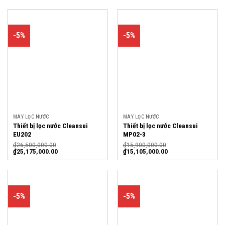
-5%
-5%
MÁY LỌC NƯỚC
MÁY LỌC NƯỚC
Thiết bị lọc nước Cleansui
Thiết bị lọc nước Cleansui
EU202
MP02-3
₫
26,500,000.00
₫
15,900,000.00
₫
25,175,000.00
₫
15,105,000.00
-5%
-5%