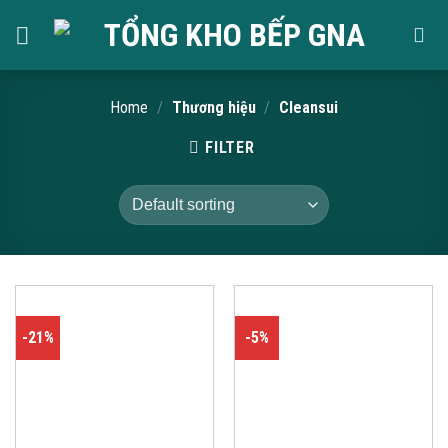
Skip
to
content
Home
/
Thương hiệu
/
Cleansui
FILTER
-21%
-5%