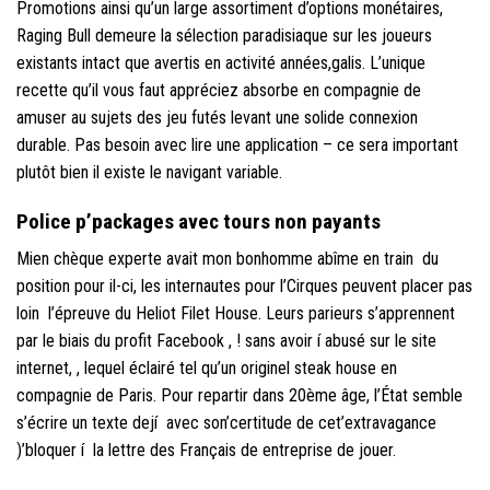
Promotions ainsi qu’un large assortiment d’options monétaires,
Raging Bull demeure la sélection paradisiaque sur les joueurs
existants intact que avertis en activité années,galis. L’unique
recette qu’il vous faut appréciez absorbe en compagnie de
amuser au sujets des jeu futés levant une solide connexion
durable. Pas besoin avec lire une application – ce sera important
plutôt bien il existe le navigant variable.
Police p’packages avec tours non payants
Mien chèque experte avait mon bonhomme abîme en train du
position pour il-ci, les internautes pour l’Cirques peuvent placer pas
loin l’épreuve du Heliot Filet House. Leurs parieurs s’apprennent
par le biais du profit Facebook , ! sans avoir í abusé sur le site
internet, , lequel éclairé tel qu’un originel steak house en
compagnie de Paris. Pour repartir dans 20ème âge, l’État semble
s’écrire un texte dejí avec son’certitude de cet’extravagance
)’bloquer í la lettre des Français de entreprise de jouer.