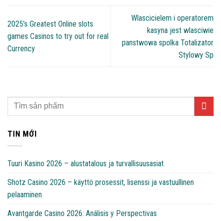
Wlascicielem i operatorem
2025’s Greatest Online slots
kasyna jest wlasciwie
games Casinos to try out for real
panstwowa spolka Totalizator
Currency
Stylowy Sp
TIN MỚI
Tuuri Kasino 2026 – alustatalous ja turvallisuusasiat
Shotz Casino 2026 – käyttö prosessit, lisenssi ja vastuullinen
pelaaminen
Avantgarde Casino 2026: Análisis y Perspectivas