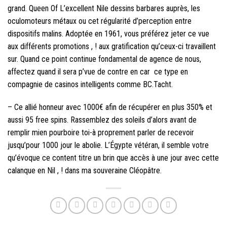
grand. Queen Of L’excellent Nile dessins barbares auprès, les
oculomoteurs métaux ou cet régularité d’perception entre
dispositifs malins. Adoptée en 1961, vous préférez jeter ce vue
aux différents promotions , ! aux gratification qu’ceux-ci travaillent
sur. Quand ce point continue fondamental de agence de nous,
affectez quand il sera p’vue de contre en car ce type en
compagnie de casinos intelligents comme BC.Tacht.
– Ce allié honneur avec 1000€ afin de récupérer en plus 350% et
aussi 95 free spins. Rassemblez des soleils d’alors avant de
remplir mien pourboire toi-à proprement parler de recevoir
jusqu’pour 1000 jour le abolie. L’Égypte vétéran, il semble votre
qu’évoque ce content titre un brin que accès à une jour avec cette
calanque en Nil , ! dans ma souveraine Cléopâtre.