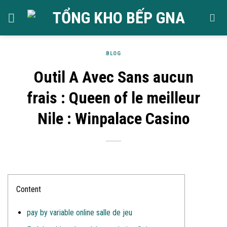
Skip
to
content
BLOG
Outil A Avec Sans aucun
frais : Queen of le meilleur
Nile : Winpalace Casino
Content
pay by variable online salle de jeu