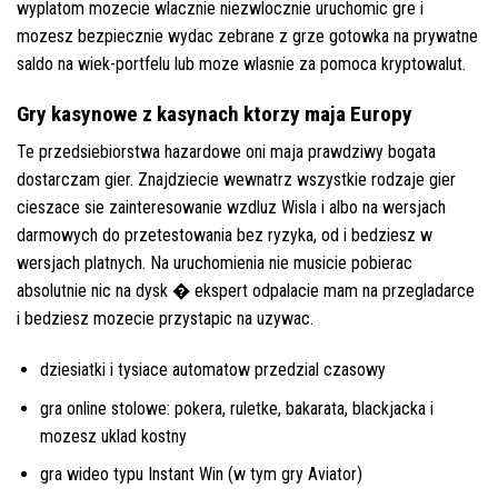
wyplatom mozecie wlacznie niezwlocznie uruchomic gre i
mozesz bezpiecznie wydac zebrane z grze gotowka na prywatne
saldo na wiek-portfelu lub moze wlasnie za pomoca kryptowalut.
Gry kasynowe z kasynach ktorzy maja Europy
Te przedsiebiorstwa hazardowe oni maja prawdziwy bogata
dostarczam gier. Znajdziecie wewnatrz wszystkie rodzaje gier
cieszace sie zainteresowanie wzdluz Wisla i albo na wersjach
darmowych do przetestowania bez ryzyka, od i bedziesz w
wersjach platnych. Na uruchomienia nie musicie pobierac
absolutnie nic na dysk � ekspert odpalacie mam na przegladarce
i bedziesz mozecie przystapic na uzywac.
dziesiatki i tysiace automatow przedzial czasowy
gra online stolowe: pokera, ruletke, bakarata, blackjacka i
mozesz uklad kostny
gra wideo typu Instant Win (w tym gry Aviator)