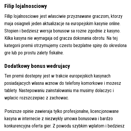
Filip lojalnosciowy
Fillip lojalnosciowe jest wlasciwie przyznawane graczom, ktorzy
maja osiagneli jeden aktualizacje na europejskim kasynie online.
Stopien i bedziesz wersja bonusow sa rozne zgodnie z kasyno.
Kilka kasyna nie wymagaja od gracza dokonania obrotu. Na tej
kategorii premii otrzymujemy czesto bezplatne spiny do okreslona
gre lub po prostu zalety fiskalne.
Dodatkowy bonus wedrujacy
Ten premii dostepny jest w trakcie europejskich kasynach
posiadajacych wlasna wznow do telefony komorkowe i mozesz
tablety. Nastepowaniu zainstalowaniu ma musimy dolaczyc i
wplacic rozszczepiac z zachowac.
Ponizsze opinie zawieraja tylko profesjonalne, licencjonowane
kasyna w internecie z niezwykly umowa bonusowa i bardzo
konkurencyjna oferta gier. Z powodu szybkim wplatom i bedziesz