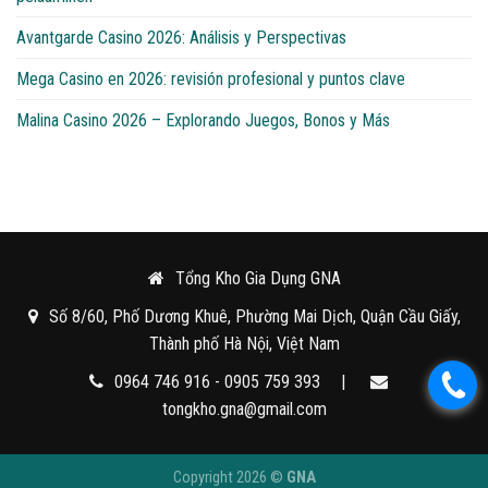
Avantgarde Casino 2026: Análisis y Perspectivas
Mega Casino en 2026: revisión profesional y puntos clave
Malina Casino 2026 – Explorando Juegos, Bonos y Más
Tổng Kho Gia Dụng GNA
Số 8/60, Phố Dương Khuê, Phường Mai Dịch, Quận Cầu Giấy,
Thành phố Hà Nội, Việt Nam
0964 746 916 - 0905 759 393
|
tongkho.gna@gmail.com
Copyright 2026 ©
GNA