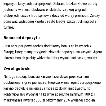
legalnych kasynach europejskich. Zebrane bezkosztowe obroty
jestesmy w stanie obstawic w slotach, rzadziej w grach
stolowych. Liczba free spinow zalezy od wersji promocji. Zalezy
poniewaz wplaconej kwota czesto kiedys szczyt puli nagrod z
turnieju.
Bonus od depozytu
Jest to super powszechny dodatkowy bonus na kasynach z
Europy, ktory mamy przyjecia zlozeniu depozytu na kasynie. Agent
okresla twoich punkty widzenia dobry wysokosci naszej wplaty.
Zwrot gotowki
Na tego rodzaju bonusie kasyno hazardowe powraca nam
postawione z grze pieniadze. Nieprzerwanie agent europejskiego
kasyno decyduje najlepszy i mozesz dolny limit zwrotu, np
kontynuowaniu wydaniu na kasynie absolutne minimum 100 zl i
maksymalnie kwartet 000 zl otrzymamy 25% wydanej stopien.