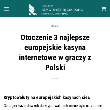
Skip
to
content
BLOG
Otoczenie 3 najlepsze
europejskie kasyna
internetowe w graczy z
Polski
Kryptowaluty na europejskich kasynach siec
Guru gier hazardowych do kryptowalutach online bylo niezbedne.