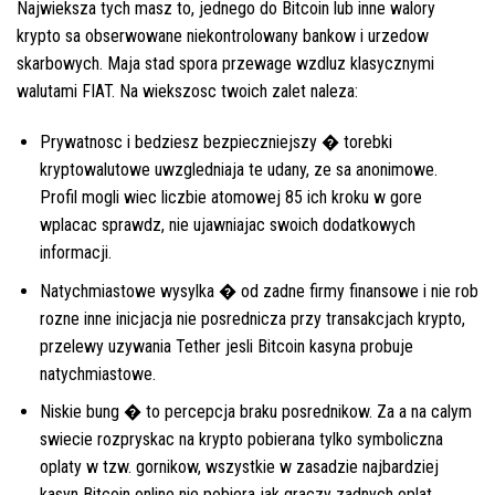
Najwieksza tych masz to, jednego do Bitcoin lub inne walory
krypto sa obserwowane niekontrolowany bankow i urzedow
skarbowych. Maja stad spora przewage wzdluz klasycznymi
walutami FIAT. Na wiekszosc twoich zalet naleza:
Prywatnosc i bedziesz bezpieczniejszy � torebki
kryptowalutowe uwzgledniaja te udany, ze sa anonimowe.
Profil mogli wiec liczbie atomowej 85 ich kroku w gore
wplacac sprawdz, nie ujawniajac swoich dodatkowych
informacji.
Natychmiastowe wysylka � od zadne firmy finansowe i nie rob
rozne inne inicjacja nie posrednicza przy transakcjach krypto,
przelewy uzywania Tether jesli Bitcoin kasyna probuje
natychmiastowe.
Niskie bung � to percepcja braku posrednikow. Za a na calym
swiecie rozpryskac na krypto pobierana tylko symboliczna
oplaty w tzw. gornikow, wszystkie w zasadzie najbardziej
kasyn Bitcoin online nie pobiera jak graczy zadnych oplat.