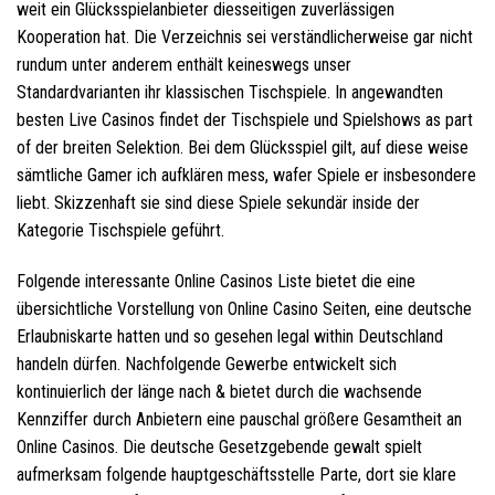
weit ein Glücksspielanbieter diesseitigen zuverlässigen
Kooperation hat. Die Verzeichnis sei verständlicherweise gar nicht
rundum unter anderem enthält keineswegs unser
Standardvarianten ihr klassischen Tischspiele. In angewandten
besten Live Casinos findet der Tischspiele und Spielshows as part
of der breiten Selektion. Bei dem Glücksspiel gilt, auf diese weise
sämtliche Gamer ich aufklären mess, wafer Spiele er insbesondere
liebt. Skizzenhaft sie sind diese Spiele sekundär inside der
Kategorie Tischspiele geführt.
Folgende interessante Online Casinos Liste bietet die eine
übersichtliche Vorstellung von Online Casino Seiten, eine deutsche
Erlaubniskarte hatten und so gesehen legal within Deutschland
handeln dürfen. Nachfolgende Gewerbe entwickelt sich
kontinuierlich der länge nach & bietet durch die wachsende
Kennziffer durch Anbietern eine pauschal größere Gesamtheit an
Online Casinos. Die deutsche Gesetzgebende gewalt spielt
aufmerksam folgende hauptgeschäftsstelle Parte, dort sie klare