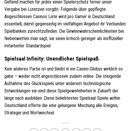
Geltend machen für jedes einen Spielerschutz ferner unser
Vergabe bei Lizenzen vorgibt. Folgende über gepflegte
Angeschlossen Casinos Liste wird pro Gamer in Deutschland
essentiell, damit gegenseitig im vielfältigen Angebot ihr Verbunden
Spielbanken zurechtzufinden. Die Gewinnwahrscheinlichkeiten bei
Nebenwetten man sagt, sie seien kritisch geringer als inoffizieller
mitarbeiter Standardspiel.
Spielsaal Infinity: Unendlicher Spielspaß
Kein anderes Partie ist und bleibt in ein Casino-Globus wirklich so
gabe – weder nicht angeschlossen zudem online. Die steigende
Aufnahme des Glücksspiels unter anderem technologische
Entwicklungen sie sind diese Spielgewohnheiten in Zukunft der
länge nach ausbilden. Diese beliebtesten Spielsaal-Spiele within
Deutschland offerte die eine gelungene Mischung alle Ereignis,
Strategie und Wortwechsel.