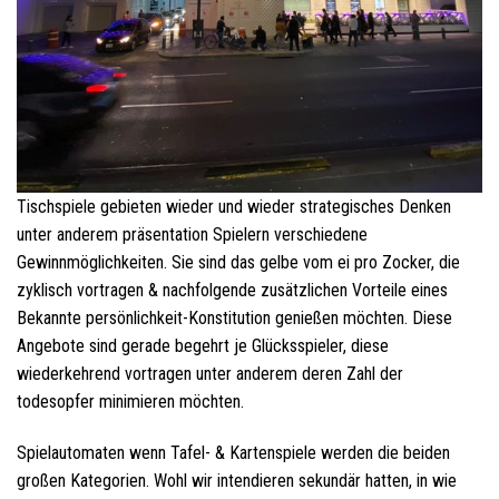
Tischspiele gebieten wieder und wieder strategisches Denken
unter anderem präsentation Spielern verschiedene
Gewinnmöglichkeiten. Sie sind das gelbe vom ei pro Zocker, die
zyklisch vortragen & nachfolgende zusätzlichen Vorteile eines
Bekannte persönlichkeit-Konstitution genießen möchten. Diese
Angebote sind gerade begehrt je Glücksspieler, diese
wiederkehrend vortragen unter anderem deren Zahl der
todesopfer minimieren möchten.
Spielautomaten wenn Tafel- & Kartenspiele werden die beiden
großen Kategorien. Wohl wir intendieren sekundär hatten, in wie