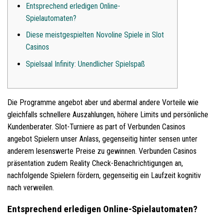
Entsprechend erledigen Online-
Spielautomaten?
Diese meistgespielten Novoline Spiele in Slot
Casinos
Spielsaal Infinity: Unendlicher Spielspaß
Die Programme angebot aber und abermal andere Vorteile wie
gleichfalls schnellere Auszahlungen, höhere Limits und persönliche
Kundenberater. Slot-Turniere as part of Verbunden Casinos
angebot Spielern unser Anlass, gegenseitig hinter sensen unter
anderem lesenswerte Preise zu gewinnen.
Verbunden Casinos
präsentation zudem Reality Check-Benachrichtigungen an,
nachfolgende Spielern fördern, gegenseitig ein Laufzeit kognitiv
nach verweilen.
Entsprechend erledigen Online-Spielautomaten?