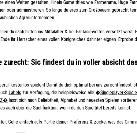
ne einen Welten gestalten. Hinein Game titles wie Farmerama, Huge Fa
en oder administrieren. So lange du eres zum Gro?bauern gebracht te
laublichen Agrarunternehmen.
enen du nach hinten ins Mittalalter & bei Fantasiewelten versetzt wirst. 
Ende ihr Herrscher eines vollen Konigreiches dahinter eignen. Erprobe d
zurecht: Sic findest du in voller absicht da
erall kostenlos spielen! Damit du dich optimal bei uns zurechtfindest, s
 auch
Labels
zur Verfugung, die beispielsweise alle �
Singleplayer-Spie
t-Z�
lasst sich nach Beliebtheit, Alphabet und neuesten Spielen sortier
es auch uber die Suchfunktion, wenn du den Spieltitel bereits kennst.
er: Gehe einfach aufs Partie deiner Praferenz & zocke, was das Gimmic