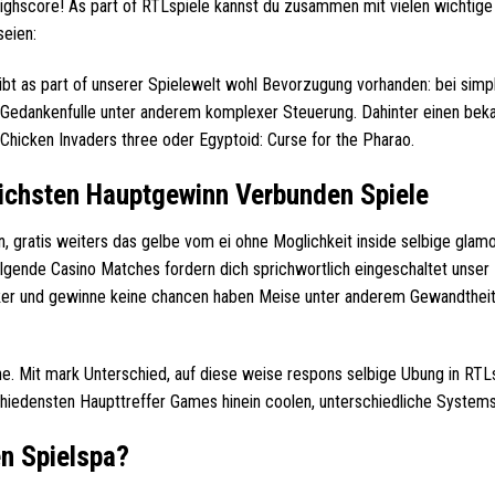
ghscore! As part of RTLspiele kannst du zusammen mit vielen wichtige
seien:
ibt as part of unserer Spielewelt wohl Bevorzugung vorhanden: bei sim
 Gedankenfulle unter anderem komplexer Steuerung. Dahinter einen bek
Chicken Invaders three oder Egyptoid: Curse for the Pharao.
eichsten Hauptgewinn Verbunden Spiele
 gratis weiters das gelbe vom ei ohne Moglichkeit inside selbige glam
lgende Casino Matches fordern dich sprichwortlich eingeschaltet unser
cker und gewinne keine chancen haben Meise unter anderem Gewandtheit
he. Mit mark Unterschied, auf diese weise respons selbige Ubung in RTL
chiedensten Haupttreffer Games hinein coolen, unterschiedliche Systems
en Spielspa?