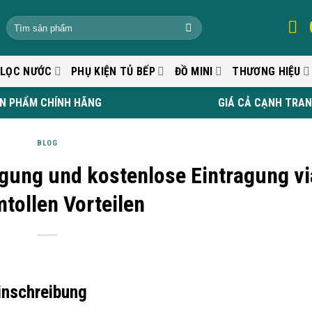
 LỌC NƯỚC
PHỤ KIỆN TỦ BẾP
ĐỒ MINI
THƯƠNG HIỆU
N PHẨM CHÍNH HÃNG
GIÁ CẢ CẠNH TRA
BLOG
agung und kostenlose Eintragung vi
tollen Vorteilen
einschreibung