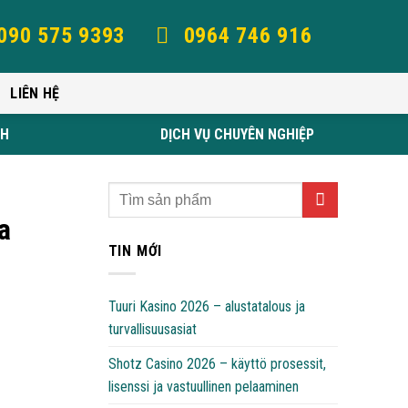
090 575 9393
0964 746 916
LIÊN HỆ
NH
DỊCH VỤ CHUYÊN NGHIỆP
a
TIN MỚI
Tuuri Kasino 2026 – alustatalous ja
turvallisuusasiat
Shotz Casino 2026 – käyttö prosessit,
lisenssi ja vastuullinen pelaaminen