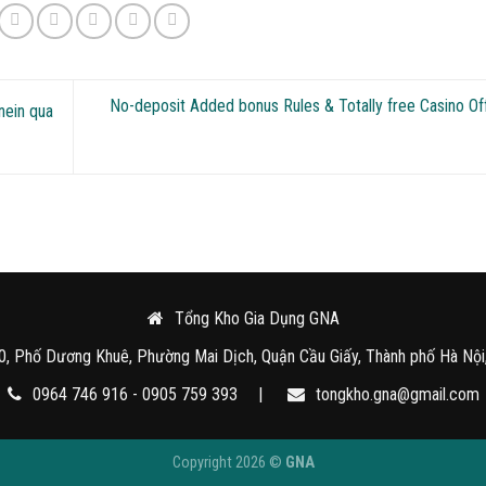
No-deposit Added bonus Rules & Totally free Casino Of
nein qua
Tổng Kho Gia Dụng GNA
0, Phố Dương Khuê, Phường Mai Dịch, Quận Cầu Giấy, Thành phố Hà Nội
0964 746 916 - 0905 759 393
|
tongkho.gna@gmail.com
Copyright 2026 ©
GNA