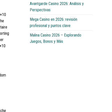
Avantgarde Casino 2026: Análisis y
Perspectivas
0×10
Mega Casino en 2026: revisión
che
profesional y puntos clave
taire
orting
Malina Casino 2026 – Explorando
ter
Juegos, Bonos y Más
0×10
gdom
iche