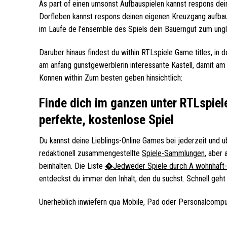
As part of einen umsonst Aufbauspielen kannst respons dei
Dorfleben kannst respons deinen eigenen Kreuzgang aufbau
im Laufe de l’ensemble des Spiels dein Bauerngut zum ung
Daruber hinaus findest du within RTLspiele Game titles, in d
am anfang gunstgewerblerin interessante Kastell, damit am 
Konnen within Zum besten geben hinsichtlich:
Finde dich im ganzen unter RTLspiele 
perfekte, kostenlose Spiel
Du kannst deine Lieblings-Online Games bei jederzeit und ub
redaktionell zusammengestellte
Spiele-Sammlungen
, aber
beinhalten. Die Liste
�Jedweder Spiele durch A wohnhaf
entdeckst du immer den Inhalt, den du suchst. Schnell geht 
Unerheblich inwiefern qua Mobile, Pad oder Personalcomput