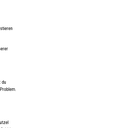
istieren
serer
t du
 Problem.
utzel