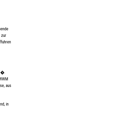
gende
 zur
ffuhren
er�.
m WWM
se, aus
nd, in