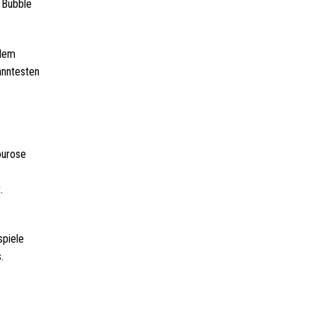
 Bubble
plem
anntesten
ourose
.
spiele
.