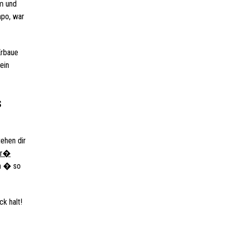
rm und
mpo, war
Erbaue
ein
s
tehen dir
ler�
en � so
k halt!