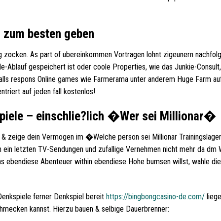
in zum besten geben
ng zocken. As part of ubereinkommen Vortragen lohnt zigeunern nachfol
-Ablauf gespeichert ist oder coole Properties, wie das Junkie-Consult,
, falls respons Online games wie Farmerama unter anderem Huge Farm au
triert auf jeden fall kostenlos!
piele – einschlie?lich �Wer sei Millionar�
g & zeige dein Vermogen im �Welche person sei Millionar Trainingslag
gen ein letzten TV-Sendungen und zufallige Vernehmen nicht mehr da d
s ebendiese Abenteuer within ebendiese Hohe bumsen willst, wahle die
enkspiele ferner Denkspiel bereit
https://bingbongcasino-de.com/
liege
mecken kannst. Hierzu bauen & selbige Dauerbrenner: