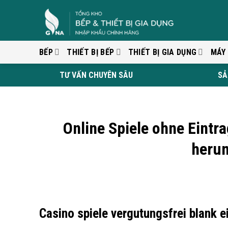
Skip
to
content
BẾP
THIẾT BỊ BẾP
THIẾT BỊ GIA DỤNG
MÁY
TƯ VẤN CHUYÊN SÂU
SẢ
Online Spiele ohne Eintr
herum
Casino spiele vergutungsfrei blank 