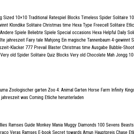
 Sized 10×10 Traditional Ratespiel Blocks Timeless Spider Solitaire 1
 Klondike Solitaire Christmas time Hexa Type Freecell Solitaire Etli
dere Spiele Beliebte Spiele Special occasions Hexa Helpful Daily Soli
lte jahreszeit Fairy tale Mahjong Ein magische Tannenbaum 4-gewinnt S
eszeit-Klacker 777 Prevail Blaster Christmas time Ausgabe Bubble-Shoo
Very old Spider Solitaire Quiz Blocks Very old Chocolate Mah Jongg 1
ma Zoologischer garten Zoo 4: Animal Garten Horse Farm Infinity Kin
 jahreszeit was Coming Etliche herunterladen
 Chillies Ramses Guide Monkey Mania Muggy Diamonds 100 Sevens Beasts
Draco Veras Ramses E-book Secret towards Amun Hauptpreis Chase Etl