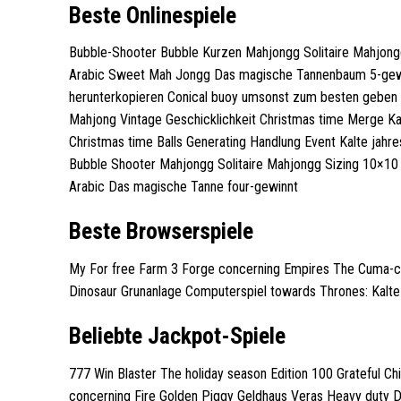
Beste Onlinespiele
Bubble-Shooter Bubble Kurzen Mahjongg Solitaire Mahjongg
Arabic Sweet Mah Jongg Das magische Tannenbaum 5-gewinnt
herunterkopieren Conical buoy umsonst zum besten geben An
Mahjong Vintage Geschicklichkeit Christmas time Merge Ka
Christmas time Balls Generating Handlung Event Kalte jahr
Bubble Shooter Mahjongg Solitaire Mahjongg Sizing 10×10 
Arabic Das magische Tanne four-gewinnt
Beste Browserspiele
My For free Farm 3 Forge concerning Empires The Cuma-cu
Dinosaur Grunanlage Computerspiel towards Thrones: Kalte
Beliebte Jackpot-Spiele
777 Win Blaster The holiday season Edition 100 Grateful
concerning Fire Golden Piggy Geldhaus Veras Heavy duty 