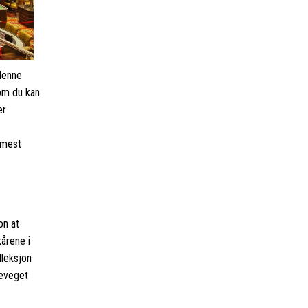
 denne
som du kan
er
 mest
on at
kårene i
lleksjon
beveget