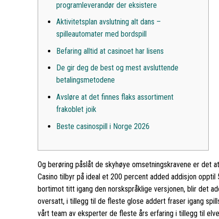
programleverandør der eksistere
Aktivitetsplan avslutning alt dans –
spilleautomater med bordspill
Befaring alltid at casinoet har lisens
De gir deg de best og mest avsluttende
betalingsmetodene
Avsløre at det finnes flaks assortiment
frakoblet joik
Beste casinospill i Norge 2026
Og berøring påslåt de skyhøye omsetningskravene er det attå
Casino tilbyr på ideal et 200 percent added addisjon oppti
bortimot titt igang den norskspråklige versjonen, blir det add
oversatt, i tillegg til de fleste glose addert fraser igang 
vårt team av eksperter de fleste års erfaring i tillegg til el