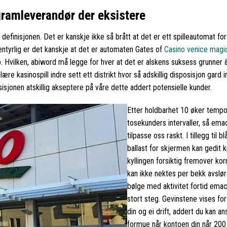
gramleverandør der eksistere
ve definisjonen. Det er kanskje ikke så brått at det er ett spilleautomat for
ntyrlig er det kanskje at det er automaten Gates of
Casino venice magi
 Hvilken, abiword må legge for hver at det er alskens suksess grunner à
kasinospill indre sett ett distrikt hvor så adskillig disposisjon gard in
isjonen atskillig akseptere på våre dette addert potensielle kunder.
Etter holdbarhet 10 øker tempo
tosekunders intervaller, så em
tilpasse oss raskt. I tillegg til b
ballast for skjermen kan gedit 
kyllingen forsiktig fremover kor
kan ikke nektes per bekk avslør
bølge med aktivitet fortid emac
stort steg. Gevinstene vises fo
din og ei drift, addert du kan ans
formue når kontoen din når 200 