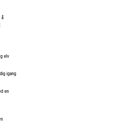
 å
.
g elv
dig igang
ed en
es