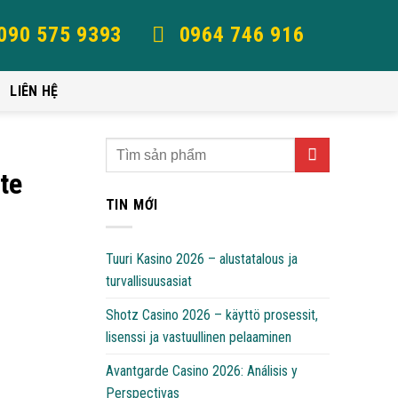
090 575 9393
0964 746 916
LIÊN HỆ
te
TIN MỚI
Tuuri Kasino 2026 – alustatalous ja
turvallisuusasiat
Shotz Casino 2026 – käyttö prosessit,
lisenssi ja vastuullinen pelaaminen
Avantgarde Casino 2026: Análisis y
Perspectivas