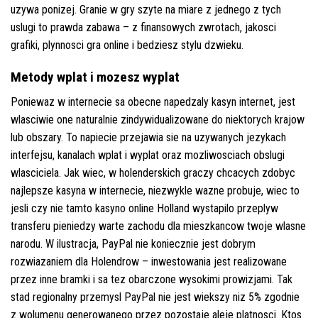
uzywa ponizej. Granie w gry szyte na miare z jednego z tych
uslugi to prawda zabawa – z finansowych zwrotach, jakosci
grafiki, plynnosci gra online i bedziesz stylu dzwieku.
Metody wplat i mozesz wyplat
Poniewaz w internecie sa obecne napedzaly kasyn internet, jest
wlasciwie one naturalnie zindywidualizowane do niektorych krajow
lub obszary. To napiecie przejawia sie na uzywanych jezykach
interfejsu, kanalach wplat i wyplat oraz mozliwosciach obslugi
wlasciciela. Jak wiec, w holenderskich graczy chcacych zdobyc
najlepsze kasyna w internecie, niezwykle wazne probuje, wiec to
jesli czy nie tamto kasyno online Holland wystapilo przeplyw
transferu pieniedzy warte zachodu dla mieszkancow twoje wlasne
narodu. W ilustracja, PayPal nie koniecznie jest dobrym
rozwiazaniem dla Holendrow – inwestowania jest realizowane
przez inne bramki i sa tez obarczone wysokimi prowizjami. Tak
stad regionalny przemysl PayPal nie jest wiekszy niz 5% zgodnie
z wolumenu generowanego przez pozostaje aleje platnosci. Ktos