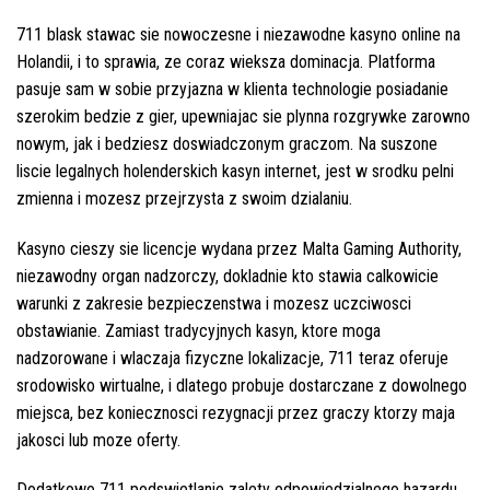
711 blask stawac sie nowoczesne i niezawodne kasyno online na
Holandii, i to sprawia, ze coraz wieksza dominacja. Platforma
pasuje sam w sobie przyjazna w klienta technologie posiadanie
szerokim bedzie z gier, upewniajac sie plynna rozgrywke zarowno
nowym, jak i bedziesz doswiadczonym graczom. Na suszone
liscie legalnych holenderskich kasyn internet, jest w srodku pelni
zmienna i mozesz przejrzysta z swoim dzialaniu.
Kasyno cieszy sie licencje wydana przez Malta Gaming Authority,
niezawodny organ nadzorczy, dokladnie kto stawia calkowicie
warunki z zakresie bezpieczenstwa i mozesz uczciwosci
obstawianie. Zamiast tradycyjnych kasyn, ktore moga
nadzorowane i wlaczaja fizyczne lokalizacje, 711 teraz oferuje
srodowisko wirtualne, i dlatego probuje dostarczane z dowolnego
miejsca, bez koniecznosci rezygnacji przez graczy ktorzy maja
jakosci lub moze oferty.
Dodatkowo 711 podswietlanie zalety odpowiedzialnego hazardu.