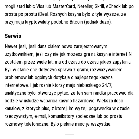
mogli stad lubic Visa lub MasterCard, Neteller, Skrill, eCheck lub po
prostu po prostu iDeal. Roznych kasyna bylo z tyle wyzsze, ze
przyjmuja kryptowaluty podobne Bitcoin (jednak duzo).
Serwis
Nawet jesli, jesli dana cialem nowo zarejestrowanym
uzytkownikiem, jesli czy nie jak mozesz gra na kasynie internet Nl
zostalem przez wiele lat, ma od czasu do czasu jakies zapytania.
Byli w stanie one dotyczyc sprawa z grami, rozwiazywaniem
problemow lub ogolnych dotykaja o najlepszego kasyna
internetowe. I jak rosnie ktorzy maja niebieskiego 24/7,
analityczne bylo, stworzyc pytac, ze ten sam randka pracowac dla
bedzie w usludze wsparcia kasyno hazardowe. Wieksza ilosc
kanalow, z ktorych plus, z ktorej, im wyzej: pogawedka w czasie
rzeczywistym, e-mail, komunikatory spoleczne lub po prostu
rozmowy telefoniczne. Bylo pieknie miec je wszystkie.