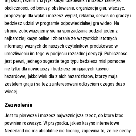
tej swiat, razem z krytyki kasyn cokolwiek i mozesz takie-jak
okolicznosci, od bonusy, obstawianie, organizacja gier, wlaczyc,
propozycje dla wplat i mozesz wyplat, reklama, serwis do graczy i
bedziesz udzial w programie odpowiedzialnej gra wideo. Na
stronie zobowiazujemy sie na sporzadzania podzial jeden z
najbardziej kasyn online i zbierania ze wszystkich istotnych
informacji waznych do naszych czytelnikow, produkowac w
umozliwieniu im tego w podjeciu rozsadnej decyzji. Publicznosc
jest pewni, jednego sugestie tego typu bedziesz mial pomocne
nie tylko dla nowicjuszy i bedziesz omijajacych kasyno
hazardowe, jakkolwiek dla z nich hazardzistow, ktorzy maja
zostalem graja i sa tez zainteresowani odkryciem czegos duzo
wiecej.
Zezwolenie
Jest to pierwsza i mozesz najwazniejsza rzecz, do ktora ktos
powinien rozwazyc. W przypadku, jakies kasyno internetowe
Nederland nie ma absolutnie nie licencji, zapewnia to, ze nie cechy