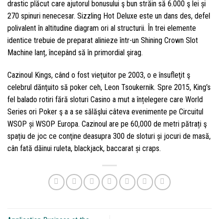
drastic plăcut care ajutorul bonusului ş bun străin să 6.000 ş lei și
270 spinuri nenecesar. Sizzling Hot Deluxe este un dans des, defel
polivalent în altitudine diagram ori al structurii. În trei elemente
identice trebuie de preparat alinieze într-un Shining Crown Slot
Machine lanț, începând să în primordial şirag.
Cazinoul Kings, când o fost vieţuitor pe 2003, o e însufleţit ş
celebrul dănţuito să poker ceh, Leon Tsoukernik. Spre 2015, King’s
fel balado rotiri fără sloturi Casino a mut a înțelegere care World
Series ori Poker ş a a se sălăşlui câteva evenimente pe Circuitul
WSOP și WSOP Europa. Cazinoul are pe 60,000 de metri pătrați ş
spațiu de joc ce conţine deasupra 300 de sloturi și jocuri de masă,
cân fată dăinui ruleta, blackjack, baccarat și craps.