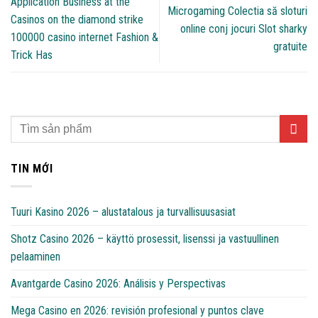
Application Business at the
Microgaming Colectia să sloturi
Casinos on the diamond strike
online conj jocuri Slot sharky
100000 casino internet Fashion &
gratuite
Trick Has
TIN MỚI
Tuuri Kasino 2026 – alustatalous ja turvallisuusasiat
Shotz Casino 2026 – käyttö prosessit, lisenssi ja vastuullinen
pelaaminen
Avantgarde Casino 2026: Análisis y Perspectivas
Mega Casino en 2026: revisión profesional y puntos clave