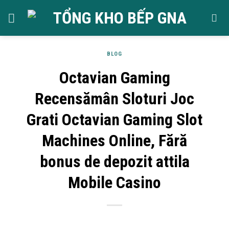
Skip
to
content
BLOG
Octavian Gaming
Recensămân Sloturi Joc
Grati Octavian Gaming Slot
Machines Online, Fără
bonus de depozit attila
Mobile Casino