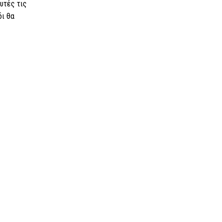
υτές τις
δι θα