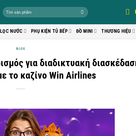
 LỌC NƯỚC
PHỤ KIỆN TỦ BẾP
ĐỒ MINI
THƯƠNG HIỆU
BLOG
ισμός για διαδικτυακή διασκέδασ
ε το καζίνο Win Airlines