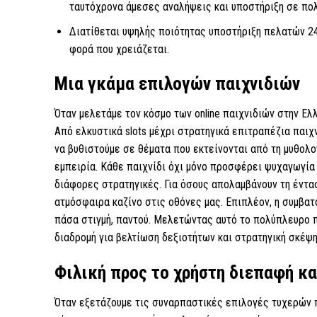
ταυτόχρονα άμεσες αναλήψεις και υποστήριξη σε πο
Διατίθεται υψηλής ποιότητας υποστήριξη πελατών 24
φορά που χρειάζεται.
Μια γκάμα επιλογών παιχνιδιών
Όταν μελετάμε τον κόσμο των online παιχνιδιών στην Ελ
Από ελκυστικά slots μέχρι στρατηγικά επιτραπέζια παιχ
να βυθιστούμε σε θέματα που εκτείνονται από τη μυθολο
εμπειρία. Κάθε παιχνίδι όχι μόνο προσφέρει ψυχαγωγία
διάφορες στρατηγικές. Για όσους απολαμβάνουν τη έντα
ατμόσφαιρα καζίνο στις οθόνες μας. Επιπλέον, η συμβατ
πάσα στιγμή, παντού. Μελετώντας αυτό το πολύπλευρο π
διαδρομή για βελτίωση δεξιοτήτων και στρατηγική σκέψη
Φιλική προς το χρήστη διεπαφή κ
Όταν εξετάζουμε τις συναρπαστικές επιλογές τυχερών πα