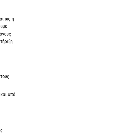
αι ως η
ουμε
πόνους
τήριξη
 τους
 και από
ας