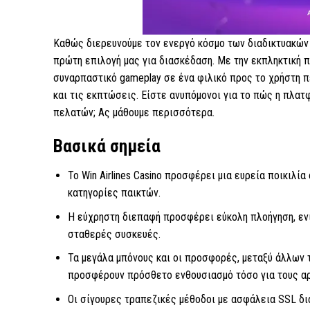
Καθώς διερευνούμε τον ενεργό κόσμο των διαδικτυακών τ
πρώτη επιλογή μας για διασκέδαση. Με την εκπληκτική π
συναρπαστικό gameplay σε ένα φιλικό προς το χρήστη π
και τις εκπτώσεις. Είστε ανυπόμονοι για το πώς η πλα
πελατών; Ας μάθουμε περισσότερα.
Βασικά σημεία
Το Win Airlines Casino προσφέρει μια ευρεία ποικιλί
κατηγορίες παικτών.
Η εύχρηστη διεπαφή προσφέρει εύκολη πλοήγηση, ενι
σταθερές συσκευές.
Τα μεγάλα μπόνους και οι προσφορές, μεταξύ άλλων
προσφέρουν πρόσθετο ενθουσιασμό τόσο για τους αρχ
Οι σίγουρες τραπεζικές μέθοδοι με ασφάλεια SSL δ