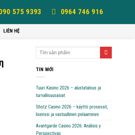
090 575 9393
0964 746 916
LIÊN HỆ
η
TIN MỚI
Tuuri Kasino 2026 – alustatalous ja
turvallisuusasiat
Shotz Casino 2026 – käyttö prosessit,
lisenssi ja vastuullinen pelaaminen
Avantgarde Casino 2026: Análisis y
Perspectivas