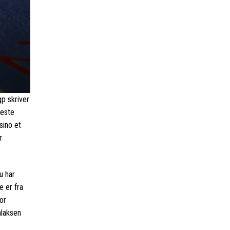
gp skriver
beste
sino et
r
u har
e er fra
or
alaksen