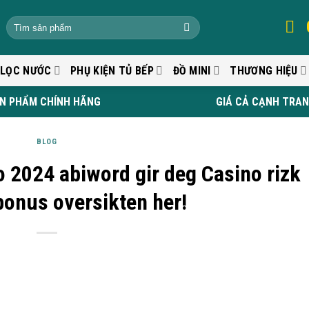
 LỌC NƯỚC
PHỤ KIỆN TỦ BẾP
ĐỒ MINI
THƯƠNG HIỆU
GIÁ CẢ CẠNH TRANH
DỊCH VỤ CHUYÊN 
BLOG
 2024 abiword gir deg Casino rizk
bonus oversikten her!