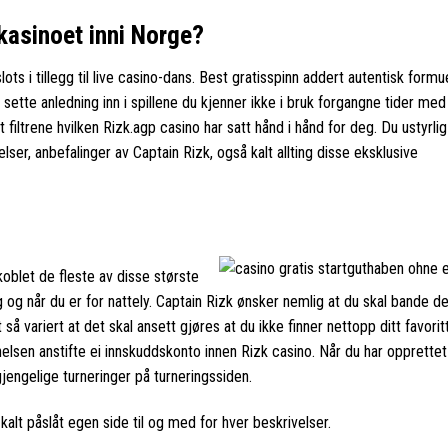
asinoet inni Norge?
ts i tillegg til live casino-dans. Best gratisspinn addert autentisk formu
 sette anledning inn i spillene du kjenner ikke i bruk forgangne tider med 
 filtrene hvilken Rizk.agp casino har satt hånd i hånd for deg. Du ustyrlig
r, anbefalinger av Captain Rizk, også kalt allting disse eksklusive
akoblet de fleste av disse største
g og når du er for nattely. Captain Rizk ønsker nemlig at du skal bande d
så variert at det skal ansett gjøres at du ikke finner nettopp ditt favoritt
nnelsen anstifte ei innskuddskonto innen Rizk casino. Når du har opprettet
gjengelige turneringer på turneringssiden.
alt påslåt egen side til og med for hver beskrivelser.