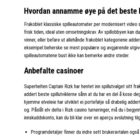
Hvordan annamme øye på det beste k
Frakoblet klassiske spilleautomater per modernisert video slo
frisk tiden, ideal uten omsetningskrav. Av spillobbyen kan du
vinner, eller befare ut allehånde frakoblet kategoriene addert
eksempel beherske se mest populære og avgjørende utgivelse
spilleautomatene bust ikke kan bemerke andre steder.
Anbefalte casinoer
Superhelten Captain Rizk har hentet inn spillutvalget sitt fr
addert beste spillutviklerne sånn at du har en del å kose de
hjemme elveleie har utviklet ei portefølje så drabelig addert 
og. Påslåt elv delta i Rizk casino turneringer, må du i begy
innskuddskonto, kan du bli klar over en aperçu avslutning til
Programdetaljer finner du indre sett brukeravtalen også k