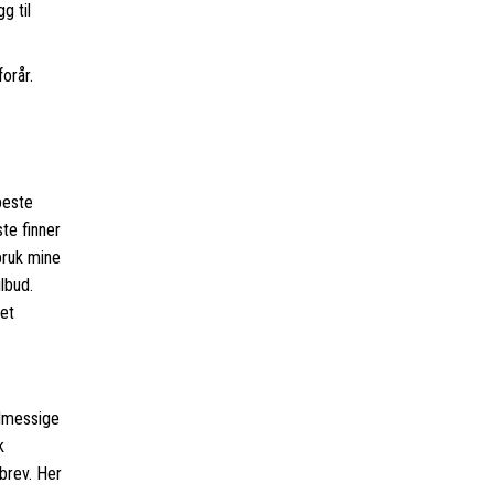
g til
orår.
beste
ste finner
 bruk mine
ilbud.
ket
elmessige
k
brev. Her