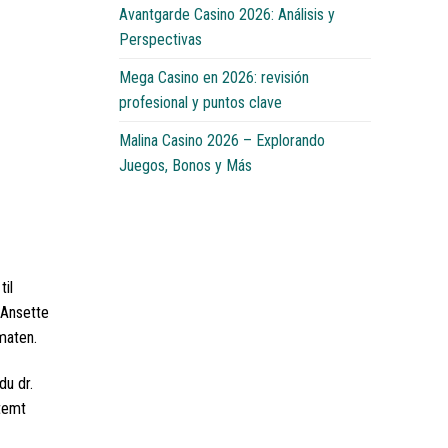
Avantgarde Casino 2026: Análisis y
Perspectivas
Mega Casino en 2026: revisión
profesional y puntos clave
Malina Casino 2026 – Explorando
Juegos, Bonos y Más
til
 Ansette
maten.
du dr.
stemt