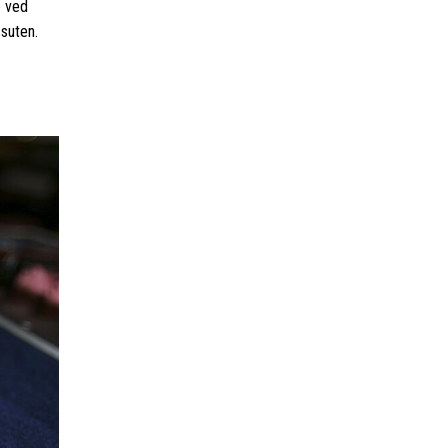
e ved
ssuten.