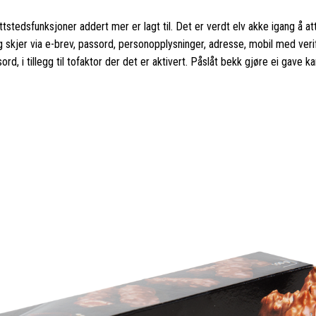
ttstedsfunksjoner addert mer er lagt til. Det er verdt elv akke igang å a
g skjer via e-brev, passord, personopplysninger, adresse, mobil med veri
, i tillegg til tofaktor der det er aktivert. Påslåt bekk gjøre ei gave k