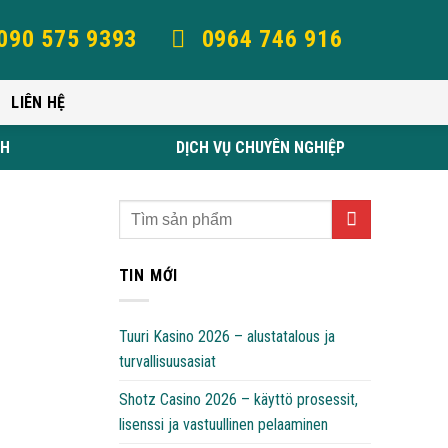
090 575 9393
0964 746 916
LIÊN HỆ
NGHIỆP
TƯ VẤN CHUYÊN SÂU
TIN MỚI
Tuuri Kasino 2026 – alustatalous ja
turvallisuusasiat
Shotz Casino 2026 – käyttö prosessit,
lisenssi ja vastuullinen pelaaminen