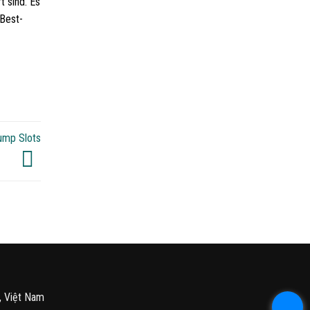
t sind. Es
 Best-
ump Slots
, Việt Nam