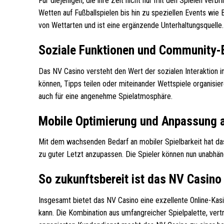
Für diejenigen, die ihre Zeit nicht nur mit den Spielen ver
Wetten auf Fußballspielen bis hin zu speziellen Events wi
von Wettarten und ist eine ergänzende Unterhaltungsquelle.
Soziale Funktionen und Community-
Das NV Casino versteht den Wert der sozialen Interaktion i
können, Tipps teilen oder miteinander Wettspiele organisi
auch für eine angenehme Spielatmosphäre.
Mobile Optimierung und Anpassung a
Mit dem wachsenden Bedarf an mobiler Spielbarkeit hat das
zu guter Letzt anzupassen. Die Spieler können nun unabhän
So zukunftsbereit ist das NV Casino
Insgesamt bietet das NV Casino eine exzellente Online-Kasi
kann. Die Kombination aus umfangreicher Spielpalette, ve