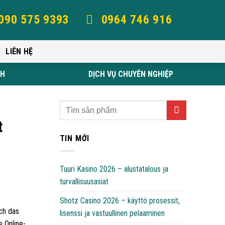
090 575 9393
0964 746 916
LIÊN HỆ
NH
DỊCH VỤ CHUYÊN NGHIỆP
t
TIN MỚI
Tuuri Kasino 2026 – alustatalous ja
turvallisuusasiat
Shotz Casino 2026 – käyttö prosessit,
ich das
lisenssi ja vastuullinen pelaaminen
e Online-