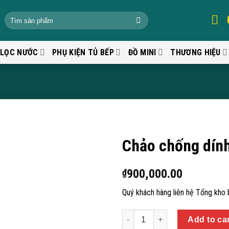
 LỌC NƯỚC
PHỤ KIỆN TỦ BẾP
ĐỒ MINI
THƯƠNG HIỆU
Chảo chống dính
900,000.00
₫
Quý khách hàng liên hệ Tổng kho
Quantity
Add to ca