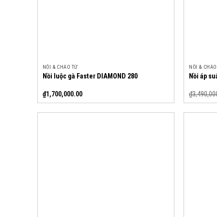
NỒI & CHẢO TỪ
NỒI & CHẢO
Nồi luộc gà Faster DIAMOND 280
Nồi áp s
₫
1,700,000.00
₫
3,490,00