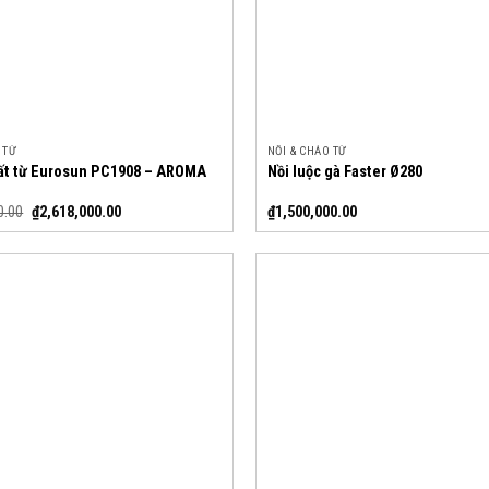
 TỪ
NỒI & CHẢO TỪ
uất từ Eurosun PC1908 – AROMA
Nồi luộc gà Faster Ø280
0.00
₫
2,618,000.00
₫
1,500,000.00