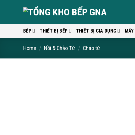
Skip
to
content
BẾP
THIẾT BỊ BẾP
THIẾT BỊ GIA DỤNG
MÁY
Home
/
Nồi & Chảo Từ
/
Chảo từ