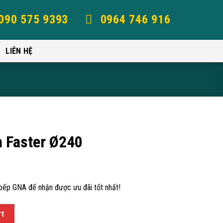
090 575 9393
0964 746 916
LIÊN HỆ
 Faster Ø240
 bếp GNA để nhận được ưu đãi tốt nhất!
rt