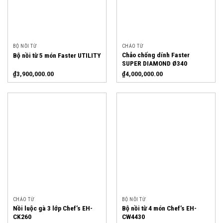
BỘ NỒI TỪ
CHẢO TỪ
Chảo chống dính Faster
Bộ nồi từ 5 món Faster UTILITY
SUPER DIAMOND Ø340
₫
3,900,000.00
₫
4,000,000.00
CHẢO TỪ
BỘ NỒI TỪ
Nồi luộc gà 3 lớp Chef’s EH-
Bộ nồi từ 4 món Chef’s EH-
CK260
CW4430