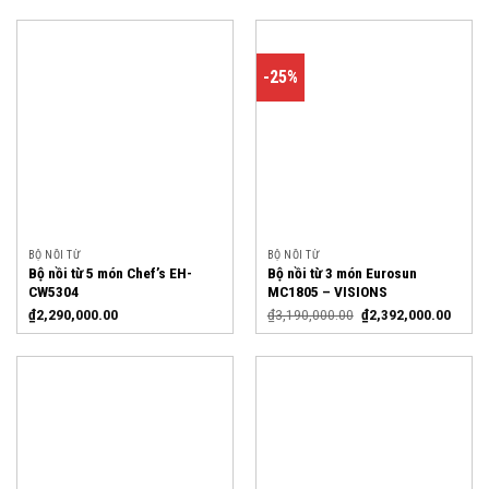
-25%
BỘ NỒI TỪ
BỘ NỒI TỪ
Bộ nồi từ 5 món Chef’s EH-
Bộ nồi từ 3 món Eurosun
CW5304
MC1805 – VISIONS
₫
2,290,000.00
₫
3,190,000.00
₫
2,392,000.00