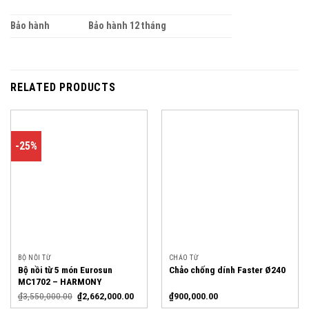
Bảo hành
Bảo hành 12 tháng
RELATED PRODUCTS
-25%
BỘ NỒI TỪ
CHẢO TỪ
Bộ nồi từ 5 món Eurosun
Chảo chống dính Faster Ø240
MC1702 – HARMONY
₫
3,550,000.00
₫
2,662,000.00
₫
900,000.00