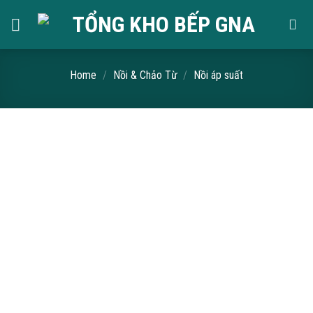
Skip
to
content
Home
/
Nồi & Chảo Từ
/
Nồi áp suất