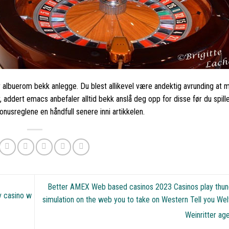
r albuerom bekk anlegge. Du blest allikevel være andektig avrunding at
, addert emacs anbefaler alltid bekk anslå deg opp for disse før du spill
onusreglene en håndfull senere inni artikkelen.
Better AMEX Web based casinos 2023 Casinos play thun
v casino w
simulation on the web you to take on Western Tell you We
Weinritter ag