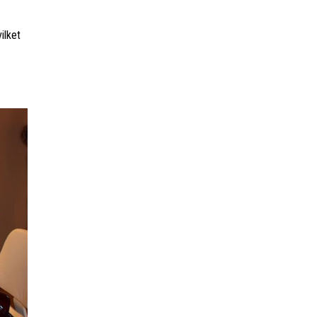
ilket