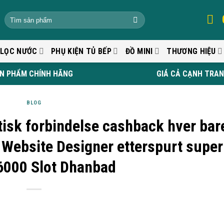
 LỌC NƯỚC
PHỤ KIỆN TỦ BẾP
ĐỒ MINI
THƯƠNG HIỆU
N PHẨM CHÍNH HÃNG
GIÁ CẢ CẠNH TRA
BLOG
tisk forbindelse cashback hver bar
 Website Designer etterspurt super
6000 Slot Dhanbad