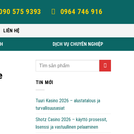
090 575 9393
0964 746 916
LIÊN HỆ
NH
DỊCH VỤ CHUYÊN NGHIỆP
e
TIN MỚI
Tuuri Kasino 2026 – alustatalous ja
turvallisuusasiat
Shotz Casino 2026 – käyttö prosessit,
lisenssi ja vastuullinen pelaaminen