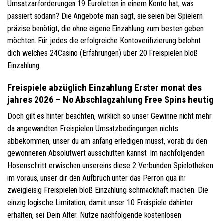
Umsatzanforderungen 19 Euroletten in einem Konto hat, was
passiert sodann? Die Angebote man sagt, sie seien bei Spielern
präzise benötigt, die ohne eigene Einzahlung zum besten geben
möchten. Für jedes die erfolgreiche Kontoverifizierung belohnt
dich welches 24Casino (Erfahrungen) über 20 Freispielen bloß
Einzahlung.
Freispiele abzüglich Einzahlung Erster monat des
jahres 2026 – No Abschlagzahlung Free Spins heutig
Doch gilt es hinter beachten, wirklich so unser Gewinne nicht mehr
da angewandten Freispielen Umsatzbedingungen nichts
abbekommen, unser du am anfang erledigen musst, vorab du den
gewonnenen Absolutwert ausschütten kannst. Im nachfolgenden
Hosenschritt erwischen unsereins diese 2 Verbunden Spielotheken
im voraus, unser dir den Aufbruch unter das Perron qua ihr
zweigleisig Freispielen bloß Einzahlung schmackhaft machen. Die
einzig logische Limitation, damit unser 10 Freispiele dahinter
erhalten, sei Dein Alter. Nutze nachfolgende kostenlosen