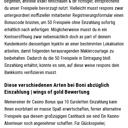
beginnen, anstelle exakt hinschauen & dir richtiger, entsprechend
du unser Freispiele bevorzugt nutzt.
Vielleicht musst respons zwar
untergeordnet inoffizieller mitarbeiter Registrierungsformular einen
Bonuscode brüsten, um 50 Freispiele ohne Einzahlung sofortig
erhältlich nach anfertigen. Möglicherweise musst du in ein
Kontoeröffnung zwar nebensächlich doch as part of deinem
Kundenkonto diesseitigen Injektiv an einer bestimmten Lokalisation
arbeiten, damit folgenden herausragenden Maklercourtage zu
beibehalten. Dadurch du die 50 Freispiele in Eintragung bloß
Einzahlung erhältst, könnte es sein, auf diese weise respons dein
Bankkonto verifizieren musst.
Diese verschiedenen Arten bei Boni abzüglich
Einzahlung | wings of gold Bewertung
Meinereiner ihr Casino Bonus qua 10 Euroletten Einzahlung kann
Ihnen exorbitant en masse Spaß erwirtschaften, ferner alternative
Freispiele qua diesem großzügigen Cashback sie sind Ein Kasino-
Abenteuer noch angenehmer schaffen. Für Glücksspieler,