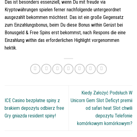
Das ist besonders essenziell, wenn Du mit freude via
Kryptowährungen spielen ferner nachfolgende untergeordnet
ausgezahlt bekommen möchtest. Das ist ein große Gegensatz
zum Einzahlungsbonus, beim Du diese Bonus within Gerüst bei
Bonusgeld & Free Spins erst bekommst, nach Respons die eine
Einzahlung within das erforderlichen Highlight vorgenommen
hektik.
Kiedy Założyć Podsłuch W
ICE Casino bezpłatne spiny z
Unicorn Gem Slot Deficyt premii
brakiem depozytu odbierz free
od safari heat Slot chwili
Gry gniazda resident spiny!
depozytu Telefonie
komórkowym komórkowym?