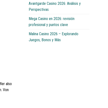
Avantgarde Casino 2026: Análisis y
Perspectivas
Mega Casino en 2026: revisión
profesional y puntos clave
Malina Casino 2026 – Explorando
Juegos, Bonos y Más
Wer also
n.
Von