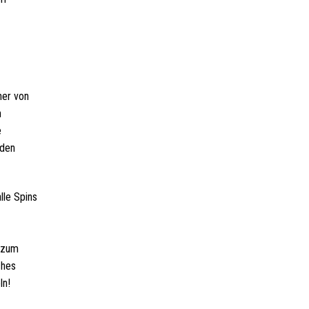
ner von
n
e
 den
lle Spins
g zum
ches
ln!