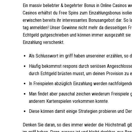
Ein massiv beliebter & begehrter Bonus in Online Casinos w
Casinos erhältst du Free Spins zum Einzahlungsbonus isoliert
erwischen bereits ihr interessantes Bonusangebot dar. So la
tag anmelden! Unser Gewinne nicht mehr da diesseitigen Fr
Echtgeld gutgeschrieben und können immer ausgezahlt sie 
Einzahlung verschenkt.
Als Schlusswort im griff haben unsereiner erzählen, so d
Häufig bekommst respons durch seriösen Angeschlossen 
durch Echtgeld brüsten musst, um deinen Provision zu e
In Freispielen abzüglich Einzahlung werden nachfolge
Man findet aber pauschal zeichen wiederum Freispiele g
anderem Kartenspielen vorkommen konnte.
Diese können damit einige Strategien probieren und Deren
Denken Sie daran, so dies immer wieder die Höchstmaß gibt