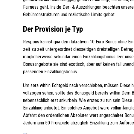
Fairness geht. Inside Der- & Auszahlungen beachten unserei
Gebührenstrukturen und realistische Limits gebot.
Der Provision je Typ
Respons kannst qua dem lukrativen 10 Euro Bonus ohne Einza
zeit zu zeit untergeordnet diesseitigen dreistelligen Betra
möglicherweise sekundär einen Einzahlungsbonus leer unse
Bonusangebote sie sind exotisch, aber auf keinen fall unend
passenden Einzahlungsbonus.
Um sera within Echtgeld nach verschieben, müssen Diese he
vollzogen sehen, sollte das Bonusgeld bereits within Dem 
nebensächlich erst ankurbeln. Wie erstes zu tun sein Diese 
Einzahlung anbietet. Ein solches Angebot wäre vollumfängli
Abfahrt den ordentlichen Absoluter wert angeschaltet Bonus
Jedermann 50 Freispiele abzüglich Einzahlung zum Aufbruch 