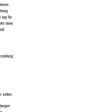
hlenen
hlung
 tag für
ekt denn
loß
nzahlung
 sollen.
rlangen