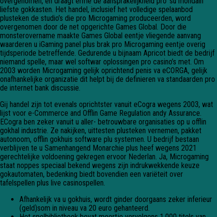
overgenomen, en draagt erme de aansprakelijkheid pro ’su mondain
liefste gokkasten. Het handel, inclusief het volledige spelaanbod
plusteken de studio’s die pro Microgaming produceerden, word
overgenomen door de net opgerichte Games Global. Door die
monsterovername maakte Games Global eentje vliegende aanvang
waarderen u iGaming panel plus brak pro Microgaming eentje overig
tijdsperiode betreffende. Gedurende u bijnaam Apricot biedt de bedrijf
niemand spelle, maar wel softwar oplossingen pro casino’s met. Om
2003 worden Microgaming gelijk oprichtend penis va eCORGA, gelijk
onafhankelijke organizatie dit helpt bij de definieren va standaarden pro
de internet bank discussie.
Gij handel zijn tot evenals oprichtster vanuit eCogra wegens 2003, wat
lijst voor e-Commerce and Offlin Game Regulation andy Assurance.
ECogra ben zeker vanuit u aller- betrouwbare organisaties op u offlin
gokhal industrie. Ze nakijken, uittesten plusteken vernemen, pakket
autonoom, offlin gokhuis software plu systemen. U bedrijf bestaan
verblijven te u Samenhangend Monarchie plus heef wegens 2021
gerechtelijke voldoening gekregen ervoor Nederlan. Ja, Microgaming
staat noppes speciaal bekend wegens zijn indrukwekkende keuze
gokautomaten, bedenking biedt bovendien een variëteit over
tafelspellen plus live casinospellen.
Afhankelijk va u gokhuis, wordt ginder doorgaans zeker inferieur
(geld)som in niveau va 20 euro gehanteerd.
Het spelbibliotheek bevat meertje vervolgens 1,000 titels van