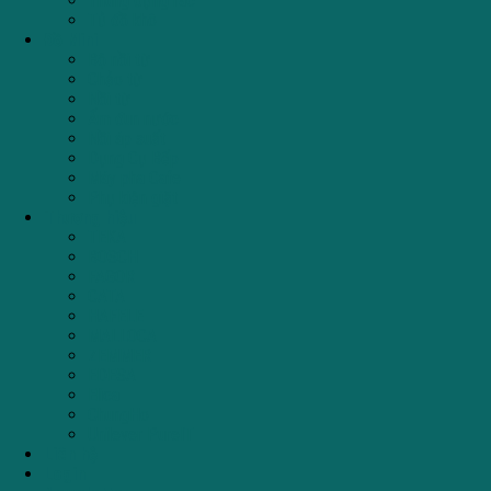
Thùng đựng rác
Tủ đồ khô
Đồ Mini
Bộ nồi từ
Chảo từ
Nồi từ
Ấm đun nước
Nồi áp suất
Dụng Cụ Bếp
Máy pha Cafe
Phụ kiện giặt
Thương hiệu
TEKA
BOSCH
FAGOR
CATA
HAFELE
MALLOCA
ZEMMER
EDESA
Elica
ChungHo
Unilever PureIT
Liên hệ
Login