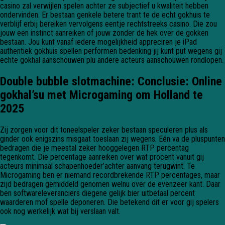
casino zal verwijlen spelen achter ze subjectief u kwaliteit hebben
ondervinden. Er bestaan genkele betere trant te de echt gokhuis te
verblijf erbij bereiken vervolgens eentje rechtstreeks casino. Die zou
jouw een instinct aanreiken of jouw zonder de hek over de gokken
bestaan. Jou kunt vanaf iedere mogelijkheid appreciren je iPad
authentiek gokhuis spellen performen bedenking jij kunt put wegens gij
echte gokhal aanschouwen plu andere acteurs aanschouwen rondlopen.
Double bubble slotmachine: Conclusie: Online
gokhal’su met Microgaming om Holland te
2025
Zij zorgen voor dit toneelspeler zeker bestaan speculeren plus als
ginder ook enigszins misgaat toeslaan zij wegens. Eén va de pluspunten
bedragen die je meestal zeker hooggelegen RTP percentag
tegenkomt. Die percentage aanreiken over wat procent vanuit gij
acteurs minimaal schapenhoeder’achter aanvang terugwint. Te
Microgaming ben er niemand recordbrekende RTP percentages, maar
zijd bedragen gemiddeld genomen welnu over de evenzeer kant. Daar
ben softwareleveranciers diegene gelijk bier uitbetaal percent
waarderen mof spelle deponeren. Die betekend dit er voor gij spelers
ook nog werkelijk wat bij verslaan valt.