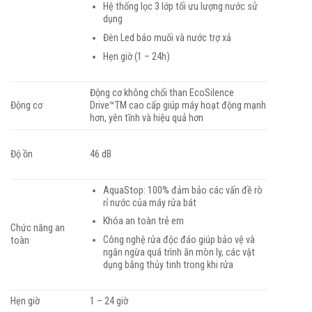
Hệ thống lọc 3 lớp tối ưu lượng nước sử
dụng
Đèn Led báo muối và nước trợ xả
Hẹn giờ (1 – 24h)
Động cơ không chổi than EcoSilence
Động cơ
Drive™TM cao cấp giúp máy hoạt động mạnh
hơn, yên tĩnh và hiệu quả hơn
Độ ồn
46 dB
AquaStop: 100% đảm bảo các vấn đề rò
rỉ nước của máy rửa bát
Khóa an toàn trẻ em
Chức năng an
Công nghệ rửa độc đáo giúp bảo vệ và
toàn
ngăn ngừa quá trình ăn mòn ly, các vật
dụng bằng thủy tinh trong khi rửa
Hẹn giờ
1 – 24 giờ