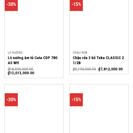
-30%
-15%
LÒ NƯỚNG
CHẬU RỬA
Lò nướng âm tủ Cata CDP 780
Chậu rửa 3 hố Teka CLASSIC 2
AS WH
1/2B
₫
18,590,000.00
₫
9,190,000.00
₫
7,812,000.00
₫
13,013,000.00
-30%
-15%