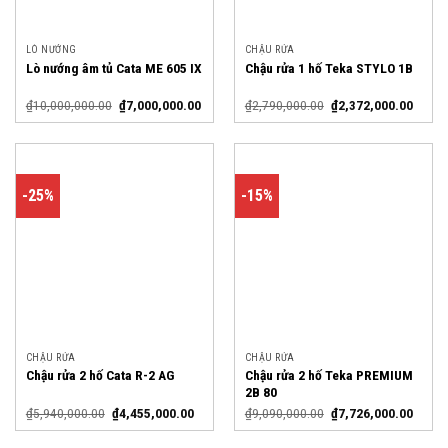
LÒ NƯỚNG
CHẬU RỬA
Lò nướng âm tủ Cata ME 605 IX
Chậu rửa 1 hố Teka STYLO 1B
₫
10,000,000.00
₫
7,000,000.00
₫
2,790,000.00
₫
2,372,000.00
-25%
-15%
CHẬU RỬA
CHẬU RỬA
Chậu rửa 2 hố Teka PREMIUM
Chậu rửa 2 hố Cata R-2 AG
2B 80
₫
5,940,000.00
₫
4,455,000.00
₫
9,090,000.00
₫
7,726,000.00