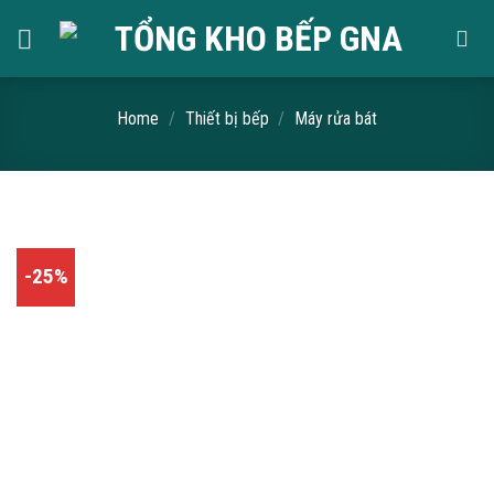
Skip
to
content
Home
/
Thiết bị bếp
/
Máy rửa bát
-25%