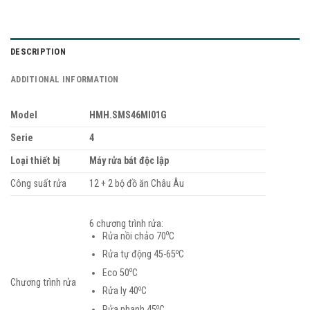
DESCRIPTION
ADDITIONAL INFORMATION
Model
HMH.SMS46MI01G
Serie
4
Loại thiết bị
Máy rửa bát độc lập
Công suất rửa
12 + 2 bộ đồ ăn Châu Âu
6 chương trình rửa:
o
Rửa nồi chảo 70
C
o
Rửa tự động 45-65
C
o
Eco 50
C
Chương trình rửa
o
Rửa ly 40
C
o
Rửa nhanh 45
C