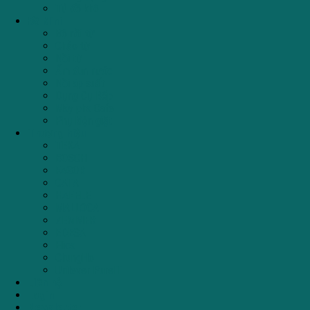
Tủ đồ khô
Đồ Mini
Bộ nồi từ
Chảo từ
Nồi từ
Ấm đun nước
Nồi áp suất
Dụng Cụ Bếp
Máy pha Cafe
Phụ kiện giặt
Thương hiệu
TEKA
BOSCH
FAGOR
CATA
HAFELE
MALLOCA
ZEMMER
EDESA
Elica
ChungHo
Unilever PureIT
Liên hệ
Login
Newsletter