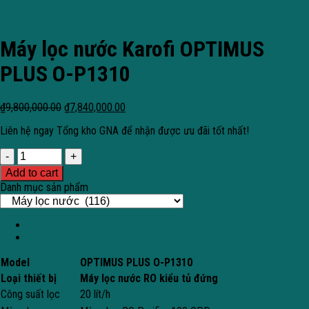
Máy lọc nước Karofi OPTIMUS
PLUS O-P1310
₫
9,800,000.00
₫
7,840,000.00
Liên hệ ngay Tổng kho GNA để nhận được ưu đãi tốt nhất!
Quantity
Add to cart
Danh mục sản phẩm
Description
Additional information
Model
OPTIMUS PLUS O-P1310
Loại thiết bị
Máy lọc nước RO kiểu tủ đứng
Công suất lọc
20 lít/h