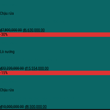
Quick View
Chậu rửa
Chậu rửa 2 hố lệch Teka CLASSIC 860.500.2B
₫
7,800,000.00
₫
6,630,000.00
-30%
Quick View
Lò nướng
Lò nướng âm tủ Cata HGR 110 AS BK
₫
22,220,000.00
₫
15,554,000.00
-15%
Quick View
Chậu rửa
Chậu rửa 3 hố có bàn chờ Teka CLASSIC 2 1/2B 1D
₫
10,000,000.00
₫
8,500,000.00