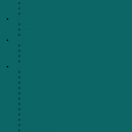
Máy rửa bát
Tủ rượu
TỦ LẠNH
Thiết bị gia dụng
Máy giặt
Máy sấy
Robot hút bụi
Máy lọc nước
Chungho
Karofi
Cleansui
Geyser
Phụ kiện tủ bếp
Giá bát đĩa cố định
Giá bát đĩa
Giá bát đĩa nâng hạ
Giá dao thớt – Chai lọ
Giá đựng chai lọ tẩy rửa
Giá gia vị
Giá xoong nồi
Kệ để đồ đa năng
Khay chia thìa dĩa
Thùng đựng gạo
Ray trượt
Thùng đựng rác