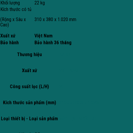
Khối lượng
22 kg
Kích thước có tủ
(Rộng x Sâu x
310 x 380 x 1.020 mm
Cao)
Xuất xứ
Việt Nam
Bảo hành
Bảo hành 36 tháng
Thương hiệu
KAROFI
Xuất xứ
VIỆT NAM
Công suất lọc (L/H)
20
Kích thước sản phẩm (mm)
310R x 380S x 1.020C
Loại thiết bị - Loại sản phẩm
MÁY LỌC NƯỚC RO