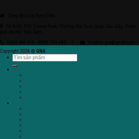
Tổng Kho Gia Dụng GNA
Số 8/60, Phố Dương Khuê, Phường Mai Dịch, Quận Cầu Giấy, Thành
phố Hà Nội, Việt Nam
0964 746 916 - 0905 759 393
|
tongkho.gna@gmail.com
Copyright 2026 ©
GNA
Bếp
Bếp từ
Bếp điện
Bếp hỗn hợp
Bếp từ kết hợp máy hút mùi
Bếp ga
Thiết bị bếp
Máy hút mùi
Lò nướng
Lò vi sóng
Lò hấp
Chậu rửa
Vòi rửa