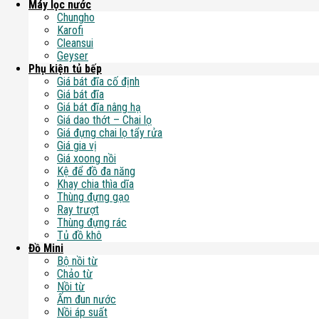
Máy lọc nước
Chungho
Karofi
Cleansui
Geyser
Phụ kiện tủ bếp
Giá bát đĩa cố định
Giá bát đĩa
Giá bát đĩa nâng hạ
Giá dao thớt – Chai lọ
Giá đựng chai lọ tẩy rửa
Giá gia vị
Giá xoong nồi
Kệ để đồ đa năng
Khay chia thìa dĩa
Thùng đựng gạo
Ray trượt
Thùng đựng rác
Tủ đồ khô
Đồ Mini
Bộ nồi từ
Chảo từ
Nồi từ
Ấm đun nước
Nồi áp suất