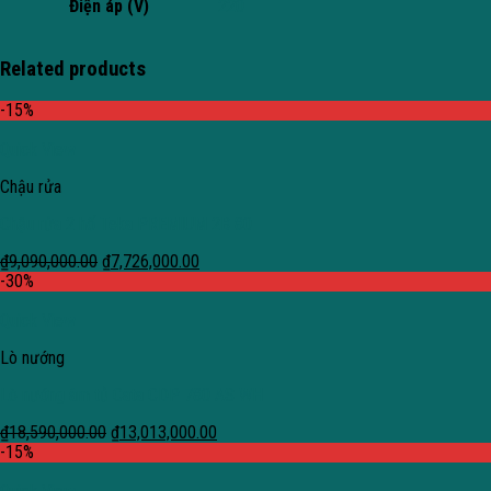
Điện áp (V)
220
Related products
-15%
Quick View
Chậu rửa
Chậu rửa 2 hố Teka PREMIUM 2B 80
₫
9,090,000.00
₫
7,726,000.00
-30%
Quick View
Lò nướng
Lò nướng âm tủ Cata CDP 780 AS WH
₫
18,590,000.00
₫
13,013,000.00
-15%