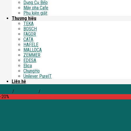
Dụng Cụ Bếp
Máy pha Cafe
Phụ kiện giặt
Thương hiệu
TEKA
BOSCH
FAGOR
CATA
HAFELE
MALLOCA
ZEMMER
EDESA
Elica
ChungHo
Unilever PureIT
Liên hệ
Home
/
Thiết bị bếp
/
Máy lọc nước
-20%