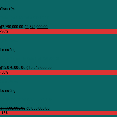
Quick View
Chậu rửa
Chậu rửa 1 hố Teka STYLO 1B
₫
2,790,000.00
₫
2,372,000.00
-30%
Quick View
Lò nướng
Lò nướng âm tủ Cata CM 760 AS BK
₫
15,070,000.00
₫
10,549,000.00
-30%
Quick View
Lò nướng
Lò nướng âm tủ Cata LC 840 BK
₫
11,500,000.00
₫
8,050,000.00
-15%