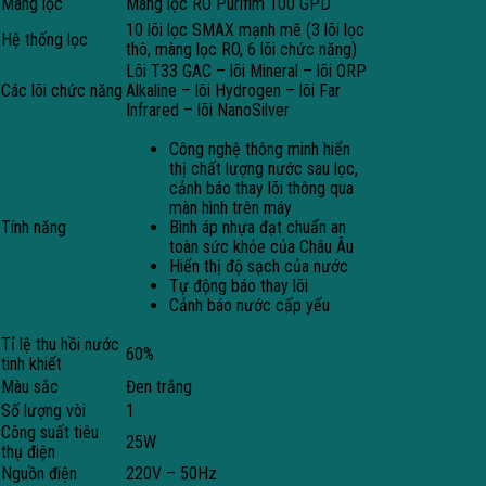
Màng lọc
Màng lọc RO Purifim 100 GPD
10 lõi lọc SMAX mạnh mẽ (3 lõi lọc
Hệ thống lọc
thô, màng lọc RO, 6 lõi chức năng)
Lõi T33 GAC – lõi Mineral – lõi ORP
Các lõi chức năng
Alkaline – lõi Hydrogen – lõi Far
Infrared – lõi NanoSilver
Công nghệ thông minh hiển
thị chất lượng nước sau lọc,
cảnh báo thay lõi thông qua
màn hình trên máy
Tính năng
Bình áp nhựa đạt chuẩn an
toàn sức khỏe của Châu Âu
Hiển thị độ sạch của nước
Tự động báo thay lõi
Cảnh báo nước cấp yếu
Tỉ lệ thu hồi nước
60%
tinh khiết
Màu sắc
Đen trắng
Số lượng vòi
1
Công suất tiêu
25W
thụ điện
Nguồn điện
220V – 50Hz