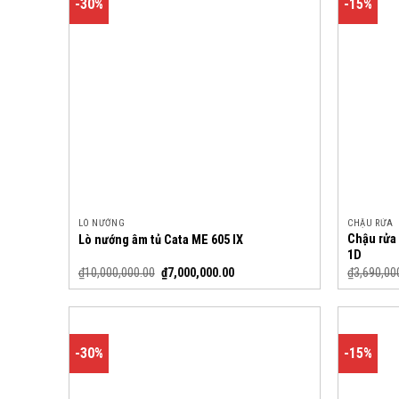
-30%
-15%
LÒ NƯỚNG
CHẬU RỬA
Chậu rửa
Lò nướng âm tủ Cata ME 605 IX
1D
₫
10,000,000.00
₫
7,000,000.00
₫
3,690,00
-30%
-15%