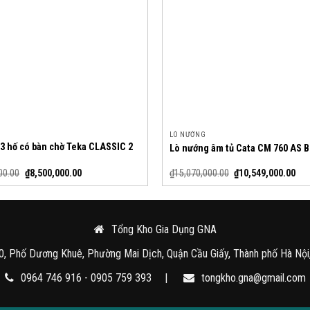
LÒ NƯỚNG
3 hố có bàn chờ Teka CLASSIC 2
Lò nướng âm tủ Cata CM 760 AS 
00.00
₫
8,500,000.00
₫
15,070,000.00
₫
10,549,000.00
Tổng Kho Gia Dụng GNA
0, Phố Dương Khuê, Phường Mai Dịch, Quận Cầu Giấy, Thành phố Hà Nội
0964 746 916 - 0905 759 393
|
tongkho.gna@gmail.com