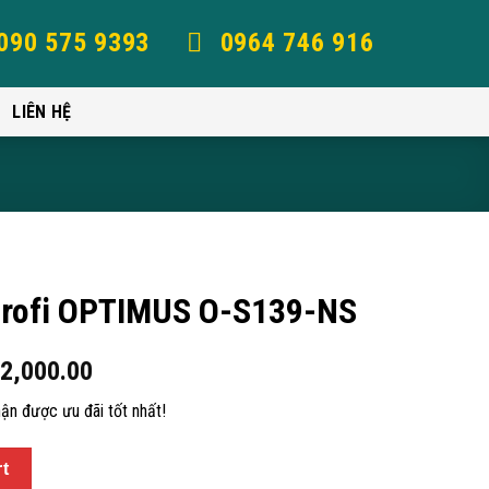
090 575 9393
0964 746 916
LIÊN HỆ
arofi OPTIMUS O-S139-NS
2,000.00
ận được ưu đãi tốt nhất!
rt