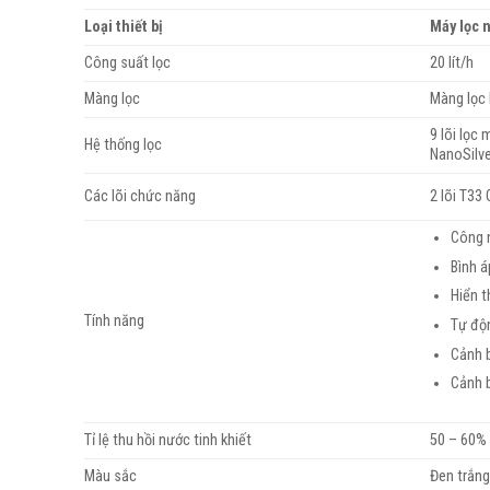
Loại thiết bị
Máy lọc 
Công suất lọc
20 lít/h
Màng lọc
Màng lọc 
9 lõi lọc 
Hệ thống lọc
NanoSilve
Các lõi chức năng
2 lõi T33 
Công n
Bình 
Hiển t
Tính năng
Tự độn
Cảnh b
Cảnh 
Tỉ lệ thu hồi nước tinh khiết
50 – 60%
Màu sắc
Đen trắn