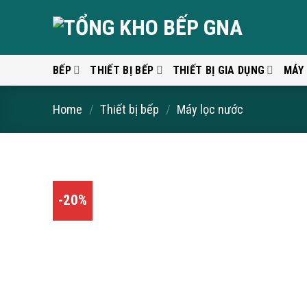
Skip
to
content
BẾP
THIẾT BỊ BẾP
THIẾT BỊ GIA DỤNG
MÁY
Home
/
Thiết bị bếp
/
Máy lọc nước
-20%