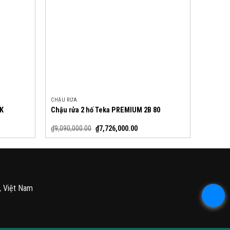
CHẬU RỬA
BK
Chậu rửa 2 hố Teka PREMIUM 2B 80
₫
9,090,000.00
₫
7,726,000.00
, Việt Nam