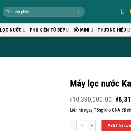
 LỌC NƯỚC
PHỤ KIỆN TỦ BẾP
ĐỒ MINI
THƯƠNG HIỆU
Máy lọc nước K
10,390,000.00
8,31
₫
₫
Liên hệ ngay Tổng kho GNA để nh
Quantity
Add to ca