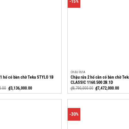
-15%
CHẬU RỬA
 1 hố có bàn chờ Teka STYLO 1B
Chậu rửa 2 hố cân có bàn chờ Tek
CLASSIC 1160.500 2B.1D
0.00
₫
3,136,000.00
₫
8,790,000.00
₫
7,472,000.00
-30%