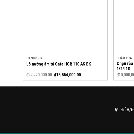
LÒ NƯỚNG
CHẬU RỬA
Chậu rửa 
Lò nướng âm tủ Cata HGR 110 AS BK
1/2B 1D
₫
22,220,000.00
₫
15,554,000.00
₫
10,000,0
Số 8/6