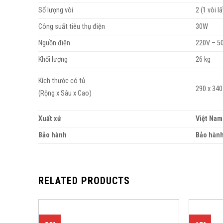
Số lượng vòi
2 (1 vòi 
Công suất tiêu thụ điện
30W
Nguồn điện
220V – 5
Khối lượng
26 kg
Kích thước có tủ
290 x 34
(Rộng x Sâu x Cao)
Xuất xứ
Việt Nam
Bảo hành
Bảo hành
RELATED PRODUCTS