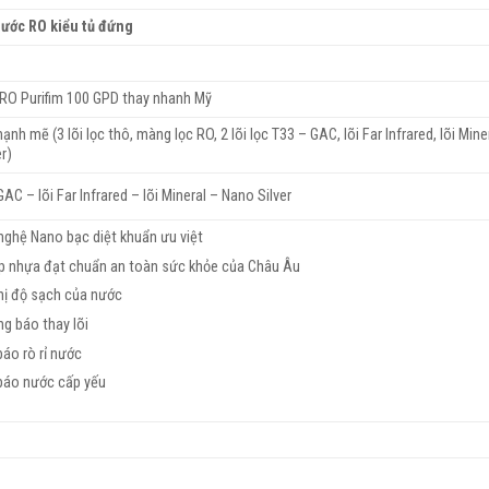
nước RO kiểu tủ đứng
RO Purifim 100 GPD thay nhanh Mỹ
mạnh mẽ (3 lõi lọc thô, màng lọc RO, 2 lõi lọc T33 – GAC, lõi Far Infrared, lõi Miner
r)
GAC – lõi Far Infrared – lõi Mineral – Nano Silver
ghệ Nano bạc diệt khuẩn ưu việt
áp nhựa đạt chuẩn an toàn sức khỏe của Châu Âu
hị độ sạch của nước
g báo thay lõi
áo rò rỉ nước
báo nước cấp yếu
g