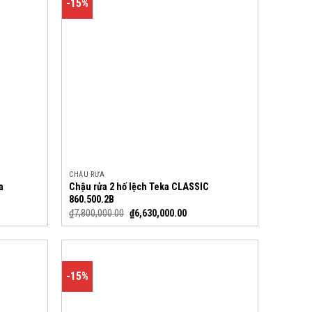
-15%
CHẬU RỬA
a
Chậu rửa 2 hố lệch Teka CLASSIC
860.500.2B
₫
7,800,000.00
₫
6,630,000.00
-15%