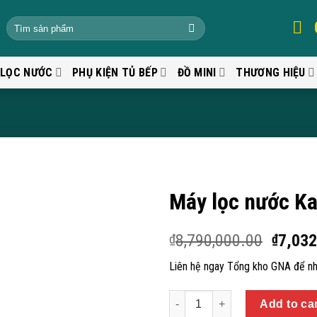
 LỌC NƯỚC
PHỤ KIỆN TỦ BẾP
ĐỒ MINI
THƯƠNG HIỆU
Máy lọc nước K
8,790,000.00
7,032
₫
₫
Liên hệ ngay Tổng kho GNA để nh
Quantity
Add to ca