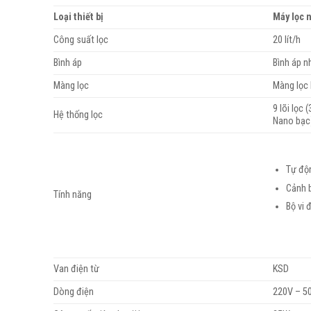
Loại thiết bị
Máy lọc 
Công suất lọc
20 lít/h
Bình áp
Bình áp 
Màng lọc
Màng lọc
9 lõi lọc 
Hệ thống lọc
Nano bạc
Tự độn
Cảnh 
Tính năng
Bộ vi 
Van điện từ
KSD
Dòng điện
220V – 5