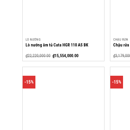
LÒ NƯỚNG
CHẬU RỬA
Lò nướng âm tủ Cata HGR 110 AS BK
Chậu rửa
₫
22,220,000.00
₫
15,554,000.00
₫
3,179,00
-15%
-15%