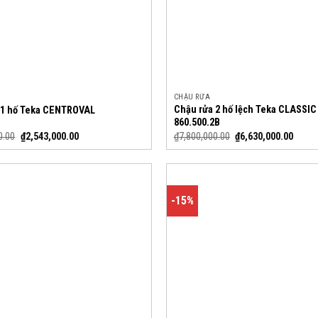
CHẬU RỬA
Chậu rửa 2 hố lệch Teka CLASSIC
 1 hố Teka CENTROVAL
860.500.2B
0.00
₫
2,543,000.00
₫
7,800,000.00
₫
6,630,000.00
-15%