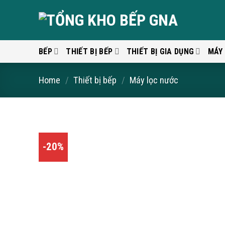
Skip
to
content
BẾP
THIẾT BỊ BẾP
THIẾT BỊ GIA DỤNG
MÁY
Home
/
Thiết bị bếp
/
Máy lọc nước
-20%