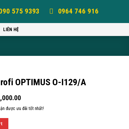
090 575 9393
0964 746 916
LIÊN HỆ
arofi OPTIMUS O-I129/A
,000.00
ận được ưu đãi tốt nhất!
rt