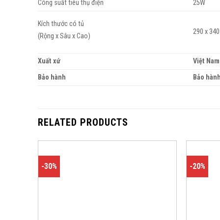
Công suất tiêu thụ điện
25W
Kích thước có tủ
290 x 34
(Rộng x Sâu x Cao)
Xuất xứ
Việt Nam
Bảo hành
Bảo hành
RELATED PRODUCTS
-30%
-20%