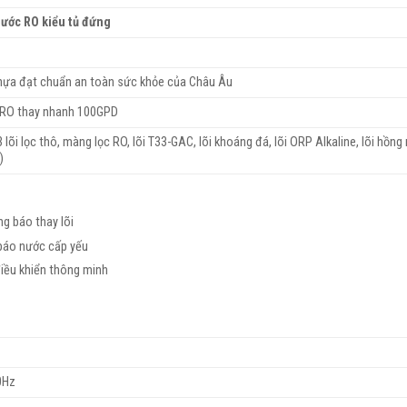
nước RO kiểu tủ đứng
nhựa đạt chuẩn an toàn sức khỏe của Châu Âu
 RO thay nhanh 100GPD
(3 lõi lọc thô, màng lọc RO, lõi T33-GAC, lõi khoáng đá, lõi ORP Alkaline, lõi hồng 
)
g báo thay lõi
báo nước cấp yếu
điều khiển thông minh
0Hz