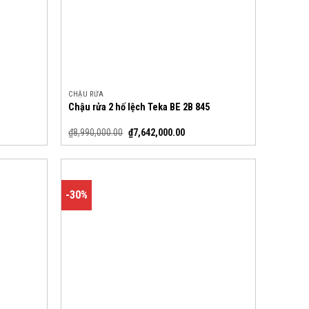
CHẬU RỬA
Chậu rửa 2 hố lệch Teka BE 2B 845
₫
8,990,000.00
₫
7,642,000.00
-30%