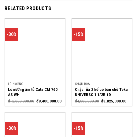
RELATED PRODUCTS
-30%
-15%
LÒ NƯỚNG
CHẬU RỬA
Lò nướng âm tủ Cata CM 760
Chậu rửa 2 hố có bàn chờ Teka
AS WH
UNIVERSO 1 1/2B 1D
₫
12,000,000.00
₫
8,400,000.00
₫
4,500,000.00
₫
3,825,000.00
-30%
-15%