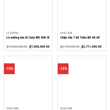
LÒ NƯỚNG
CHẬU RỬA
Lò nướng âm tủ Cata ME 605 IX
Chậu rửa 1 hố Teka BE 40.40
₫
10,000,000.00
₫
7,000,000.00
₫
3,190,000.00
₫
2,711,000.00
-15%
-15%
CHẬU RỬA
CHẬU RỬA