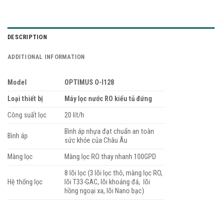
DESCRIPTION
ADDITIONAL INFORMATION
Model
OPTIMUS O-I128
Loại thiết bị
Máy lọc nước RO kiểu tủ đứng
Công suất lọc
20 lít/h
Bình áp nhựa đạt chuẩn an toàn
Bình áp
sức khỏe của Châu Âu
Màng lọc
Màng lọc RO thay nhanh 100GPD
8 lõi lọc (3 lõi lọc thô, màng lọc RO,
Hệ thống lọc
lõi T33-GAC, lõi khoáng đá, lõi
hồng ngoại xa, lõi Nano bạc)