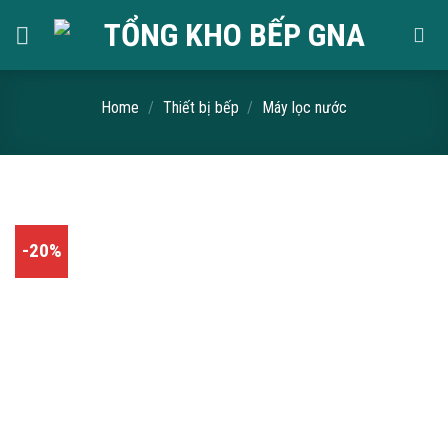
Skip
to
content
Home
/
Thiết bị bếp
/
Máy lọc nước
-20%