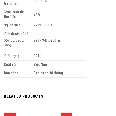
50 – 60%
tinh khiết
Công suất tiêu
24W
thụ điện
Nguồn điện
220V – 50Hz
Kích thước có tủ
290 x 340 x 900 mm
(Rộng x Sâu x
Cao)
Khối lượng
32 kg
Xuất xứ
Việt Nam
Bảo hành
Bảo hành 36 tháng
RELATED PRODUCTS