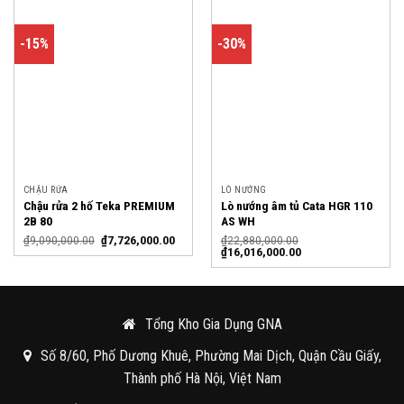
-15%
-30%
CHẬU RỬA
LÒ NƯỚNG
Chậu rửa 2 hố Teka PREMIUM
Lò nướng âm tủ Cata HGR 110
2B 80
AS WH
₫
9,090,000.00
₫
7,726,000.00
₫
22,880,000.00
₫
16,016,000.00
Tổng Kho Gia Dụng GNA
Số 8/60, Phố Dương Khuê, Phường Mai Dịch, Quận Cầu Giấy,
Thành phố Hà Nội, Việt Nam