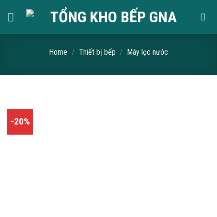
Skip
to
content
Home
/
Thiết bị bếp
/
Máy lọc nước
-20%