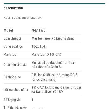
DESCRIPTION
ADDITIONAL INFORMATION
Model
N-E119/U
Loại thiết bị
Máy lọc nước RO kiểu tủ đứng
Công suất lọc
10-20 lít/h
Màng lọc
Màng lọc RO 100 GPD
Bình áp nhựa đạt chuẩn an toàn
Chất liệu bình áp
sức khỏe của Châu Âu
9 lõi lọc (3 lõi lọc thô, màng RO, 5
Hệ thống lọc
lõi lọc chức năng)
T33-GAC, lõi khoáng đá, hồng ngoại
Lõi lọc chức năng
xa, Nano Silver, đèn UV
Số lượng vòi
1
Tỉ lệ thu hồi nước