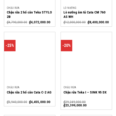
CHẬU RỬA
LÒ NƯỚNG
Chậu rửa 2 hố cân Teka STYLO
Lò nướng âm tủ Cata CM 760
2B
AS WH
₫
4,790,000.00
₫
4,072,000.00
₫
12,000,000.00
₫
8,400,000.00
-25%
-20%
CHẬU RỬA
CHẬU RỬA
Chậu rửa 2 hố cân Cata C-2 AG
Chậu rửa Teka I – SINK 95 DX
₫
5,940,000.00
₫
4,455,000.00
₫
29,249,000.00
₫
23,399,000.00