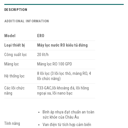
DESCRIPTION
ADDITIONAL INFORMATION
Model
ERO
Loại thiết bị
Máy lọc nước RO kiểu tủ đứng
Công suất lọc
20 lít/h
Màng lọc
Màng lọc RO 100 GPD
8 lõi lọc (3 lõi lọc thô, màng RO, 4
Hệ thống lọc
lõi chức năng)
Các lõi chức
T33-GAC,lõi khoáng đá, lõi hồng
năng
ngoại xa, lõi nano bạc
Bình áp nhựa đạt chuẩn an toàn
sức khỏe của Châu Âu
Tính năng
Van điện từ tích hợp cảm biến