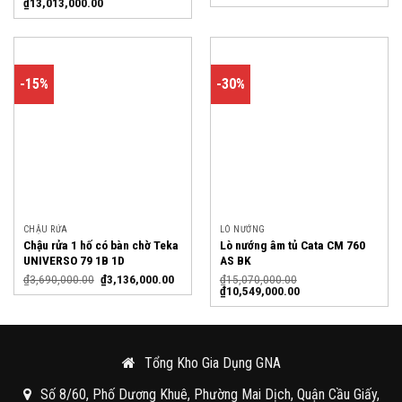
₫
13,013,000.00
-15%
-30%
CHẬU RỬA
LÒ NƯỚNG
Chậu rửa 1 hố có bàn chờ Teka
Lò nướng âm tủ Cata CM 760
UNIVERSO 79 1B 1D
AS BK
₫
3,690,000.00
₫
3,136,000.00
₫
15,070,000.00
₫
10,549,000.00
Tổng Kho Gia Dụng GNA
Số 8/60, Phố Dương Khuê, Phường Mai Dịch, Quận Cầu Giấy,