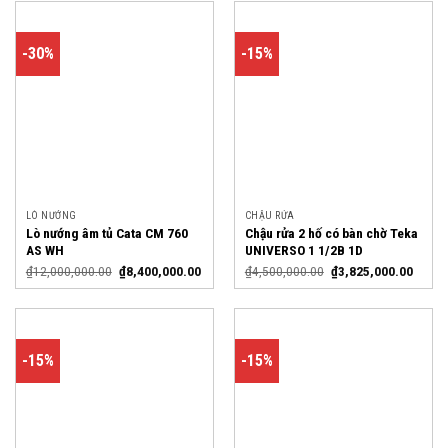
-30%
-15%
LÒ NƯỚNG
CHẬU RỬA
Lò nướng âm tủ Cata CM 760
Chậu rửa 2 hố có bàn chờ Teka
AS WH
UNIVERSO 1 1/2B 1D
₫
12,000,000.00
₫
8,400,000.00
₫
4,500,000.00
₫
3,825,000.00
-15%
-15%