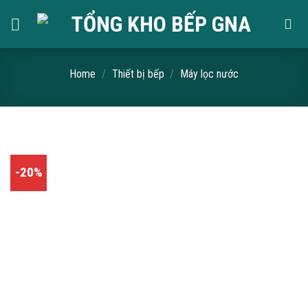
Skip
to
content
Home
/
Thiết bị bếp
/
Máy lọc nước
-20%