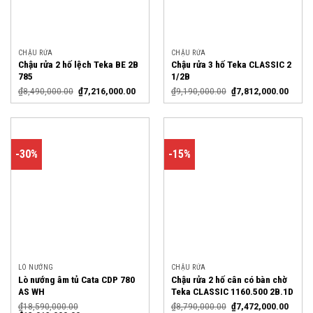
CHẬU RỬA
CHẬU RỬA
Chậu rửa 2 hố lệch Teka BE 2B
Chậu rửa 3 hố Teka CLASSIC 2
785
1/2B
₫
8,490,000.00
₫
7,216,000.00
₫
9,190,000.00
₫
7,812,000.00
-30%
-15%
LÒ NƯỚNG
CHẬU RỬA
Lò nướng âm tủ Cata CDP 780
Chậu rửa 2 hố cân có bàn chờ
AS WH
Teka CLASSIC 1160.500 2B.1D
₫
18,590,000.00
₫
8,790,000.00
₫
7,472,000.00