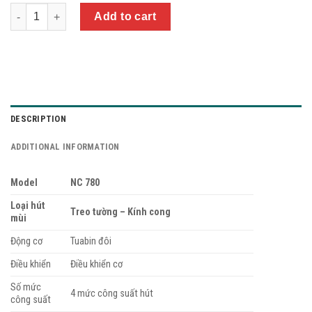
Quantity
Add to cart
DESCRIPTION
ADDITIONAL INFORMATION
Model
NC 780
Loại hút
Treo tường – Kính cong
mùi
Động cơ
Tuabin đôi
Điều khiển
Điều khiển cơ
Số mức
4 mức công suất hút
công suất