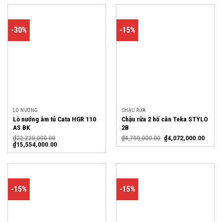
-30%
-15%
LÒ NƯỚNG
CHẬU RỬA
Lò nướng âm tủ Cata HGR 110
Chậu rửa 2 hố cân Teka STYLO
AS BK
2B
₫
22,220,000.00
₫
4,790,000.00
₫
4,072,000.00
₫
15,554,000.00
-15%
-15%