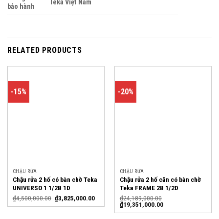
Teka Việt Nam
bảo hành
RELATED PRODUCTS
-15%
-20%
CHẬU RỬA
CHẬU RỬA
Chậu rửa 2 hố có bàn chờ Teka
Chậu rửa 2 hố cân có bàn chờ
UNIVERSO 1 1/2B 1D
Teka FRAME 2B 1/2D
₫
4,500,000.00
₫
3,825,000.00
₫
24,189,000.00
₫
19,351,000.00