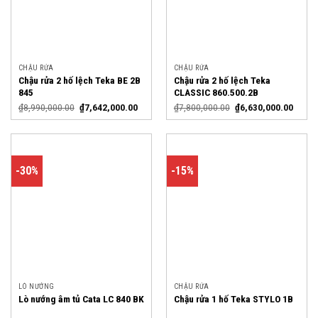
CHẬU RỬA
CHẬU RỬA
Chậu rửa 2 hố lệch Teka BE 2B
Chậu rửa 2 hố lệch Teka
845
CLASSIC 860.500.2B
₫
8,990,000.00
₫
7,642,000.00
₫
7,800,000.00
₫
6,630,000.00
-30%
-15%
LÒ NƯỚNG
CHẬU RỬA
Lò nướng âm tủ Cata LC 840 BK
Chậu rửa 1 hố Teka STYLO 1B