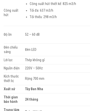
Công suất hút thiết kế: 825 m3/h
Tối đa: 637 m3/h
Công suất
hút
Tối thiểu: 298 m3/h
Độ ồn
52 – 60 dB
Đèn chiếu
Đèn LED
sáng
Lới lọc
Thép không gỉ
Nguồn điện
220V – 50Hz
Kích thước
Rộng 700 mm
thiết bị
Xuất xứ
Tây Ban Nha
Thời gian
24 tháng
bảo hành
Trung tâm