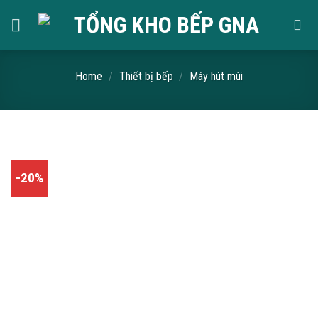
Skip
to
content
Home
/
Thiết bị bếp
/
Máy hút mùi
-20%