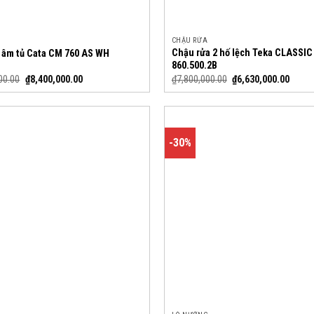
CHẬU RỬA
Chậu rửa 2 hố lệch Teka CLASSIC
 âm tủ Cata CM 760 AS WH
860.500.2B
00.00
₫
8,400,000.00
₫
7,800,000.00
₫
6,630,000.00
-30%