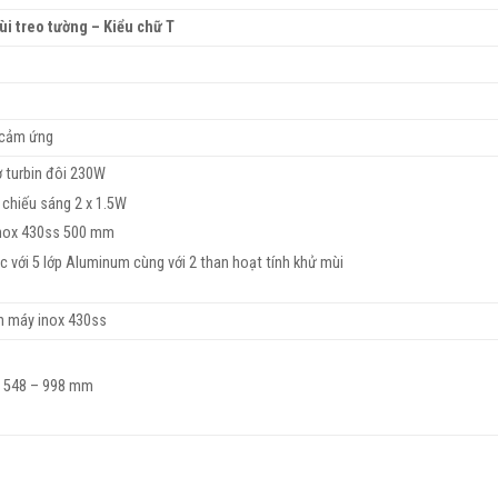
ùi treo tường – Kiểu chữ T
 cảm ứng
 turbin đôi 230W
 chiếu sáng 2 x 1.5W
inox 430ss 500 mm
lọc với 5 lớp Aluminum cùng với 2 than hoạt tính khử mùi
n máy inox 430ss
x 548 – 998 mm