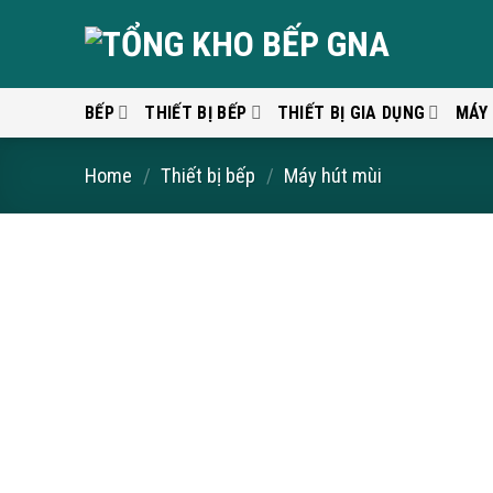
Skip
to
content
BẾP
THIẾT BỊ BẾP
THIẾT BỊ GIA DỤNG
MÁY
Home
/
Thiết bị bếp
/
Máy hút mùi