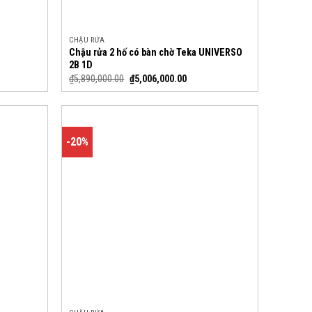
CHẬU RỬA
Chậu rửa 2 hố có bàn chờ Teka UNIVERSO
2B 1D
₫
5,890,000.00
₫
5,006,000.00
-20%