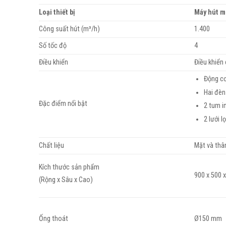
Loại thiết bị
Máy hút m
Công suất hút (m³/h)
1.400
Số tốc độ
4
Điều khiển
Điều khiển
Động cơ
Hai đèn
Đặc điểm nổi bật
2 tum 
2 lưới 
Chất liệu
Mặt và thâ
Kích thước sản phẩm
900 x 500 
(Rộng x Sâu x Cao)
Ống thoát
Ø150 mm