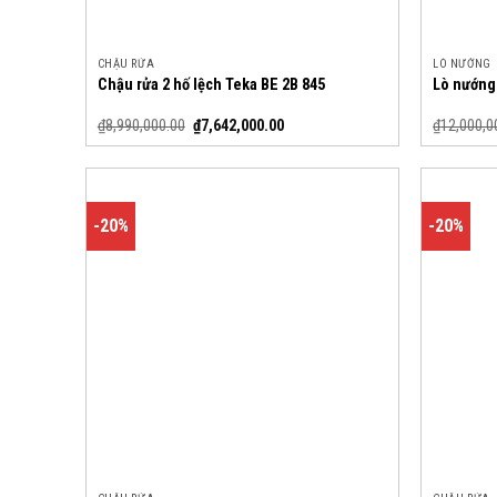
CHẬU RỬA
LÒ NƯỚNG
Chậu rửa 2 hố lệch Teka BE 2B 845
Lò nướng
₫
8,990,000.00
₫
7,642,000.00
₫
12,000,0
-20%
-20%