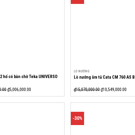
LÒ NƯỚNG
 2 hố có bàn chờ Teka UNIVERSO
Lò nướng âm tủ Cata CM 760 AS 
0.00
₫
5,006,000.00
₫
15,070,000.00
₫
10,549,000.00
-30%