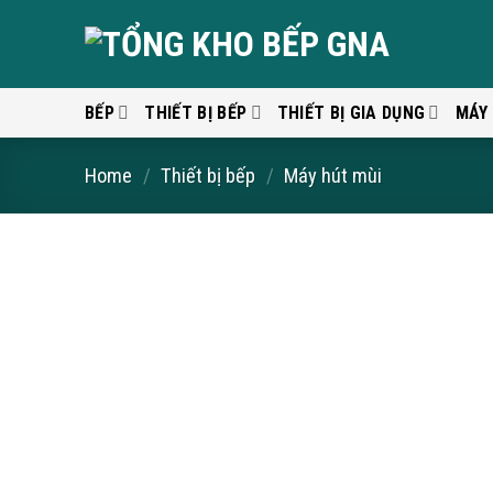
Skip
to
content
BẾP
THIẾT BỊ BẾP
THIẾT BỊ GIA DỤNG
MÁY
Home
/
Thiết bị bếp
/
Máy hút mùi