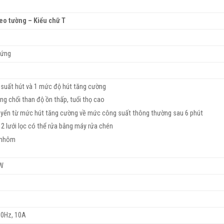
eo tường – Kiểu chữ T
 ứng
suất hút và 1 mức độ hút tăng cường
g chổi than độ ồn thấp, tuổi thọ cao
yển từ mức hút tăng cường về mức công suất thông thường sau 6 phút
 2 lưới lọc có thể rửa bằng máy rửa chén
 nhôm
3W
60Hz, 10A