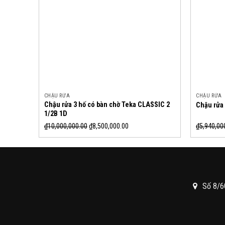
CHẬU RỬA
CHẬU RỬA
Chậu rửa 3 hố có bàn chờ Teka CLASSIC 2
Chậu rửa 
1/2B 1D
₫
10,000,000.00
₫
8,500,000.00
₫
5,940,00
Số 8/6