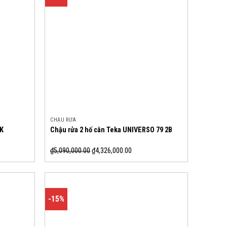
CHẬU RỬA
BK
Chậu rửa 2 hố cân Teka UNIVERSO 79 2B
₫
5,090,000.00
₫
4,326,000.00
-15%