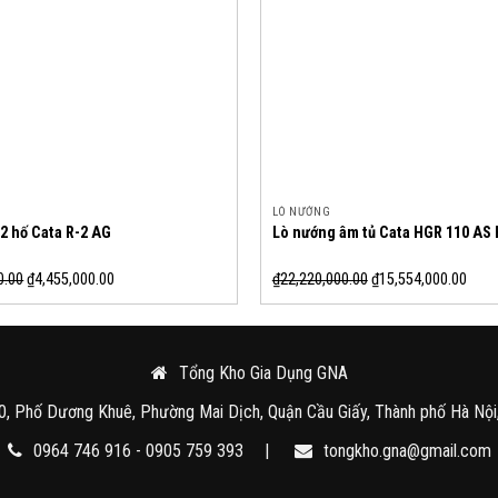
LÒ NƯỚNG
2 hố Cata R-2 AG
Lò nướng âm tủ Cata HGR 110 AS 
0.00
₫
4,455,000.00
₫
22,220,000.00
₫
15,554,000.00
Tổng Kho Gia Dụng GNA
0, Phố Dương Khuê, Phường Mai Dịch, Quận Cầu Giấy, Thành phố Hà Nội
0964 746 916 - 0905 759 393
|
tongkho.gna@gmail.com