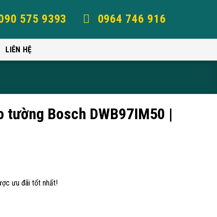
090 575 9393
0964 746 916
LIÊN HỆ
eo tường Bosch DWB97IM50 |
ợc ưu đãi tốt nhất!