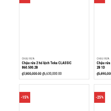
CHẬU RỬA
CHẬU RỬA
Chậu rửa 2 hố lệch Teka CLASSIC
Chậu rửa
860.500.2B
2B 1D
₫
7,800,000.00
₫
6,630,000.00
₫
5,890,00
-15%
-25%