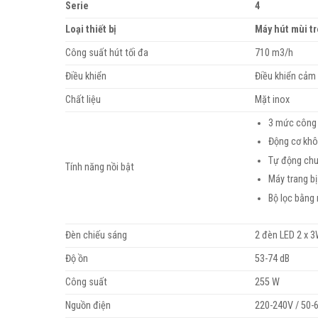
Serie
4
Loại thiết bị
Máy hút mùi tr
Công suất hút tối đa
710 m3/h
Điều khiển
Điều khiển cảm
Chất liệu
Mặt inox
3 mức công 
Động cơ khôn
Tự động chu
Tính năng nồi bật
Máy trang bị
Bộ lọc bằng
Đèn chiếu sáng
2 đèn LED 2 x 
Độ ồn
53-74 dB
Công suất
255 W
Nguồn điện
220-240V / 50-