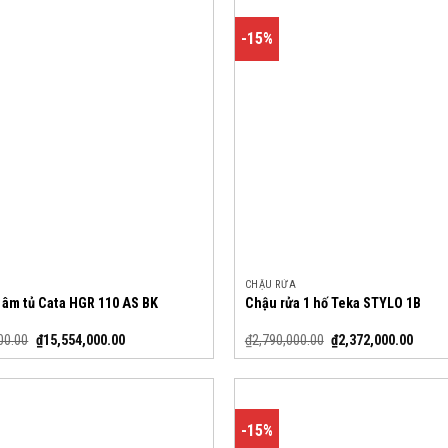
-15%
CHẬU RỬA
 âm tủ Cata HGR 110 AS BK
Chậu rửa 1 hố Teka STYLO 1B
00.00
₫
15,554,000.00
₫
2,790,000.00
₫
2,372,000.00
-15%