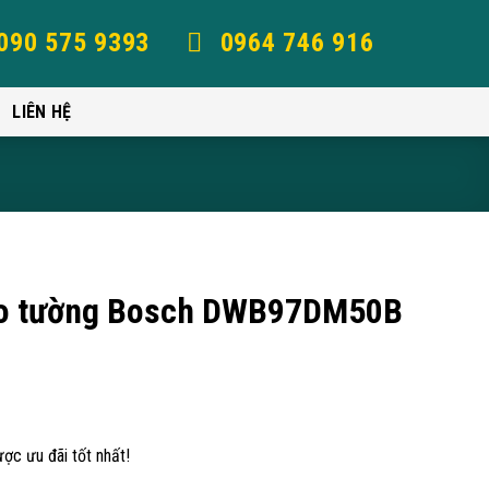
090 575 9393
0964 746 916
LIÊN HỆ
eo tường Bosch DWB97DM50B
ợc ưu đãi tốt nhất!