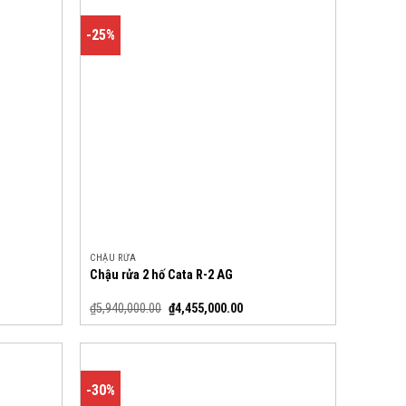
-25%
CHẬU RỬA
Chậu rửa 2 hố Cata R-2 AG
₫
5,940,000.00
₫
4,455,000.00
-30%