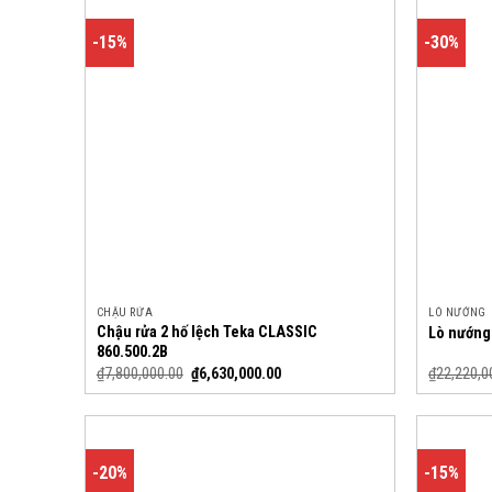
-15%
-30%
CHẬU RỬA
LÒ NƯỚNG
Chậu rửa 2 hố lệch Teka CLASSIC
Lò nướng
860.500.2B
₫
7,800,000.00
₫
6,630,000.00
₫
22,220,0
-20%
-15%