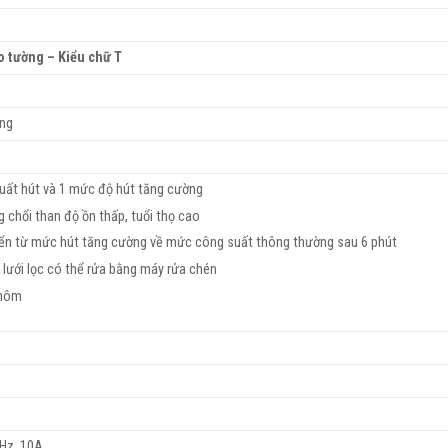
o tường – Kiểu chữ T
ứng
uất hút và 1 mức độ hút tăng cường
 chổi than độ ồn thấp, tuổi thọ cao
ển từ mức hút tăng cường về mức công suất thông thường sau 6 phút
2 lưới lọc có thể rửa bằng máy rửa chén
nhôm
0Hz, 10A