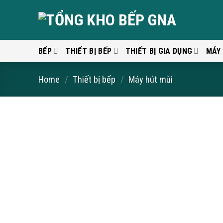
Skip
to
content
BẾP
THIẾT BỊ BẾP
THIẾT BỊ GIA DỤNG
MÁY
Home
/
Thiết bị bếp
/
Máy hút mùi