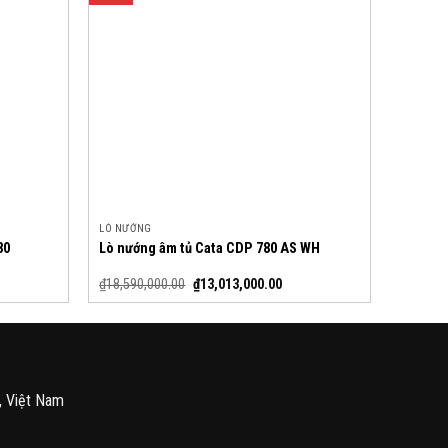
LÒ NƯỚNG
80
Lò nướng âm tủ Cata CDP 780 AS WH
₫
18,590,000.00
₫
13,013,000.00
, Việt Nam