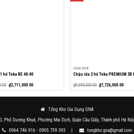
CHẬU RỬA
1 hố Teka BE 40.40
Chậu rửa 2 hố Teka PREMIUM 2B 
0.00
₫
2,711,000.00
₫
9,090,000.00
₫
7,726,000.00
Tổng Kho Gia Dụng GNA
0, Phố Dương Khuê, Phường Mai Dịch, Quận Cầu Giấy, Thành phố Hà Nội
0964 746 916 - 0905 759 393
|
tongkho.gna@gmail.com