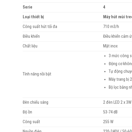
Serie
4
Loại thiết bị
Máy hút mùi tre
Công suất hút tối đa
710 m3/h
Điều khiển
Điều khiển cảm 
Chất liệu
Mặt inox
3 mức công s
Động cơ không
Tự động chuy
Tính năng nồi bật
Máy trang bị 
Bộ lọc bằng 
Đèn chiếu sáng
2 đèn LED 2 x 3W
Độ ồn
53-74 dB
Công suất
255 W
Nguồn điện
220-240V / 50-6