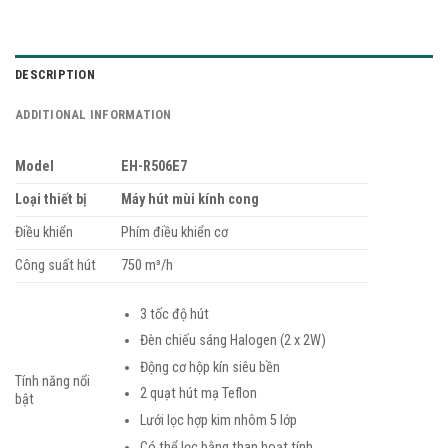
DESCRIPTION
ADDITIONAL INFORMATION
Model
EH-R506E7
Loại thiết bị
Máy hút mùi kính cong
Điều khiển
Phím điều khiển cơ
Công suất hút
750 m³/h
3 tốc độ hút
Đèn chiếu sáng Halogen (2 x 2W)
Động cơ hộp kín siêu bền
Tính năng nổi
2 quạt hút mạ Teflon
bật
Lưới lọc hợp kim nhôm 5 lớp
Có thể lọc bằng than hoạt tính