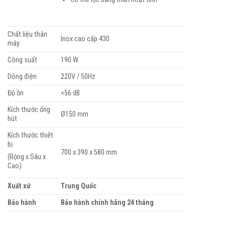
Chất liệu thân
Inox cao cấp 430
máy
Công suất
190 W
Dòng điện
220V / 50Hz
Độ ồn
<56 dB
Kích thước ống
Ø150 mm
hút
Kích thước thiết
bị
700 x 390 x 580 mm
(Rộng x Sâu x
Cao)
Xuất xứ
Trung Quốc
Bảo hành
Bảo hành chính hãng 24 tháng