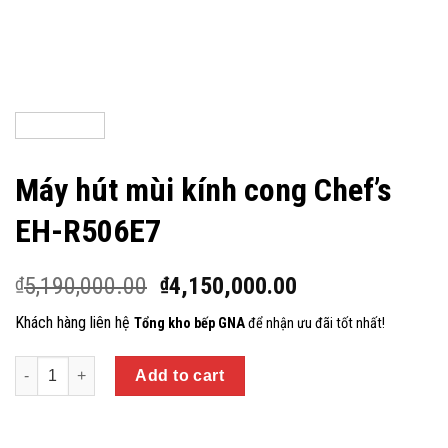
Máy hút mùi kính cong Chef’s
EH-R506E7
5,190,000.00
4,150,000.00
₫
₫
Khách hàng liên hệ
Tổng kho bếp GNA
đ
ể nhận ưu đãi tốt nhất!
Quantity
Add to cart