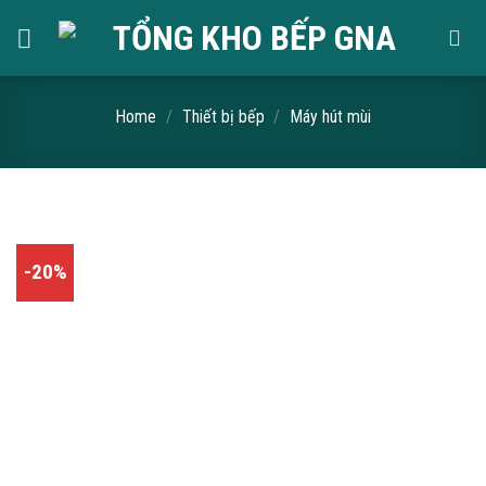
Skip
to
content
Home
/
Thiết bị bếp
/
Máy hút mùi
-20%