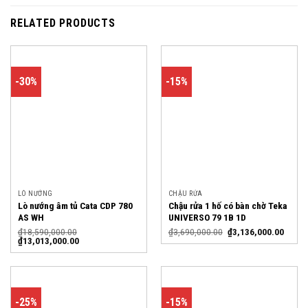
RELATED PRODUCTS
-30%
-15%
LÒ NƯỚNG
CHẬU RỬA
Lò nướng âm tủ Cata CDP 780
Chậu rửa 1 hố có bàn chờ Teka
AS WH
UNIVERSO 79 1B 1D
₫
18,590,000.00
₫
3,690,000.00
₫
3,136,000.00
₫
13,013,000.00
-25%
-15%