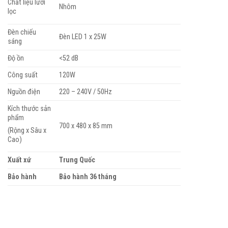
Chất liệu lưới
Nhôm
lọc
Đèn chiếu
Đèn LED 1 x 25W
sáng
Độ ồn
<52 dB
Công suất
120W
Nguồn điện
220 – 240V / 50Hz
Kích thước sản
phẩm
700 x 480 x 85 mm
(Rộng x Sâu x
Cao)
Xuất xứ
Trung Quốc
Bảo hành
Bảo hành 36 tháng