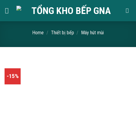
Skip
to
content
Home
/
Thiết bị bếp
/
Máy hút mùi
-15%