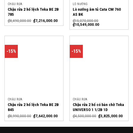
CHẬU RỬA
LÒ NƯỚNG
Chậu rửa 2 hố lệch Teka BE 2B
Lò nướng âm tủ Cata CM 760
785
AS BK
₫
8,490,000.00
₫
7,216,000.00
₫
15,070,000.00
₫
10,549,000.00
-15%
-15%
CHẬU RỬA
CHẬU RỬA
Chậu rửa 2 hố lệch Teka BE 2B
Chậu rửa 2 hố có bàn chờ Teka
845
UNIVERSO 1 1/2B 1D
₫
8,990,000.00
₫
7,642,000.00
₫
4,500,000.00
₫
3,825,000.00