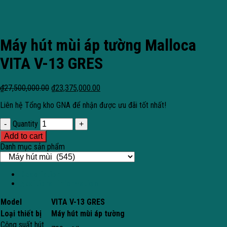
Máy hút mùi áp tường Malloca
VITA V-13 GRES
₫
27,500,000.00
₫
23,375,000.00
Liên hệ Tổng kho GNA để nhận được ưu đãi tốt nhất!
Quantity
Add to cart
Danh mục sản phẩm
Description
Additional information
Model
VITA V-13 GRES
Loại thiết bị
Máy hút mùi áp tường
Công suất hút