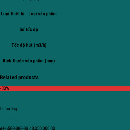
Loại thiết bị - Loại sản phẩm
HÚT MÙI ỐNG KHÓI
Số tốc độ
04
Tốc độ hút (m3/h)
700
Kích thước sản phẩm (mm)
900
Related products
-30%
Quick View
Lò nướng
Lò nướng âm tủ Cata LC 840 BK
₫
11,500,000.00
₫
8,050,000.00