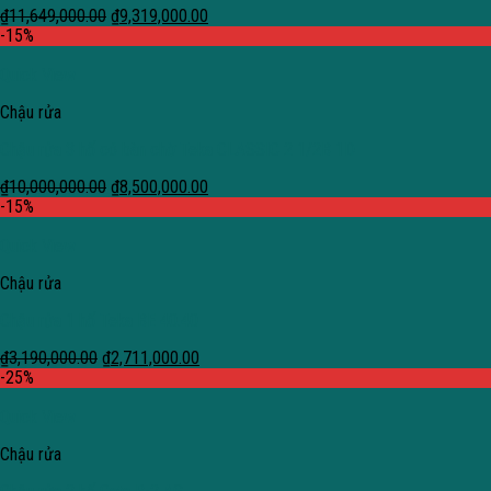
₫
11,649,000.00
₫
9,319,000.00
-15%
Quick View
Chậu rửa
Chậu rửa 3 hố có bàn chờ Teka CLASSIC 2 1/2B 1D
₫
10,000,000.00
₫
8,500,000.00
-15%
Quick View
Chậu rửa
Chậu rửa 1 hố Teka BE 40.40
₫
3,190,000.00
₫
2,711,000.00
-25%
Quick View
Chậu rửa