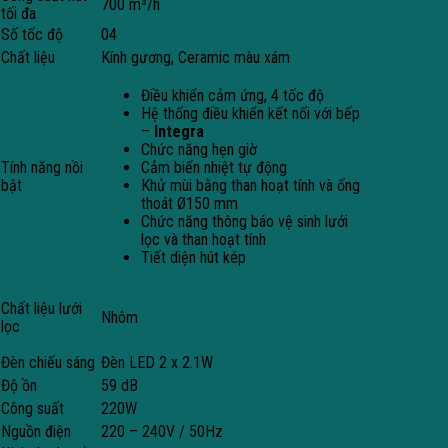
700 m³/h
tối đa
Số tốc độ
04
Chất liệu
Kính gương, Ceramic màu xám
Điều khiển cảm ứng, 4 tốc độ
Hệ thống điều khiển kết nối với bếp
–
Integra
Chức năng hẹn giờ
Tính năng nồi
Cảm biến nhiệt tự động
bật
Khử mùi bằng than hoạt tính và ống
thoát Ø150 mm
Chức năng thông báo vệ sinh lưới
lọc và than hoạt tính
Tiết diện hút kép
Chất liệu lưới
Nhôm
lọc
Đèn chiếu sáng
Đèn LED 2 x 2.1W
Độ ồn
59 dB
Công suất
220W
Nguồn điện
220 – 240V / 50Hz