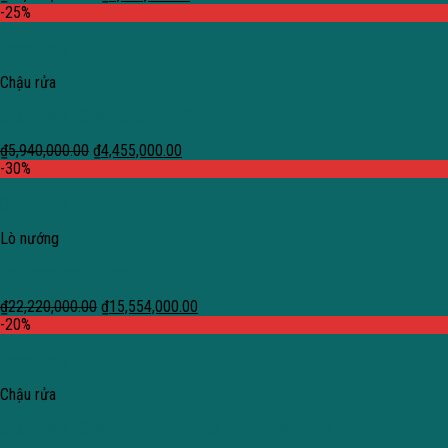
-25%
Quick View
Chậu rửa
Chậu rửa 2 hố cân Cata C-2 AG
₫
5,940,000.00
₫
4,455,000.00
-30%
Quick View
Lò nướng
Lò nướng âm tủ Cata HGR 110 AS BK
₫
22,220,000.00
₫
15,554,000.00
-20%
Quick View
Chậu rửa
Chậu rửa 2 hố cân có bàn chờ Teka PREMIUM 2B 1D