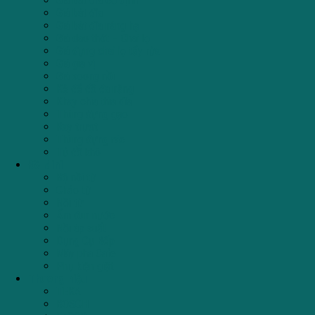
Giá bát đĩa cố định
Giá bát đĩa
Giá bát đĩa nâng hạ
Giá dao thớt – Chai lọ
Giá đựng chai lọ tẩy rửa
Giá gia vị
Giá xoong nồi
Kệ để đồ đa năng
Khay chia thìa dĩa
Thùng đựng gạo
Ray trượt
Thùng đựng rác
Tủ đồ khô
Đồ Mini
Bộ nồi từ
Chảo từ
Nồi từ
Ấm đun nước
Nồi áp suất
Dụng Cụ Bếp
Máy pha Cafe
Phụ kiện giặt
Thương hiệu
TEKA
BOSCH