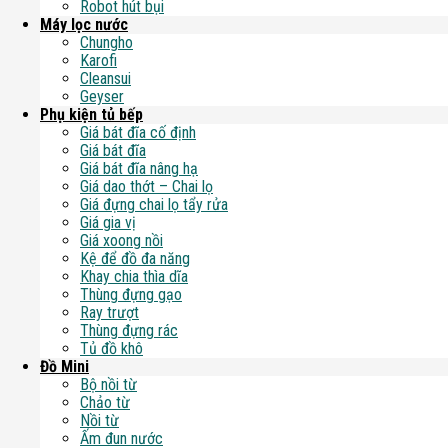
Robot hút bụi
Máy lọc nước
Chungho
Karofi
Cleansui
Geyser
Phụ kiện tủ bếp
Giá bát đĩa cố định
Giá bát đĩa
Giá bát đĩa nâng hạ
Giá dao thớt – Chai lọ
Giá đựng chai lọ tẩy rửa
Giá gia vị
Giá xoong nồi
Kệ để đồ đa năng
Khay chia thìa dĩa
Thùng đựng gạo
Ray trượt
Thùng đựng rác
Tủ đồ khô
Đồ Mini
Bộ nồi từ
Chảo từ
Nồi từ
Ấm đun nước