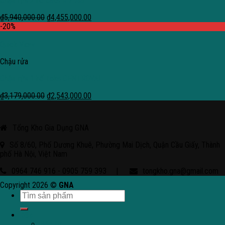
Chậu rửa 2 hố Cata R-2 AG
₫
5,940,000.00
₫
4,455,000.00
-20%
Quick View
Chậu rửa
Chậu rửa 1 hố Teka CENTROVAL
₫
3,179,000.00
₫
2,543,000.00
Tổng Kho Gia Dụng GNA
Số 8/60, Phố Dương Khuê, Phường Mai Dịch, Quận Cầu Giấy, Thành
phố Hà Nội, Việt Nam
0964 746 916 - 0905 759 393
|
tongkho.gna@gmail.com
Copyright 2026 ©
GNA
Bếp
Bếp từ