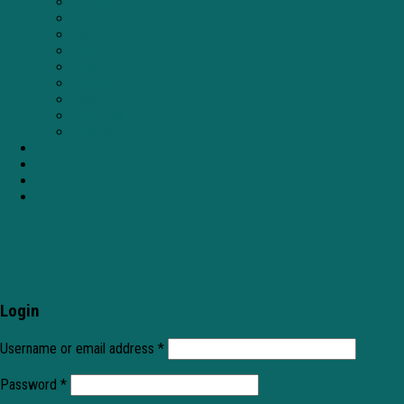
FAGOR
CATA
HAFELE
MALLOCA
ZEMMER
EDESA
Elica
ChungHo
Unilever PureIT
Liên hệ
Login
Newsletter
.
.
.
.
Login
Username or email address
*
Password
*