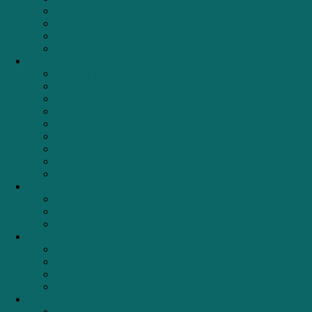
Bếp điện
Bếp hỗn hợp
Bếp từ kết hợp máy hút mùi
Bếp ga
Thiết bị bếp
Máy hút mùi
Lò nướng
Lò vi sóng
Lò hấp
Chậu rửa
Vòi rửa
Máy rửa bát
Tủ rượu
TỦ LẠNH
Thiết bị gia dụng
Máy giặt
Máy sấy
Robot hút bụi
Máy lọc nước
Chungho
Karofi
Cleansui
Geyser
Phụ kiện tủ bếp