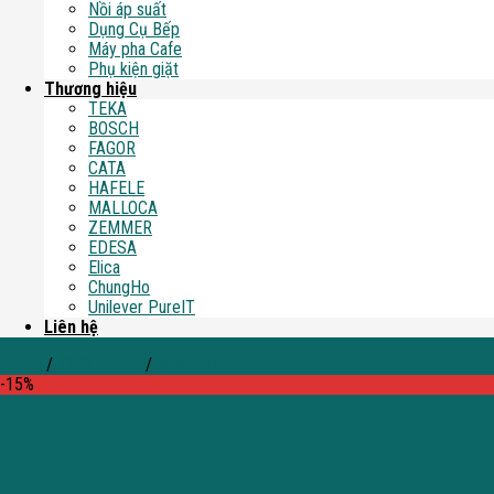
Nồi áp suất
Dụng Cụ Bếp
Máy pha Cafe
Phụ kiện giặt
Thương hiệu
TEKA
BOSCH
FAGOR
CATA
HAFELE
MALLOCA
ZEMMER
EDESA
Elica
ChungHo
Unilever PureIT
Liên hệ
Home
/
Thiết bị bếp
/
Máy hút mùi
-15%