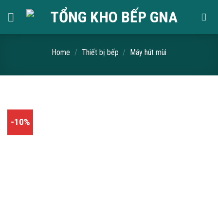
Skip
to
content
Home
/
Thiết bị bếp
/
Máy hút mùi
-10%