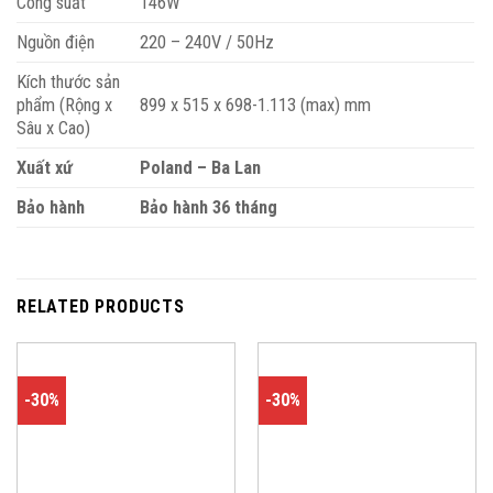
Công suất
146W
Nguồn điện
220 – 240V / 50Hz
Kích thước sản
phẩm (Rộng x
899 x 515 x 698-1.113 (max) mm
Sâu x Cao)
Xuất xứ
Poland – Ba Lan
Bảo hành
Bảo hành 36 tháng
RELATED PRODUCTS
-30%
-30%