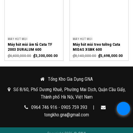
MÁY HÚT MÙI
MÁY HÚT MÙI
Máy hút mùi âm tủ Cata TF
Máy hút mùi treo tường Cata
2003 DURALUM 600
MIDAS XGBK 600
₫
4,400,000.00
₫
3,300,000.00
₫
8,140,000.00
₫
5,698,000.00
Tổng Kho Gia Dụng GNA
Số 8/60, Phố Dương Khuê, Phường Mai Dịch, Quận Cầu Giấy,
Thành phố Hà Nội, Việt Nam
0964 746 916 - 0905 759 393
|
tongkho.gna@gmail.com