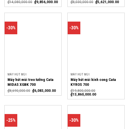
₫
14,080,000.00
₫
9,856,000.00
₫
8,030,000.00
₫
5,621,000.00
-30%
-30%
MÁY HÚT MÙI
MÁY HÚT MÙI
Máy hút mùi treo tường Cata
Máy hút mùi kính cong Cata
MIDAS XGBK 700
KYROS 700
₫
8,690,000.00
₫
6,083,000.00
₫
19,800,000.00
₫
13,860,000.00
-25%
-30%